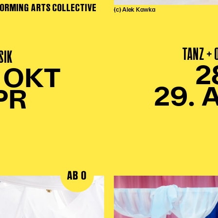
ORMING ARTS COLLECTIVE
(c) Alek Kawka
TANZ +
SIK
2
. OKT
29. 
PR
AB 0