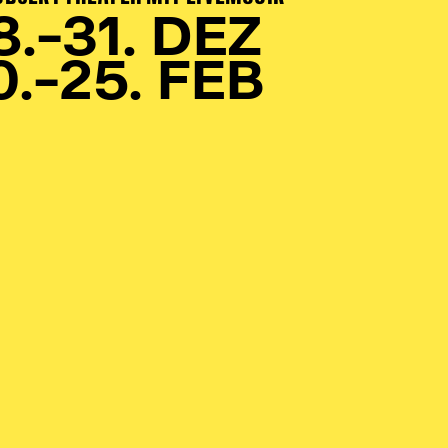
8.–31. DEZ
0.–25. FEB