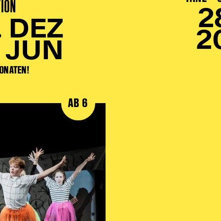
TION
2
. DEZ
2
. JUN
MONATEN!
AB 6