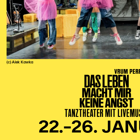
(c) Alek Kawka
VRUM PER
DAS LEBEN
MACHT MIR
KEINE ANGST
TANZTHEATER MIT LIVEMU
22.–26. JA