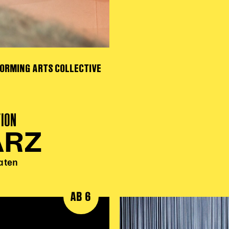
ORMING ARTS COLLECTIVE
TION
ÄRZ
aten
AB 6