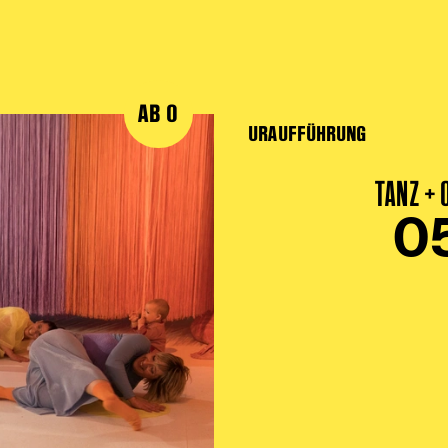
AB 0
URAUFFÜHRUNG
TANZ +
0