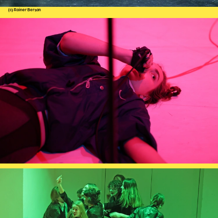
Begleitmaterial
(c) Rainer Berson
TheaterPaket
Partnerklasse + Partnerschule
Schulabenteuernacht
Probenklasse
Theaterklasse
Vorstellungen für pädagogische Institutionen
Angebote für Pädagog*innen
PädagogikClub
Sommerfest
Open House
Newsletter für pädagogische Institutionen
DIGITALE BÜHNE