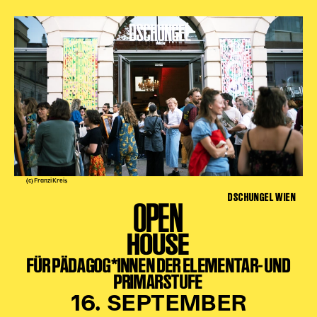
(c) Franzi Kreis
DSCHUNGEL WIEN
OPEN
HOUSE
FÜR PÄDAGOG*INNEN DER ELEMENTAR- UND
PRIMARSTUFE
16. SEPTEMBER