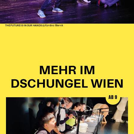
THE FUTURE IS IN OUR HANDS
(c) Karolina Miernik
MEHR IM
DSCHUNGEL WIEN
AB 9