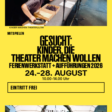
KINDER MACHEN THEATER (c) DW
MITSPIELEN
GESUCHT:
KINDER, DIE
THEATER MACHEN WOLLEN
FERIENWERKSTATT + AUFFÜHRUNGEN 2026
24.–28. AUGUST
10.00–14.00 Uhr
EINTRITT FREI