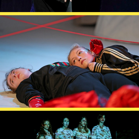
Karten + Preise
Anfahrt
Vermietung
Café
Newsletter
SPENDEN + FÖRDERN
Translate to English
Suchbegriffe
SUCHE
Suchen