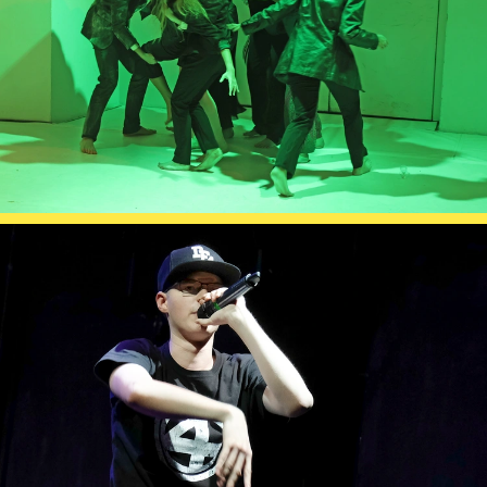
Gl!tch4
Wem gehört die Bühne?
House of Hybrid Rebels
HAUS
Über Uns
Unser Blog
Team
Künstler*innen 2025/26
Bühnen + Studios
Leitlinien
Kulturpatenschaft
Partner*innen
20 Jahre Dschungel Wien
SERVICE