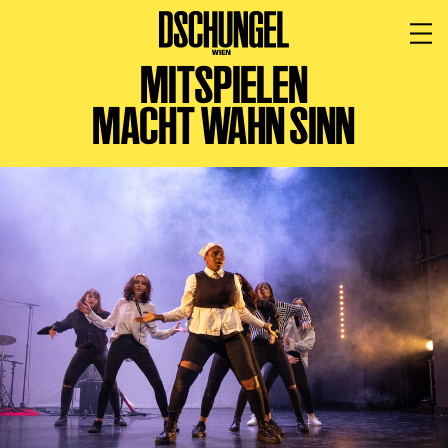
MITSPIELEN
PROGRAMM
BARRIEREFREI
MACHT WAHN SINN
Spielplan
Vorstellungen
Festivals
Wild & Schön Festival
Gastspiele
Extras
Available for Touring
Archiv
MITSPIELEN
Macht Wahn Sinn