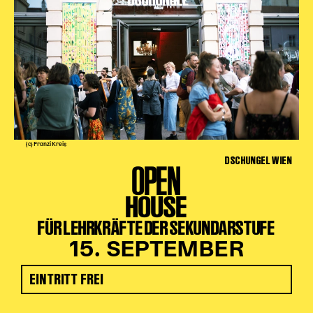
(c) Franzi Kreis
DSCHUNGEL WIEN
OPEN
HOUSE
FÜR LEHRKRÄFTE DER SEKUNDARSTUFE
15. SEPTEMBER
EINTRITT FREI