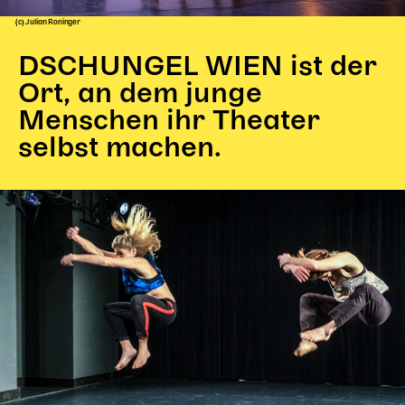
(c) Julian Roninger
Kinder Kunst
DSCHUNGEL WIEN ist der
Workshops
Abenteuernacht
Ort, an dem junge
Kinder-Redaktion
Menschen ihr Theater
selbst machen.
Junge Kunst
Next Generation
Angewandte + DSCHUNGEL WIEN
MAGMA 25/26
Dramaturgie + Stadt
Theaterwerkstätten
PÄDAGOGIK
Kunst + Wissen
Rund um den Vorstellungsbesuch