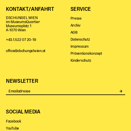
KONTAKT/ANFAHRT
SERVICE
DSCHUNGEL WIEN
Presse
im MuseumsQuartier
Archiv
Museumsplatz 1
A-1070 Wien
AGB
Datenschutz
+43.1.522 07 20-19
Impressum
office@dschungelwien.at
Präventionskonzept
Kinderschutz
NEWSLETTER
Se
SOCIAL MEDIA
Facebook
YouTube