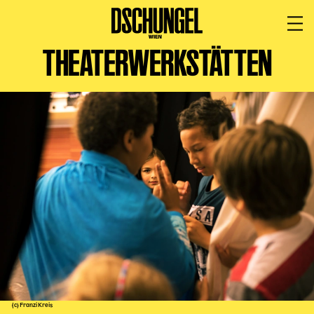
THEATERWERKSTÄTTEN
PROGRAMM
BARRIEREFREI
Spielplan
Vorstellungen
Festivals
Wild & Schön Festival
Gastspiele
Extras
Available for Touring
Archiv
MITSPIELEN
(c) Franzi Kreis
Macht Wahn Sinn