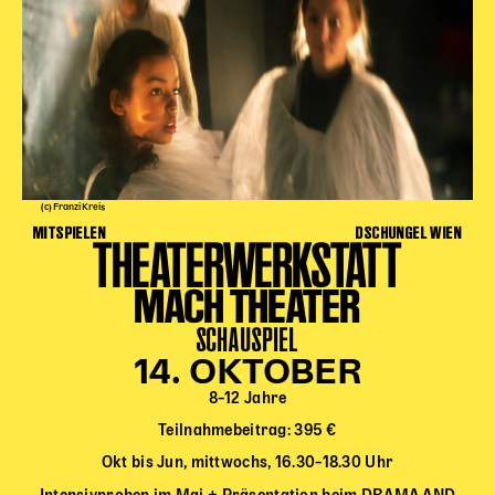
Karten + Preise
Anfahrt
Vermietung
Café
Newsletter
SPENDEN + FÖRDERN
(c) Franzi Kreis
MITSPIELEN
DSCHUNGEL WIEN
THEATERWERKSTATT
Translate to English
MACH THEATER
Suchbegriffe
SUCHE
Suchen
SCHAUSPIEL
14. OKTOBER
8–12 Jahre
Teilnahmebeitrag: 395 €
Okt bis Jun, mittwochs, 16.30–18.30 Uhr