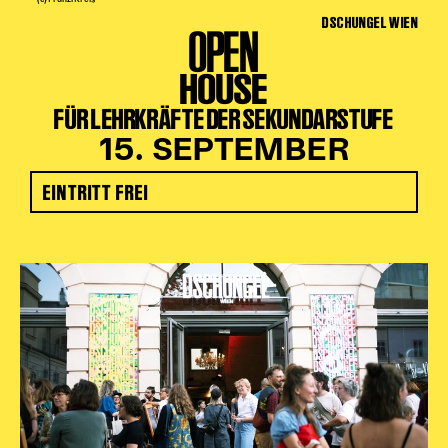
DSCHUNGEL WIEN
OPEN
HOUSE
FÜR LEHRKRÄFTE DER SEKUNDARSTUFE
15. SEPTEMBER
EINTRITT FREI