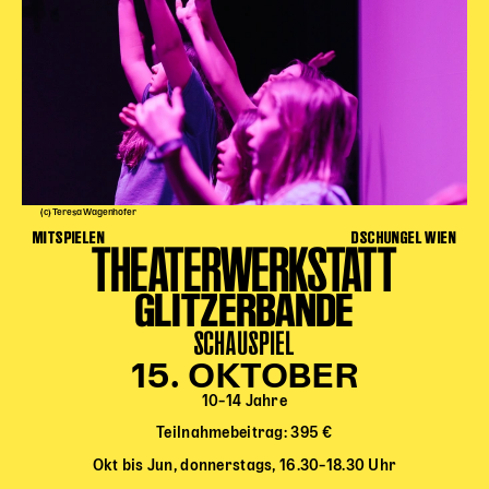
(c) Teresa Wagenhofer
MITSPIELEN
DSCHUNGEL WIEN
THEATERWERKSTATT
GLITZERBANDE
SCHAUSPIEL
15. OKTOBER
10–14 Jahre
Teilnahmebeitrag: 395 €
Okt bis Jun, donnerstags, 16.30–18.30 Uhr