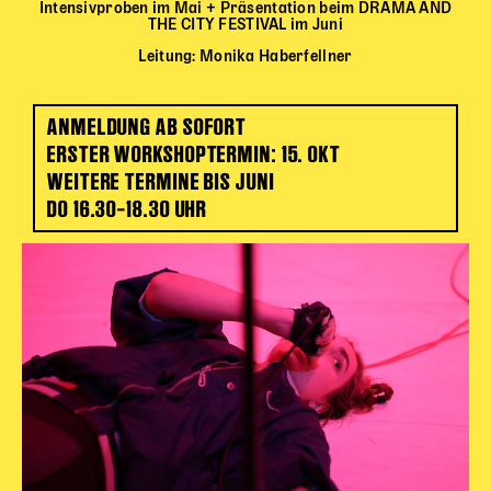
Intensivproben im Mai + Präsentation beim DRAMA AND
THE CITY FESTIVAL im Juni
Leitung: Monika Haberfellner
ANMELDUNG AB SOFORT
ERSTER WORKSHOPTERMIN: 15. OKT
WEITERE TERMINE BIS JUNI
DO 16.30–18.30 UHR