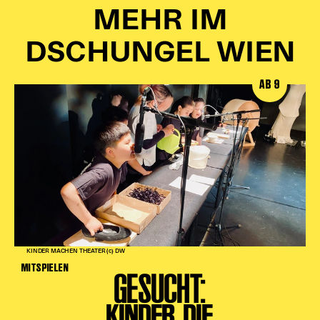
MEHR IM
DSCHUNGEL WIEN
AB 9
KINDER MACHEN THEATER (c) DW
MITSPIELEN
GESUCHT:
KINDER, DIE