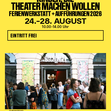
THEATER MACHEN WOLLEN
FERIENWERKSTATT + AUFFÜHRUNGEN 2026
24.–28. AUGUST
10.00–14.00 Uhr
EINTRITT FREI
(c) Franzi Kreis