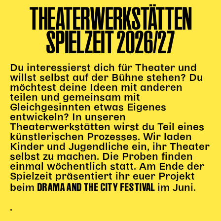
THEATERWERKSTÄTTEN
Kinder Kunst
SPIELZEIT 2026/27
Workshops
Abenteuernacht
Kinder-Redaktion
Du interessierst dich für Theater und
willst selbst auf der Bühne stehen? Du
Junge Kunst
möchtest deine Ideen mit anderen
Next Generation
teilen und gemeinsam mit
Angewandte + DSCHUNGEL WIEN
Gleichgesinnten etwas Eigenes
entwickeln? In unseren
MAGMA 25/26
Theaterwerkstätten wirst du Teil eines
künstlerischen Prozesses. Wir laden
Dramaturgie + Stadt
Kinder und Jugendliche ein, ihr Theater
Theaterwerkstätten
selbst zu machen. Die Proben finden
einmal wöchentlich statt. Am Ende der
Spielzeit präsentiert ihr euer Projekt
DRAMA AND THE CITY FESTIVAL
PÄDAGOGIK
beim
im Juni.
Kunst + Wissen
.
Rund um den Vorstellungsbesuch