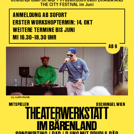
Intensivproben im Mai + Präsentation beim DRAMA AND
THE CITY FESTIVAL im Juni
ANMELDUNG AB SOFORT
ERSTER WORKSHOPTERMIN: 14. OKT
WEITERE TERMINE BIS JUNI
MI 16.30–18.30 UHR
AB 6
(c) Judith Stehlik
MITSPIELEN
DSCHUNGEL WIEN
THEATERWERKSTATT
IM BÄRENLAND