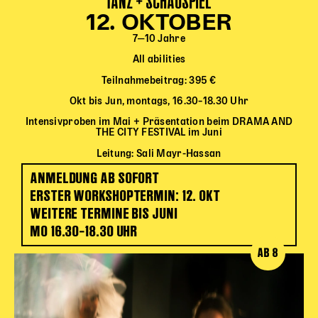
TANZ + SCHAUSPIEL
Gl!tch4
12. OKTOBER
Wem gehört die Bühne?
7‒10 Jahre
House of Hybrid Rebels
All abilities
Teilnahmebeitrag: 395 €
HAUS
Okt bis Jun, montags, 16.30–18.30 Uhr
Über Uns
Intensivproben im Mai + Präsentation beim DRAMA AND
THE CITY FESTIVAL im Juni
Unser Blog
Team
Leitung: Sali Mayr-Hassan
Künstler*innen 2025/26
ANMELDUNG AB SOFORT
Bühnen + Studios
ERSTER WORKSHOPTERMIN: 12. OKT
Leitlinien
WEITERE TERMINE BIS JUNI
Kulturpatenschaft
MO 16.30–18.30 UHR
Partner*innen
AB 8
20 Jahre Dschungel Wien
SERVICE