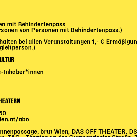
en mit Behindertenpass
personen von Personen mit Behindertenpass.)
halten bei allen Veranstaltungen 1,- € Ermäßigu
egleitperson.)
KULTUR
ss-Inhaber*innen
THEATERN
 50
en.at/abo
unnenpassage, brut Wien, DAS OFF THEATER, 