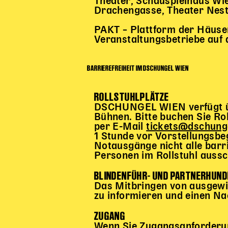
Theater, Schauspielhaus Wi
Drachengasse, Theater Nes
PAKT – Plattform der Häuser 
Veranstaltungsbetriebe auf 
BARRIEREFREIHEIT IM DSCHUNGEL WIEN
ROLLSTUHLPLÄTZE
DSCHUNGEL WIEN verfügt über
Bühnen. Bitte buchen Sie Rol
per E-Mail
tickets@dschung
1 Stunde vor Vorstellungsbe
Notausgänge nicht alle barri
Personen im Rollstuhl aussc
BLINDENFÜHR- UND PARTNERHUND
Das Mitbringen von ausgewie
zu informieren und einen Na
ZUGANG
Wenn Sie Zugangsanforderun