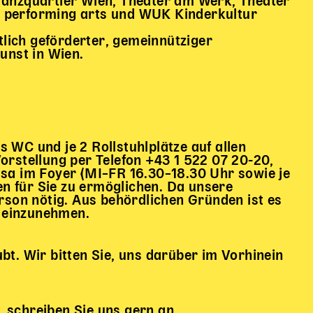
Tanzquartier Wien, Theater am Werk, Theater
performing arts und WUK Kinderkultur
tlich geförderter, gemeinnütziger
unst in Wien.
WC und je 2 Rollstuhlplätze auf allen
Vorstellung per Telefon +43 1 522 07 20-20,
sa im Foyer (MI–FR 16.30–18.30 Uhr sowie je
en für Sie zu ermöglichen. Da unsere
person nötig. Aus behördlichen Gründen ist es
e einzunehmen.
t. Wir bitten Sie, uns darüber im Vorhinein
 schreiben Sie uns gern an