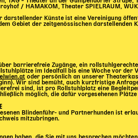
en, TAG – Theater an der Gumpendorfer Straße, 
troyhof / HAMAKOM, Theater SPIELRAUM, WUK 
darstellender Künste ist eine Vereinigung öffen
dem Gebiet der zeitgenössischen darstellenden K
 barrierefreie Zugänge, ein rollstuhlgerechtes 
lstuhlplätze im Idealfall bis eine Woche vor der 
elwien.at
oder persönlich an unserer Theaterkas
ginn). Wir sind bemüht, auch kurzfristige Anfrag
erefrei sind, ist pro Rollstuhlplatz eine Begleit
hließlich möglich, die dafür vorgesehenen Plätz
E
senen Blindenführ- und Partnerhunden ist erlaub
chweis mitzubringen.
gen haben, die Sie mit uns besprechen möchten,