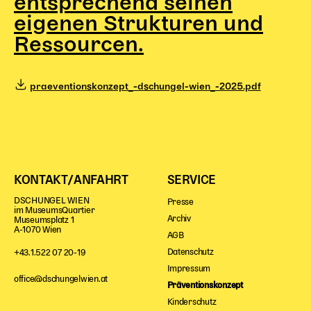
entsprechend seinen
Begleitmaterial
eigenen Strukturen und
TheaterPaket
Ressourcen.
Partnerklasse + Partnerschule
Schulabenteuernacht
Probenklasse
praeventionskonzept_-dschungel-wien_-2025.pdf
Theaterklasse
Vorstellungen für pädagogische Institutionen
Angebote für Pädagog*innen
PädagogikClub
KONTAKT/ANFAHRT
SERVICE
Sommerfest
DSCHUNGEL WIEN
Presse
im MuseumsQuartier
Open House
Archiv
Museumsplatz 1
A-1070 Wien
AGB
Newsletter für pädagogische Institutionen
Datenschutz
+43.1.522 07 20-19
Impressum
office@dschungelwien.at
Präventionskonzept
DIGITALE BÜHNE
Kinderschutz