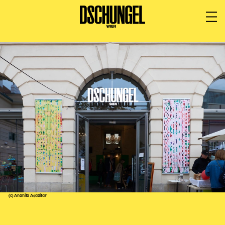
PROGRAMM
BARRIEREFREI
Spielplan
Vorstellungen
Festivals
Wild & Schön Festival
Gastspiele
Extras
Available for Touring
Archiv
(c) Anahita Asadifar
MITSPIELEN
Macht Wahn Sinn