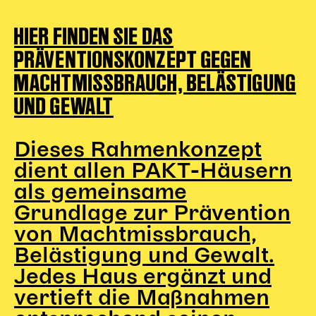
HIER FINDEN SIE DAS
Kinder Kunst
Workshops
PRÄVENTIONSKONZEPT GEGEN
Abenteuernacht
MACHTMISSBRAUCH, BELÄSTIGUNG
Kinder-Redaktion
UND GEWALT
Junge Kunst
Next Generation
Dieses Rahmenkonzept
Angewandte + DSCHUNGEL WIEN
dient allen PAKT-Häusern
MAGMA 25/26
als gemeinsame
Dramaturgie + Stadt
Grundlage zur Prävention
Theaterwerkstätten
von Machtmissbrauch,
Belästigung und Gewalt.
PÄDAGOGIK
Jedes Haus ergänzt und
Kunst + Wissen
vertieft die Maßnahmen
Rund um den Vorstellungsbesuch