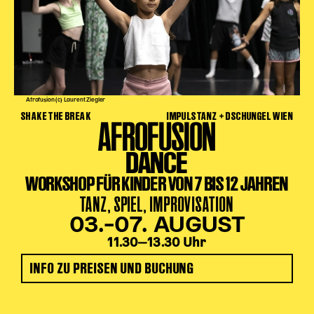
Afrofusion (c) Laurent Ziegler
SHAKE THE BREAK
IMPULSTANZ + DSCHUNGEL WIEN
AFROFUSION
DANCE
WORKSHOP FÜR KINDER VON 7 BIS 12 JAHREN
TANZ, SPIEL, IMPROVISATION
03.–07. AUGUST
11.30‒13.30 Uhr
INFO ZU PREISEN UND BUCHUNG