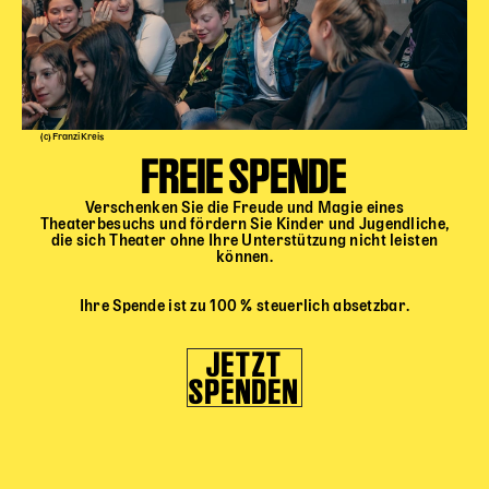
Karten + Preise
Anfahrt
Vermietung
Café
(c) Franzi Kreis
Newsletter
FREIE SPENDE
SPENDEN + FÖRDERN
Verschenken Sie die Freude und Magie eines
Theaterbesuchs und fördern Sie Kinder und Jugendliche,
die sich Theater ohne Ihre Unterstützung nicht leisten
Translate to English
können.
Suchbegriffe
SUCHE
Ihre Spende ist zu 100 % steuerlich absetzbar.
Suchen
JETZT
SPENDEN