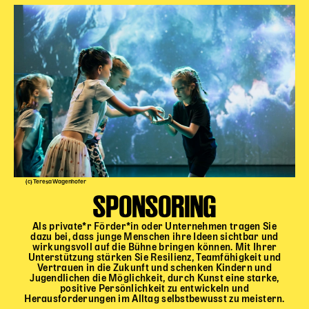
(c) Teresa Wagenhofer
SPONSORING
Als private*r Förder*in oder Unternehmen tragen Sie
dazu bei, dass junge Menschen ihre Ideen sichtbar und
wirkungsvoll auf die Bühne bringen können. Mit Ihrer
Unterstützung stärken Sie Resilienz, Teamfähigkeit und
Vertrauen in die Zukunft und schenken Kindern und
Jugendlichen die Möglichkeit, durch Kunst eine starke,
positive Persönlichkeit zu entwickeln und
Herausforderungen im Alltag selbstbewusst zu meistern.