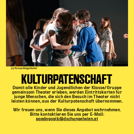
(c) Teresa Wagenhofer
KULTURPATENSCHAFT
Damit alle Kinder und Jugendlichen der Klasse/Gruppe
gemeinsam Theater erleben, werden Eintrittskarten für
junge Menschen, die sich den Besuch im Theater nicht
leisten können, aus der Kulturpatenschaft übernommen.
Wir freuen uns, wenn Sie dieses Angebot wahrnehmen.
Bitte kontaktieren Sie uns per E-Mail:
paedagogik@dschungelwien.at