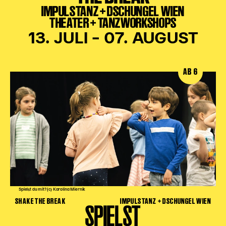
IMPULSTANZ + DSCHUNGEL WIEN
THEATER + TANZWORKSHOPS
13. JULI – 07. AUGUST
AB 6
Spielst du mit? (c) Karolina Miernik
SHAKE THE BREAK
IMPULSTANZ + DSCHUNGEL WIEN
SPIELST