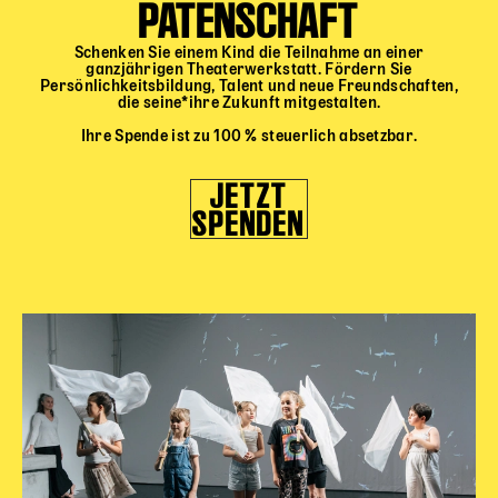
PATENSCHAFT
Schenken Sie einem Kind die Teilnahme an einer
ganzjährigen Theaterwerkstatt. Fördern Sie
Persönlichkeitsbildung, Talent und neue Freundschaften,
die seine*ihre Zukunft mitgestalten.
Ihre Spende ist zu 100 % steuerlich absetzbar.
JETZT
SPENDEN