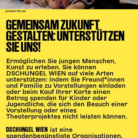
(c) Rainer Berson
Kinder Kunst
GEMEINSAM ZUKUNFT
Workshops
Abenteuernacht
GESTALTEN: UNTERSTÜTZEN
Kinder-Redaktion
SIE UNS!
Junge Kunst
Next Generation
Ermöglichen Sie jungen Menschen,
Angewandte + DSCHUNGEL WIEN
Kunst zu erleben. Sie können
DSCHUNGEL WIEN auf viele Arten
MAGMA 25/26
unterstützen: indem Sie Freund*innen
und Familie zu Vorstellungen einladen
Dramaturgie + Stadt
oder beim Kauf Ihrer Karte einen
Theaterwerkstätten
Betrag spenden für Kinder oder
Jugendliche, die sich den Besuch einer
Vorstellung oder eines
PÄDAGOGIK
Theaterprojektes nicht leisten können.
Kunst + Wissen
DSCHUNGEL WIEN
ist eine
Rund um den Vorstellungsbesuch
spendenbegünstigte Organisationen.