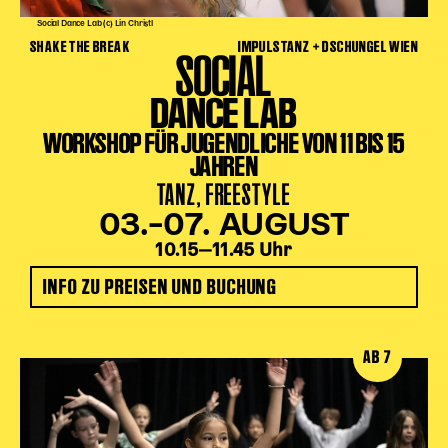
Social Dance Lab (c) Lin Christl
SHAKE THE BREAK
IMPULSTANZ + DSCHUNGEL WIEN
SOCIAL
DANCE LAB
WORKSHOP FÜR JUGENDLICHE VON 11 BIS 15
JAHREN
TANZ, FREESTYLE
03.–07. AUGUST
10.15‒11.45 Uhr
INFO ZU PREISEN UND BUCHUNG
AB 7