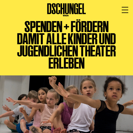
SPENDEN + FÖRDERN
PROGRAMM
BARRIEREFREI
DAMIT ALLE KINDER UND
Spielplan
JUGENDLICHEN THEATER
Vorstellungen
ERLEBEN
Festivals
Wild & Schön Festival
Gastspiele
Extras
Available for Touring
Archiv
MITSPIELEN
Macht Wahn Sinn