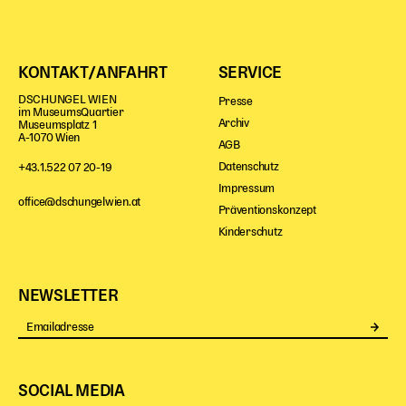
KONTAKT/ANFAHRT
SERVICE
DSCHUNGEL WIEN
Presse
im MuseumsQuartier
Archiv
Museumsplatz 1
A-1070 Wien
AGB
Datenschutz
+43.1.522 07 20-19
Impressum
office@dschungelwien.at
Präventionskonzept
Kinderschutz
NEWSLETTER
Se
SOCIAL MEDIA