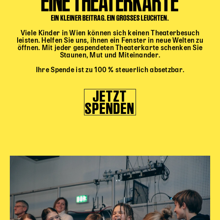
EINE THEATERKARTE
Gl!tch4
Wem gehört die Bühne?
EIN KLEINER BEITRAG. EIN GROSSES LEUCHTEN.
House of Hybrid Rebels
Viele Kinder in Wien können sich keinen Theaterbesuch
leisten. Helfen Sie uns, ihnen ein Fenster in neue Welten zu
öffnen. Mit jeder gespendeten Theaterkarte schenken Sie
Staunen, Mut und Miteinander.
HAUS
Ihre Spende ist zu 100 % steuerlich absetzbar.
Über Uns
JETZT
Unser Blog
SPENDEN
Team
Künstler*innen 2025/26
Bühnen + Studios
Leitlinien
Kulturpatenschaft
Partner*innen
20 Jahre Dschungel Wien
SERVICE