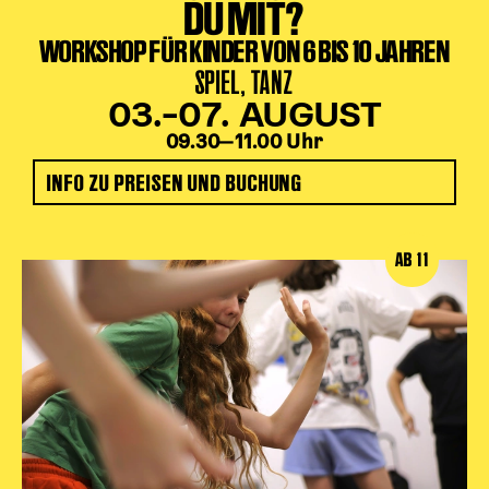
DU MIT?
WORKSHOP FÜR KINDER VON 6 BIS 10 JAHREN
SPIEL, TANZ
03.–07. AUGUST
09.30‒11.00 Uhr
INFO ZU PREISEN UND BUCHUNG
AB 11