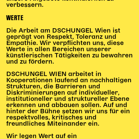
verbessern.
Karten + Preise
WERTE
Anfahrt
Vermietung
Die Arbeit am DSCHUNGEL Wien ist
Café
geprägt von Respekt, Toleranz und
Newsletter
Empathie. Wir verpflichten uns, diese
Werte in allen Bereichen unserer
SPENDEN + FÖRDERN
künstlerischen Tätigkeiten zu bewahren
und zu fördern.
Translate to English
DSCHUNGEL WIEN arbeitet in
Kooperationen laufend an nachhaltigen
Suchbegriffe
SUCHE
Strukturen, die Barrieren und
Suchen
Diskriminierungen auf individueller,
institutioneller und struktureller Ebene
erkennen und abbauen sollen. Auf und
hinter der Bühne setzen wir uns für ein
respektvolles, kritisches und
freundliches Miteinander ein.
Wir legen Wert auf ein