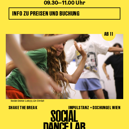
09.30‒11.00 Uhr
INFO ZU PREISEN UND BUCHUNG
AB 11
Social Dance Lab (c) Lin Christl
SHAKE THE BREAK
IMPULSTANZ + DSCHUNGEL WIEN
SOCIAL
DANCE LAB