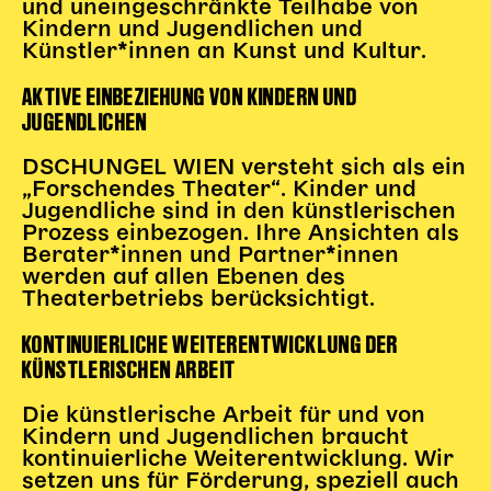
und uneingeschränkte Teilhabe von
Kindern und Jugendlichen und
Kinder Kunst
Künstler*innen an Kunst und Kultur.
Workshops
AKTIVE EINBEZIEHUNG VON KINDERN UND
Abenteuernacht
JUGENDLICHEN
Kinder-Redaktion
DSCHUNGEL WIEN versteht sich als ein
Junge Kunst
„Forschendes Theater“. Kinder und
Next Generation
Jugendliche sind in den künstlerischen
Prozess einbezogen. Ihre Ansichten als
Angewandte + DSCHUNGEL WIEN
Berater*innen und Partner*innen
MAGMA 25/26
werden auf allen Ebenen des
Theaterbetriebs berücksichtigt.
Dramaturgie + Stadt
KONTINUIERLICHE WEITERENTWICKLUNG DER
Theaterwerkstätten
KÜNSTLERISCHEN ARBEIT
PÄDAGOGIK
Die künstlerische Arbeit für und von
Kindern und Jugendlichen braucht
Kunst + Wissen
kontinuierliche Weiterentwicklung. Wir
setzen uns für Förderung, speziell auch
Rund um den Vorstellungsbesuch