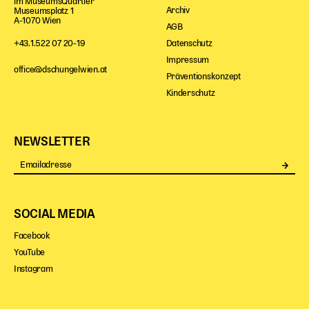
im MuseumsQuartier
Archiv
Museumsplatz 1
A-1070 Wien
AGB
Datenschutz
+43.1.522 07 20-19
Impressum
office@dschungelwien.at
Präventionskonzept
Kinderschutz
NEWSLETTER
Se
SOCIAL MEDIA
Facebook
YouTube
Instagram