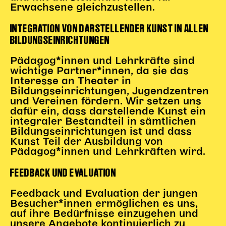
Gl!tch4
Erwachsene gleichzustellen.
Wem gehört die Bühne?
INTEGRATION VON DARSTELLENDER KUNST IN ALLEN
House of Hybrid Rebels
BILDUNGSEINRICHTUNGEN
Pädagog*innen und Lehrkräfte sind
HAUS
wichtige Partner*innen, da sie das
Interesse an Theater in
Über Uns
Bildungseinrichtungen, Jugendzentren
Unser Blog
und Vereinen fördern. Wir setzen uns
Team
dafür ein, dass darstellende Kunst ein
integraler Bestandteil in sämtlichen
Künstler*innen 2025/26
Bildungseinrichtungen ist und dass
Bühnen + Studios
Kunst Teil der Ausbildung von
Leitlinien
Pädagog*innen und Lehrkräften wird.
Kulturpatenschaft
FEEDBACK UND EVALUATION
Partner*innen
20 Jahre Dschungel Wien
Feedback und Evaluation der jungen
Besucher*innen ermöglichen es uns,
auf ihre Bedürfnisse einzugehen und
SERVICE
unsere Angebote kontinuierlich zu