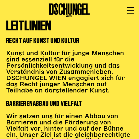
LEITLINIEN
PROGRAMM
BARRIEREFREI
RECHT AUF KUNST UND KULTUR
Spielplan
Vorstellungen
Kunst und Kultur für junge Menschen
sind essenziell für die
Festivals
Persönlichkeitsentwicklung und das
Wild & Schön Festival
Verständnis von Zusammenleben.
DSCHUNGEL WIEN engagiert sich für
Gastspiele
das Recht junger Menschen auf
Teilhabe an darstellender Kunst.
Extras
Available for Touring
BARRIERENABBAU UND VIELFALT
Archiv
Wir setzen uns für einen Abbau von
Barrieren und die Förderung von
MITSPIELEN
Vielfalt vor, hinter und auf der Bühne
ein. Unser Ziel ist die gleichberechtigte
Macht Wahn Sinn