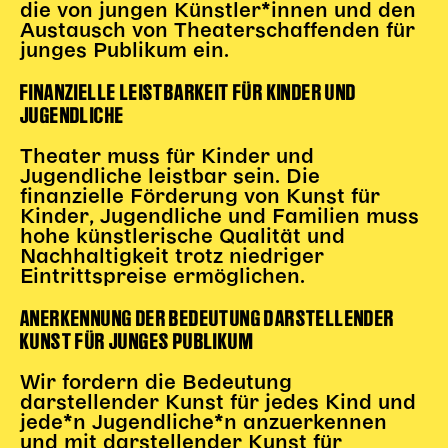
die von jungen Künstler*innen und den
Begleitmaterial
Austausch von Theaterschaffenden für
TheaterPaket
junges Publikum ein.
Partnerklasse + Partnerschule
FINANZIELLE LEISTBARKEIT FÜR KINDER UND
Schulabenteuernacht
JUGENDLICHE
Probenklasse
Theaterklasse
Theater muss für Kinder und
Jugendliche leistbar sein. Die
Vorstellungen für pädagogische Institutionen
finanzielle Förderung von Kunst für
Kinder, Jugendliche und Familien muss
Angebote für Pädagog*innen
hohe künstlerische Qualität und
Nachhaltigkeit trotz niedriger
PädagogikClub
Eintrittspreise ermöglichen.
Sommerfest
Open House
ANERKENNUNG DER BEDEUTUNG DARSTELLENDER
KUNST FÜR JUNGES PUBLIKUM
Newsletter für pädagogische Institutionen
Wir fordern die Bedeutung
darstellender Kunst für jedes Kind und
DIGITALE BÜHNE
jede*n Jugendliche*n anzuerkennen
und mit darstellender Kunst für