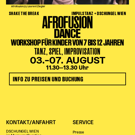
Afrofusion (c) Laurent Ziegler
SHAKE THE BREAK
IMPULSTANZ + DSCHUNGEL WIEN
AFROFUSION
DANCE
WORKSHOP FÜR KINDER VON 7 BIS 12 JAHREN
TANZ, SPIEL, IMPROVISATION
03.–07. AUGUST
11.30‒13.30 Uhr
INFO ZU PREISEN UND BUCHUNG
KONTAKT/ANFAHRT
SERVICE
DSCHUNGEL WIEN
Presse