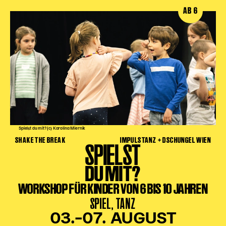
AB 6
Spielst du mit? (c) Karolina Miernik
SHAKE THE BREAK
IMPULSTANZ + DSCHUNGEL WIEN
SPIELST
DU MIT?
WORKSHOP FÜR KINDER VON 6 BIS 10 JAHREN
SPIEL, TANZ
03.–07. AUGUST