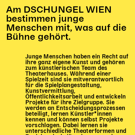
Am DSCHUNGEL WIEN
Kinder Kunst
bestimmen junge
Workshops
Menschen mit, was auf die
Abenteuernacht
Bühne gehört.
Kinder-Redaktion
Junge Kunst
Junge Menschen haben ein Recht auf
Next Generation
ihre ganz eigene Kunst und gehören
Angewandte + DSCHUNGEL WIEN
zum künstlerischen Team des
MAGMA 25/26
Theaterhauses. Während einer
Spielzeit sind sie mitverantwortlich
Dramaturgie + Stadt
für die Spielplangestaltung,
Kunstvermittlung,
Theaterwerkstätten
Öffentlichkeitsarbeit und entwickeln
Projekte für ihre Zielgruppe. Sie
werden an Entscheidungsprozessen
PÄDAGOGIK
beteiligt, lernen Künstler*innen
kennen und können selbst Projekte
Kunst + Wissen
vorschlagen. Dabei lernen sie
unterschiedliche Theaterformen und
Rund um den Vorstellungsbesuch