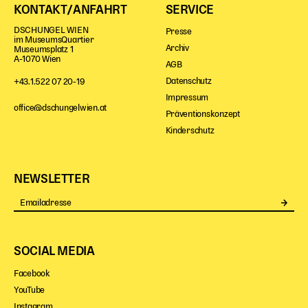
KONTAKT/ANFAHRT
SERVICE
DSCHUNGEL WIEN
Presse
im MuseumsQuartier
Archiv
Museumsplatz 1
A-1070 Wien
AGB
Datenschutz
+43.1.522 07 20-19
Impressum
office@dschungelwien.at
Präventionskonzept
Kinderschutz
NEWSLETTER
Se
SOCIAL MEDIA
Facebook
YouTube
Instagram