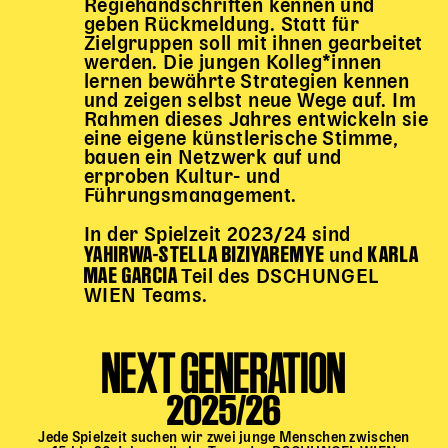
Regiehandschriften kennen und
Begleitmaterial
geben Rückmeldung. Statt für
Zielgruppen soll mit ihnen gearbeitet
TheaterPaket
werden. Die jungen Kolleg*innen
Partnerklasse + Partnerschule
lernen bewährte Strategien kennen
Schulabenteuernacht
und zeigen selbst neue Wege auf. Im
Rahmen dieses Jahres entwickeln sie
Probenklasse
eine eigene künstlerische Stimme,
Theaterklasse
bauen ein Netzwerk auf und
erproben Kultur- und
Vorstellungen für pädagogische Institutionen
Führungsmanagement.
Angebote für Pädagog*innen
In der Spielzeit 2023/24 sind
YAHIRWA-STELLA BIZIYAREMYE
KARLA
und
PädagogikClub
MAE GARCIA
Teil des DSCHUNGEL
Sommerfest
WIEN Teams.
Open House
NEXT GENERATION
Newsletter für pädagogische Institutionen
2025/26
DIGITALE BÜHNE
Jede Spielzeit suchen wir zwei junge Menschen zwischen