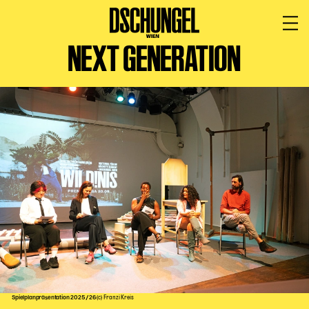
NEXT GENERATION
PROGRAMM
BARRIEREFREI
Spielplan
Vorstellungen
Festivals
Wild & Schön Festival
Gastspiele
Extras
Available for Touring
Archiv
MITSPIELEN
Spielplanpräsentation 2025/26
(c) Franzi Kreis
Macht Wahn Sinn