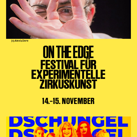
(c) Alexis Dore
ON THE EDGE
FESTIVAL FÜR
EXPERIMENTELLE
ZIRKUSKUNST
14.–15. NOVEMBER