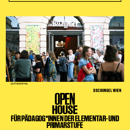
(c) Franzi Kreis
DSCHUNGEL WIEN
OPEN
HOUSE
FÜR PÄDAGOG*INNEN DER ELEMENTAR- UND
PRIMARSTUFE