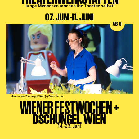
Junge Menschen machen ihr Theater selbst!
07. JUNI-11. JUNI
AB 6
Amazonen, Dschungel Wien (c) Franzi Kreis
WIENER FESTWOCHEN +
DSCHUNGEL WIEN
14.–23. Juni