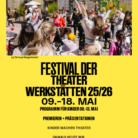
Karten + Preise
Anfahrt
Vermietung
Café
Newsletter
SPENDEN + FÖRDERN
(c) Teresa Wagenhofer
FESTIVAL DER
Translate to English
THEATER
Suchbegriffe
SUCHE
WERKSTÄTTEN 25/26
Suchen
09.–18. MAI
PROGRAMM FÜR KINDER 09.–13. MAI
PREMIEREN + PRÄSENTATIONEN
KINDER MACHEN THEATER
DAMALS.HEUTE.WIR.