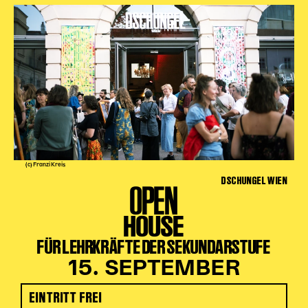
(c) Franzi Kreis
DSCHUNGEL WIEN
OPEN
HOUSE
FÜR LEHRKRÄFTE DER SEKUNDARSTUFE
15. SEPTEMBER
EINTRITT FREI