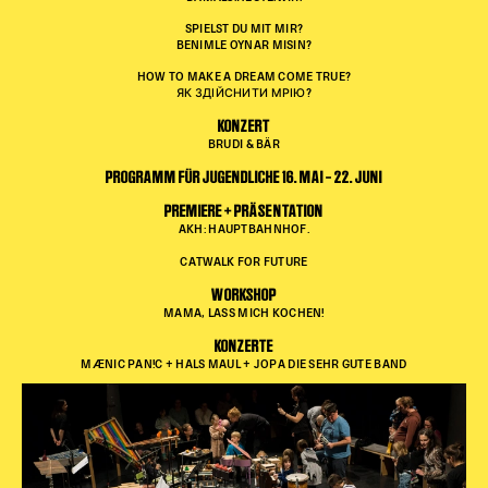
SPIELST DU MIT MIR?
BENIMLE OYNAR MISIN?
HOW TO MAKE A DREAM COME TRUE?
ЯК ЗДІЙСНИТИ МРІЮ?
KONZERT
BRUDI & BÄR
PROGRAMM FÜR JUGENDLICHE
16. MAI – 22. JUNI
PREMIERE + PRÄSENTATION
AKH: HAUPTBAHNHOF.
CATWALK FOR FUTURE
WORKSHOP
MAMA, LASS MICH KOCHEN!
KONZERTE
MÆNIC PAN!C + HALS MAUL + JOPA DIE SEHR GUTE BAND