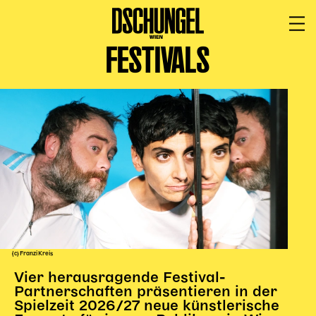
FESTIVALS
PROGRAMM
BARRIEREFREI
Spielplan
Vorstellungen
Festivals
Wild & Schön Festival
Gastspiele
Extras
Available for Touring
Archiv
(c) Franzi Kreis
Vier herausragende Festival-
MITSPIELEN
Partnerschaften präsentieren in der
Spielzeit 2026/27 neue künstlerische
Macht Wahn Sinn