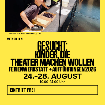
KINDER MACHEN THEATER (c) DW
MITSPIELEN
GESUCHT:
KINDER, DIE
THEATER MACHEN WOLLEN
FERIENWERKSTATT + AUFFÜHRUNGEN 2026
24.–28. AUGUST
10.00–14.00 Uhr
EINTRITT FREI