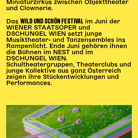
Miniaturzirkus zwischen Objekttheater
Begleitmaterial
und Clownerie.
TheaterPaket
WILD UND SCHÖN FESTIVAL
Das
im Juni der
Partnerklasse + Partnerschule
WIENER STAATSOPER und
Schulabenteuernacht
DSCHUNGEL WIEN setzt junge
Probenklasse
Musiktheater- und Tanzensembles ins
Theaterklasse
Rampenlicht. Ende Juni gehören ihnen
die Bühnen im NEST und im
DSCHUNGEL WIEN.
Vorstellungen für pädagogische Institutionen
Schultheatergruppen, Theaterclubs und
junge Kollektive aus ganz Österreich
Angebote für Pädagog*innen
zeigen ihre Stückentwicklungen und
PädagogikClub
Performances.
Sommerfest
Open House
Newsletter für pädagogische Institutionen
DIGITALE BÜHNE