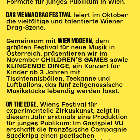
Formate für junges Publikum in Wien.
DAS VIENNA DRAG FESTIVAL
Kinder Kunst
feiert im Oktober
die vielfältige und talentierte Wiener
Workshops
Drag-Szene.
Abenteuernacht
Kinder-Redaktion
WIEN MODERN
Gemeinsam mit
, dem
größten Festival für neue Musik in
Junge Kunst
Österreich, präsentieren wir im
Next Generation
November
sowie
CHILDREN’S GAMES
, ein Konzert für
KLINGENDE DINGE
Angewandte + DSCHUNGEL WIEN
Kinder ab 3 Jahren mit
MAGMA 25/26
Tischtennisbällen, Teekanne und
Luftballons, das fünf zeitgenössische
Dramaturgie + Stadt
Musikstücke lebendig werden lässt.
Theaterwerkstätten
ON THE EDGE
, Wiens Festival für
experimentelle Zirkuskunst, zeigt in
diesem Jahr erstmals eine Produktion
PÄDAGOGIK
für junges Publikum: Im Gastspiel
VU
Kunst + Wissen
erschafft die französische Compagnie
Sacékripa einen poetischen
Rund um den Vorstellungsbesuch