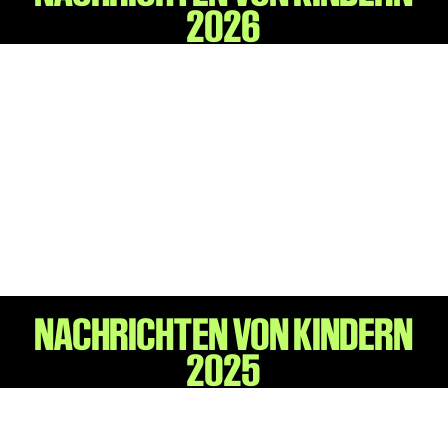
2026
Kinder Kunst
Workshops
Abenteuernacht
Kinder-Redaktion
Junge Kunst
Next Generation
Angewandte + DSCHUNGEL WIEN
MAGMA 25/26
Dramaturgie + Stadt
Theaterwerkstätten
NACHRICHTEN VON KINDERN
2025
PÄDAGOGIK
Kunst + Wissen
Rund um den Vorstellungsbesuch