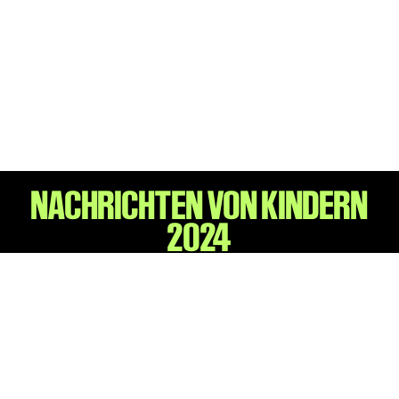
Begleitmaterial
TheaterPaket
Partnerklasse + Partnerschule
Schulabenteuernacht
Probenklasse
Theaterklasse
Vorstellungen für pädagogische Institutionen
NACHRICHTEN VON KINDERN
Angebote für Pädagog*innen
2024
PädagogikClub
Sommerfest
Open House
Newsletter für pädagogische Institutionen
DIGITALE BÜHNE