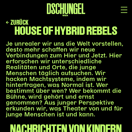
ZURÜCK
HOUSE OF HYBRID REBELS
PROGRAMM
BARRIEREFREI
Spielplan
Je unrealer wir uns die Welt vorstellen,
Vorstellungen
desto mehr schaffen wir neue
Verbindungen zum Hier und Jetzt. Hier
Festivals
erforschen wir unterschiedliche
Wild & Schön Festival
Realitäten und Orte, die junge
Menschen täglich aufsuchen. Wir
Gastspiele
hacken Machtsysteme, indem wir
hinterfragen, was Normal ist. Wer
Extras
bestimmt über wen? Wer bekommt die
Available for Touring
Bühne, wird gehört und ernst
Archiv
genommen? Aus junger Perspektive
erkunden wir, was Theater von und für
junge Menschen ist und kann.
MITSPIELEN
NACHRICHTEN VON KINDERN
Macht Wahn Sinn