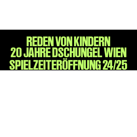
Karten + Preise
Anfahrt
Vermietung
Café
REDEN VON KINDERN
Newsletter
20 JAHRE DSCHUNGEL WIEN
SPENDEN + FÖRDERN
SPIELZEITERÖFFNUNG 24/25
Translate to English
Suchbegriffe
SUCHE
Suchen