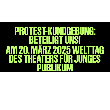
Gl!tch4
Wem gehört die Bühne?
House of Hybrid Rebels
PROTEST-KUNDGEBUNG:
HAUS
BETEILIGT UNS!
Über Uns
AM 20. MÄRZ 2025 WELTTAG
Unser Blog
Team
DES THEATERS FÜR JUNGES
Künstler*innen 2025/26
PUBLIKUM
Bühnen + Studios
Leitlinien
Kulturpatenschaft
Partner*innen
20 Jahre Dschungel Wien
SERVICE