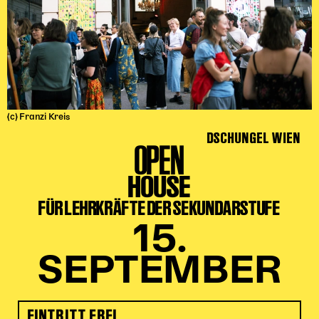
(c) Franzi Kreis
DSCHUNGEL WIEN
OPEN
HOUSE
FÜR LEHRKRÄFTE DER SEKUNDARSTUFE
15.
SEPTEMBER
EINTRITT FREI