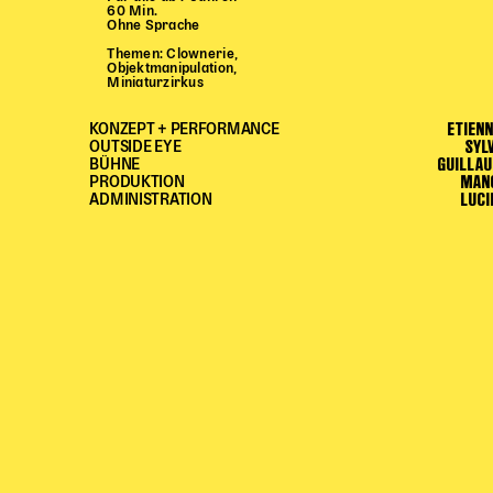
60 Min.
Ohne Sprache
Themen: Clownerie,
Objektmanipulation,
Miniaturzirkus
ETIEN
KONZEPT + PERFORMANCE
SYL
OUTSIDE EYE
GUILLA
BÜHNE
MAN
PRODUKTION
LUCI
ADMINISTRATION