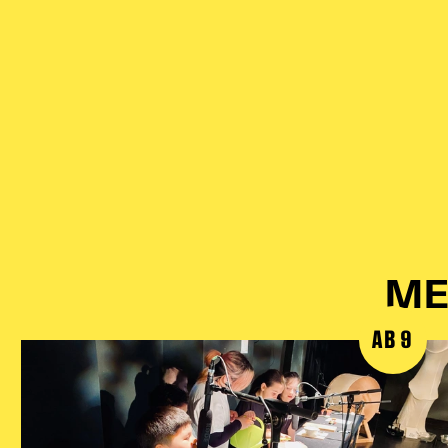
ME
AB 9