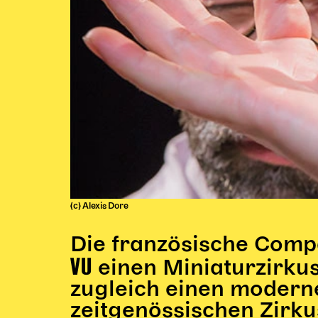
(c) Alexis Dore
Die französische Comp
VU
einen Miniaturzirku
zugleich einen modern
zeitgenössischen Zirku