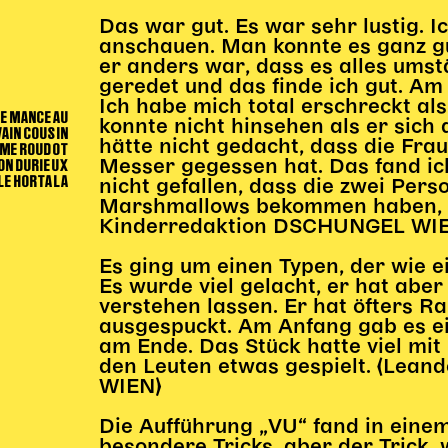
Das war gut. Es war sehr lustig. 
anschauen. Man konnte es ganz gut
er anders war, dass es alles umst
geredet und das finde ich gut. Am
Ich habe mich total erschreckt als 
NE MANCEAU
konnte nicht hinsehen als er sich 
VAIN COUSIN
hätte nicht gedacht, dass die Fr
UME ROUDOT
ON DURIEUX
Messer gegessen hat. Das fand ich
LE HORTALA
nicht gefallen, dass die zwei Pers
Marshmallows bekommen haben, abe
Kinderredaktion DSCHUNGEL WI
Es ging um einen Typen, der wie e
Es wurde viel gelacht, er hat aber
verstehen lassen. Er hat öfters R
ausgespuckt. Am Anfang gab es ei
am Ende. Das Stück hatte viel mit
den Leuten etwas gespielt. (Lea
WIEN)
Die Aufführung „VU“ fand in einem
besondere Tricks, aber der Trick,