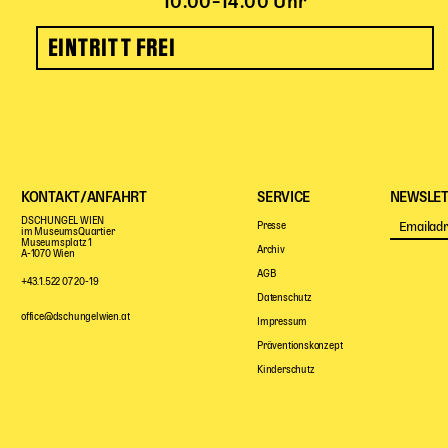
10.00–14.00 Uhr
EINTRITT FREI
KONTAKT/ANFAHRT
SERVICE
NEWSLET
DSCHUNGEL WIEN
Presse
im MuseumsQuartier
Museumsplatz 1
Archiv
A-1070 Wien
AGB
+43.1.522 07 20-19
Datenschutz
office@dschungelwien.at
Impressum
Präventionskonzept
Kinderschutz