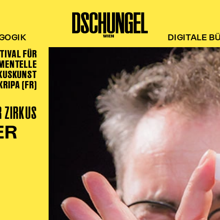
GOGIK
DIGITALE B
STIVAL FÜR
MENTELLE
RKUSKUNST
RIPA (FR)
R ZIRKUS
ER