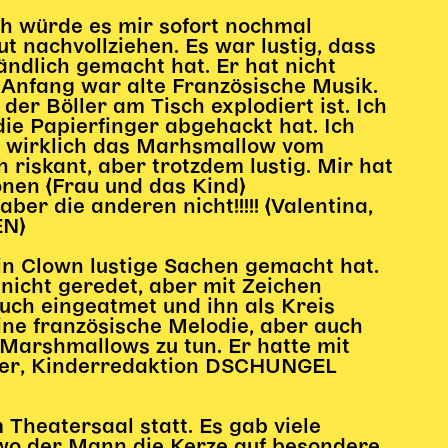
Ich würde es mir sofort nochmal
 nachvollziehen. Es war lustig, dass
ändlich gemacht hat. Er hat nicht
 Anfang war alte Französische Musik.
der Böller am Tisch explodiert ist. Ich
die Papierfinger abgehackt hat. Ich
au wirklich das Marhsmallow vom
 riskant, aber trotzdem lustig. Mir hat
onen (Frau und das Kind)
r die anderen nicht!!!!! (Valentina,
EN)
in Clown lustige Sachen gemacht hat.
 nicht geredet, aber mit Zeichen
auch eingeatmet und ihn als Kreis
ne französische Melodie, aber auch
 Marshmallows zu tun. Er hatte mit
nder, Kinderredaktion DSCHUNGEL
 Theatersaal statt. Es gab viele
 wo der Mann die Kerze auf besondere