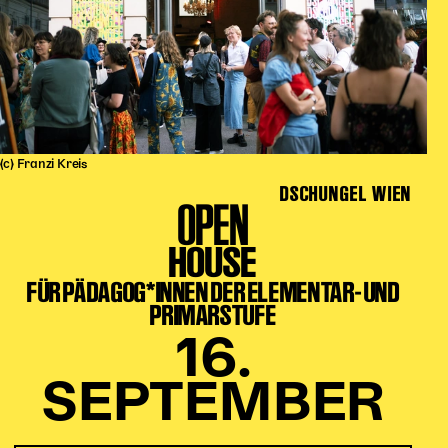
(c) Franzi Kreis
DSCHUNGEL WIEN
OPEN
HOUSE
FÜR PÄDAGOG*INNEN DER ELEMENTAR- UND
PRIMARSTUFE
16.
SEPTEMBER