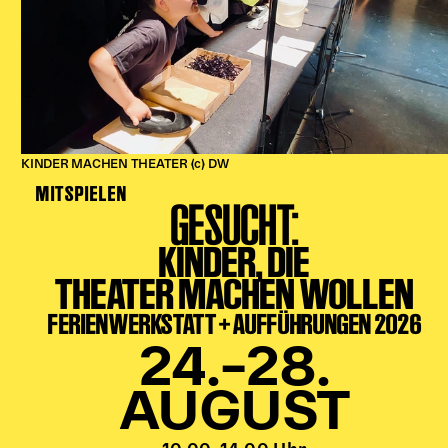
KINDER MACHEN THEATER (c) DW
MITSPIELEN
GESUCHT:
KINDER, DIE
THEATER MACHEN WOLLEN
FERIENWERKSTATT + AUFFÜHRUNGEN 2026
24.–28.
AUGUST