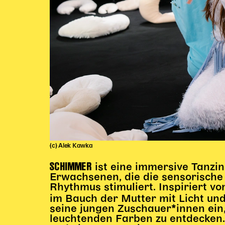
(c) Alek Kawka
SCHIMMER
ist eine immersive Tanzin
Erwachsenen, die die sensorisch
Rhythmus stimuliert. Inspiriert v
im Bauch der Mutter mit Licht u
seine jungen Zuschauer*innen ein,
leuchtenden Farben zu entdecken. 