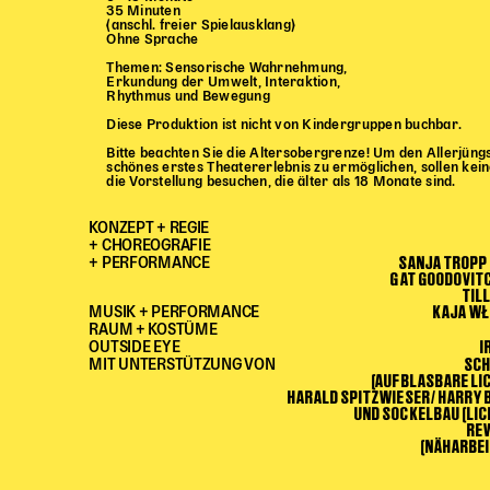
35 Minuten
(anschl. freier Spielausklang)
Ohne Sprache
Themen: Sensorische Wahrnehmung,
Erkundung der Umwelt, Interaktion,
Rhythmus und Bewegung
Diese Produktion ist nicht von Kindergruppen buchbar.
Bitte beachten Sie die Altersobergrenze! Um den Allerjüngs
schönes erstes Theatererlebnis zu ermöglichen, sollen kei
die Vorstellung besuchen, die älter als 18 Monate sind.
KONZEPT + REGIE
+ CHOREOGRAFIE
SANJA TROPP
+ PERFORMANCE
GAT GOODOVITC
TIL
KAJA W
MUSIK + PERFORMANCE
RAUM + KOSTÜME
I
OUTSIDE EYE
SCH
MIT UNTERSTÜTZUNG VON
(AUFBLASBARE LI
HARALD SPITZWIESER/ HARRY 
UND SOCKELBAU (LIC
REW
(NÄHARBEI