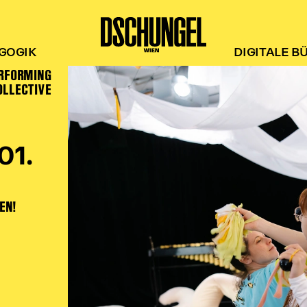
GOGIK
DIGITALE B
RFORMING
OLLECTIVE
01.
EN!