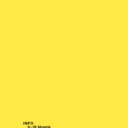
INFO
6‒18 Monate