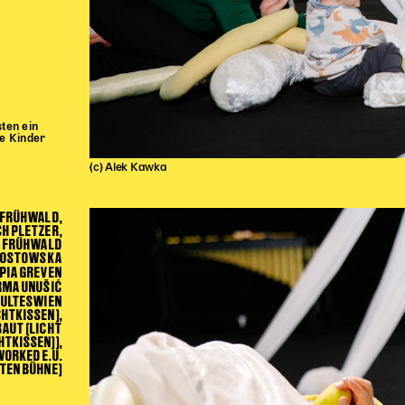
ten ein
ne Kinder
(c) Alek Kawka
 FRÜHWALD,
H PLETZER,
L FRÜHWALD
ŁOSTOWSKA
PIA GREVEN
RMA UNUŠIĆ
ULTESWIEN
CHTKISSEN),
BAUT (LICHT
HTKISSEN)),
ORKED E.U.
TEN BÜHNE)