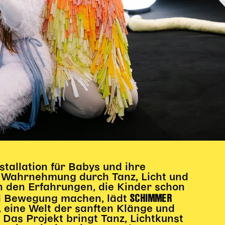
stallation für Babys und ihre
e Wahrnehmung durch Tanz, Licht und
on den Erfahrungen, die Kinder schon
SCHIMMER
nd Bewegung machen, lädt
 eine Welt der sanften Klänge und
Das Projekt bringt Tanz, Lichtkunst