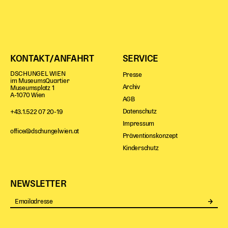
KONTAKT/ANFAHRT
SERVICE
DSCHUNGEL WIEN
Presse
im MuseumsQuartier
Archiv
Museumsplatz 1
A-1070 Wien
AGB
Datenschutz
+43.1.522 07 20-19
Impressum
office@dschungelwien.at
Präventionskonzept
Kinderschutz
NEWSLETTER
Se