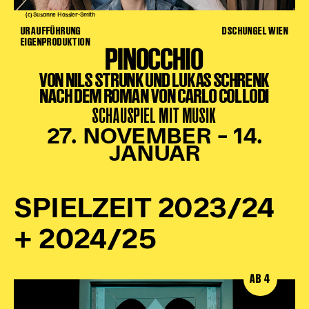
Gl!tch4
(c) Susanne Hassler-Smith
Wem gehört die Bühne?
URAUFFÜHRUNG
DSCHUNGEL WIEN
EIGENPRODUKTION
House of Hybrid Rebels
PINOCCHIO
VON NILS STRUNK UND LUKAS SCHRENK
HAUS
NACH DEM ROMAN VON CARLO COLLODI
SCHAUSPIEL MIT MUSIK
Über Uns
Unser Blog
27. NOVEMBER – 14.
Team
JANUAR
Künstler*innen 2025/26
Bühnen + Studios
SPIELZEIT 2023/24
Leitlinien
Kulturpatenschaft
+ 2024/25
Partner*innen
20 Jahre Dschungel Wien
AB 4
SERVICE