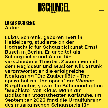
LUKAS SCHRENK
PROGRAMM
BARRIEREFREI
Autor
Spielplan
Lukas Schrenk, geboren 1991 in
Vorstellungen
Heidelberg, studierte an der
Hochschule für Schauspielkunst Ernst
Festivals
Busch in Berlin. Er arbeitet als
Wild & Schön Festival
Schauspieler und Autor für
verschiedene Theater. Zusammen mit
Gastspiele
dem Regisseur und Musiker Nils Strunk
Extras
verantwortet er die erfolgreiche
Neufassung "Die Zauberflöte - The
Available for Touring
opera but not the opera" am Wiener
Archiv
Burgtheater, sowie die Bühnenadaption
"Mephisto" von Klaus Mann am
Badischen Staatstheater Karlsruhe. Im
MITSPIELEN
September 2023 fand die Uraufführung
des musikalischen Schauspiels für
Macht Wahn Sinn