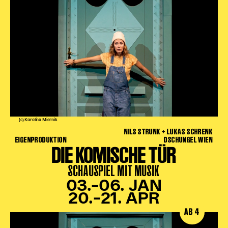
Karten + Preise
Anfahrt
Vermietung
Café
Newsletter
SPENDEN + FÖRDERN
Translate to English
(c) Karolina Miernik
NILS STRUNK + LUKAS SCHRENK
Suchbegriffe
SUCHE
EIGENPRODUKTION
DSCHUNGEL WIEN
Suchen
DIE KOMISCHE TÜR
SCHAUSPIEL MIT MUSIK
03.–06. JAN
20.–21. APR
AB 4