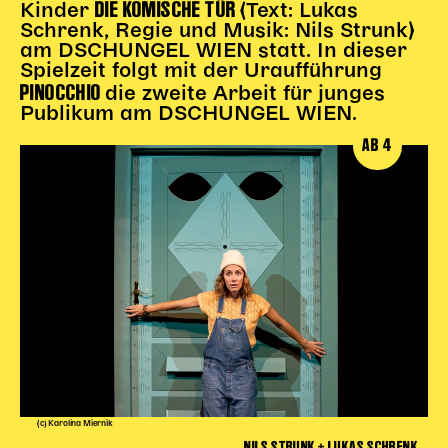
DIE KOMISCHE TÜR
Kinder
(Text: Lukas
Schrenk, Regie und Musik: Nils Strunk)
Kinder Kunst
am DSCHUNGEL WIEN statt. In dieser
Workshops
Spielzeit folgt mit der Uraufführung
PINOCCHIO
die zweite Arbeit für junges
Abenteuernacht
Publikum am DSCHUNGEL WIEN.
Kinder-Redaktion
AB 4
Junge Kunst
Next Generation
Angewandte + DSCHUNGEL WIEN
MAGMA 25/26
Dramaturgie + Stadt
Theaterwerkstätten
PÄDAGOGIK
Kunst + Wissen
(c) Karolina Miernik
Rund um den Vorstellungsbesuch
NILS STRUNK + LUKAS SCHRENK