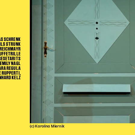
AS SCHRENK
ILS STRUNK
 REICHMAYR
UFFETRILLE
RESETARITS
EMILY NAGL
ARA REGULA
E RUPPERTI,
ONHARD KELZ
(c) Karolina Miernik