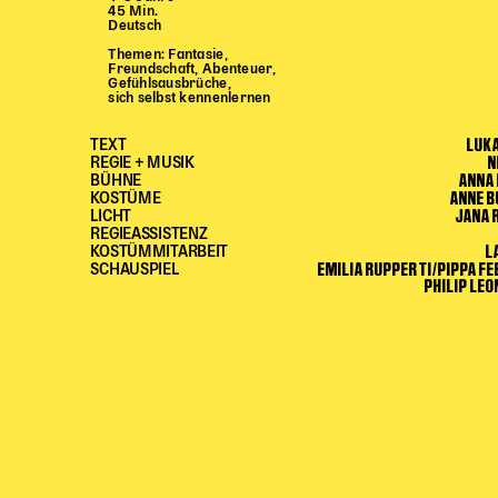
45 Min.
Deutsch
Themen: Fantasie,
Freundschaft, Abenteuer,
Gefühlsausbrüche,
sich selbst kennenlernen
LUK
TEXT
N
REGIE + MUSIK
ANNA
BÜHNE
ANNE B
KOSTÜME
JANA 
LICHT
REGIEASSISTENZ
L
KOSTÜMMITARBEIT
EMILIA RUPPERTI/PIPPA FE
SCHAUSPIEL
PHILIP LE