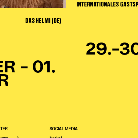
INTERNATIONALES GASTSP
DAS HELMI (DE)
29.–3
 – 01.
R
TER
SOCIAL MEDIA
Facebook