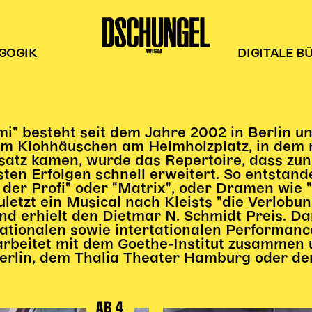
GOGIK
DIGITALE B
" besteht seit dem Jahre 2002 in Berlin un
nem Klohhäuschen am Helmholzplatz, in dem 
atz kamen, wurde das Repertoire, dass zun
ten Erfolgen schnell erweitert. So entsta
er Profi" oder "Matrix", oder Dramen wie "
 zuletzt ein Musical nach Kleists "die Verlo
nd erhielt den Dietmar N. Schmidt Preis. Da
ationalen sowie intertationalen Performancef
rbeitet mit dem Goethe-Institut zusammen u
rlin, dem Thalia Theater Hamburg oder de
AB 4