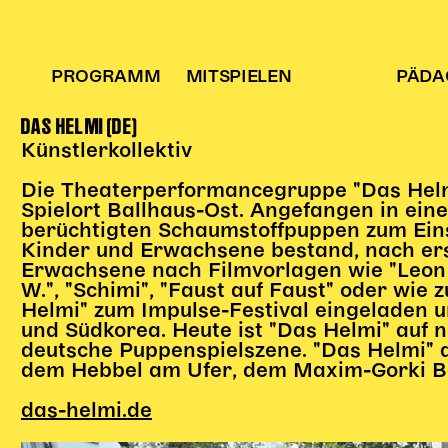
PROGRAMM
MITSPIELEN
PÄDA
DAS HELMI (DE)
Künstlerkollektiv
Die Theaterperformancegruppe "Das Helmi
Spielort Ballhaus-Ost. Angefangen in ei
berüchtigten Schaumstoffpuppen zum Eins
Kinder und Erwachsene bestand, nach ers
Erwachsene nach Filmvorlagen wie "Leon d
W.", "Schimi", "Faust auf Faust" oder wie
Helmi" zum Impulse-Festival eingeladen u
und Südkorea. Heute ist "Das Helmi" auf n
deutsche Puppenspielszene. "Das Helmi" a
dem Hebbel am Ufer, dem Maxim-Gorki Be
das-helmi.de