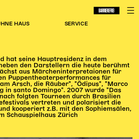
BARRIEREFREI
ÜHNE
HAUS
SERVICE
d hat seine Hauptresidenz in dem
neben den Darstellern die heute berühmt
ächst aus Märcheninterpretaionen für
nden Puppentheaterperformances für
am Arsch, die Räuber", "Ödipus", "Marco
bung in santo Domingo". 2007 wurde "Das
nach folgten Tourneen durch Brasilien
estivals vertreten und polarisiert die
nd kooperiert z.B. mit den Sophiemsälen,
m Schauspielhaus Zürich