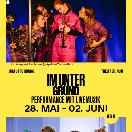
Im Untergrund, theater.nuu (c) Apollonia Theresa Bitzan
URAUFFÜHRUNG
THEATER.NUU
IM UNTER
GRUND
PERFORMANCE MIT LIVEMUSIK
28. MAI – 02. JUNI
AB 6