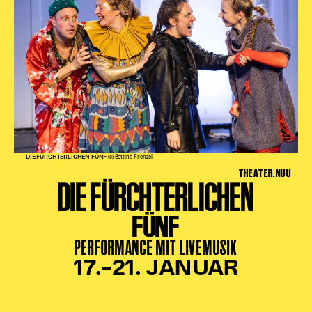
DIE FÜRCHTERLICHEN FÜNF
(c) Bettina Frenzel
THEATER.NUU
DIE FÜRCHTERLICHEN
FÜNF
PERFORMANCE MIT LIVEMUSIK
17.–21. JANUAR