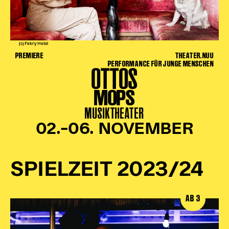
Karten + Preise
Anfahrt
Vermietung
(c) Fekry Helal
PREMIERE
THEATER.NUU
Café
PERFORMANCE FÜR JUNGE MENSCHEN
OTTOS
Newsletter
MOPS
SPENDEN + FÖRDERN
MUSIKTHEATER
Translate to English
02.–06. NOVEMBER
Suchbegriffe
SUCHE
Suchen
SPIELZEIT 2023/24
AB 3