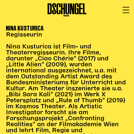
NINA KUSTURICA
PROGRAMM
BARRIEREFREI
Regisseurin
Spielplan
Nina Kusturica ist Film- und
Vorstellungen
Theaterregisseurin. Ihre Filme,
darunter „Ciao Chérie“ (2017) und
Festivals
„Little Alien“ (2009), wurden
Wild & Schön Festival
international ausgezeichnet, u.a. mit
dem Outstanding Artist Award des
Gastspiele
Bundesministeriums für Unterricht und
Extras
Kultur. Am Theater inszenierte sie u.a.
„Bibi Sara Kali“ (2021) im Werk X
Available for Touring
Petersplatz und „Rule of Thumb“ (2019)
Archiv
im Kosmos Theater. Als Artistic
Investigator forscht sie am
Forschungsprojekt „Confronting
MITSPIELEN
Realities“ an der Filmakademie Wien
und lehrt Film, Regie und
Macht Wahn Sinn