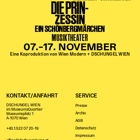
DIE PRIN-
Begleitmaterial
TheaterPaket
ZESSIN
Partnerklasse + Partnerschule
EIN SCHÖNBERGMÄRCHEN
Schulabenteuernacht
MUSIKTHEATER
Probenklasse
07.–17. NOVEMBER
Theaterklasse
Eine Koproduktion von Wien Modern + DSCHUNGEL WIEN
Vorstellungen für pädagogische Institutionen
Angebote für Pädagog*innen
PädagogikClub
Sommerfest
KONTAKT/ANFAHRT
SERVICE
Open House
DSCHUNGEL WIEN
Presse
Newsletter für pädagogische Institutionen
im MuseumsQuartier
Archiv
Museumsplatz 1
A-1070 Wien
AGB
Datenschutz
+43.1.522 07 20-19
DIGITALE BÜHNE
Impressum