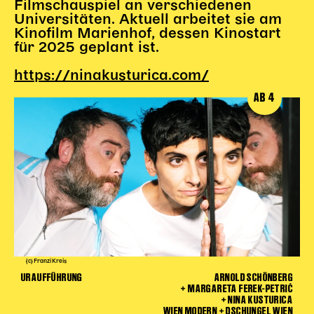
Filmschauspiel an verschiedenen
Universitäten. Aktuell arbeitet sie am
Kinder Kunst
Kinofilm Marienhof, dessen Kinostart
für 2025 geplant ist.
Workshops
Abenteuernacht
https://ninakusturica.com/
Kinder-Redaktion
AB 4
Junge Kunst
Next Generation
Angewandte + DSCHUNGEL WIEN
MAGMA 25/26
Dramaturgie + Stadt
Theaterwerkstätten
PÄDAGOGIK
(c) Franzi Kreis
URAUFFÜHRUNG
ARNOLD SCHÖNBERG
+ MARGARETA FEREK-PETRIĆ
Kunst + Wissen
+ NINA KUSTURICA
Rund um den Vorstellungsbesuch
WIEN MODERN + DSCHUNGEL WIEN