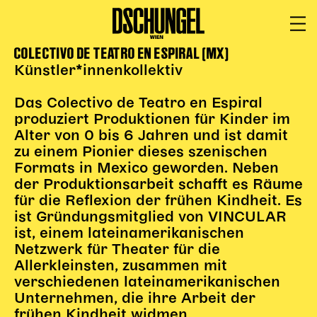
COLECTIVO DE TEATRO EN ESPIRAL (MX)
PROGRAMM
BARRIEREFREI
Künstler*innenkollektiv
Spielplan
Das Colectivo de Teatro en Espiral
Vorstellungen
produziert Produktionen für Kinder im
Alter von 0 bis 6 Jahren und ist damit
Festivals
zu einem Pionier dieses szenischen
Wild & Schön Festival
Formats in Mexico geworden. Neben
der Produktionsarbeit schafft es Räume
Gastspiele
für die Reflexion der frühen Kindheit. Es
Extras
ist Gründungsmitglied von VINCULAR
Available for Touring
ist, einem lateinamerikanischen
Archiv
Netzwerk für Theater für die
Allerkleinsten, zusammen mit
verschiedenen lateinamerikanischen
MITSPIELEN
Unternehmen, die ihre Arbeit der
frühen Kindheit widmen.
Macht Wahn Sinn