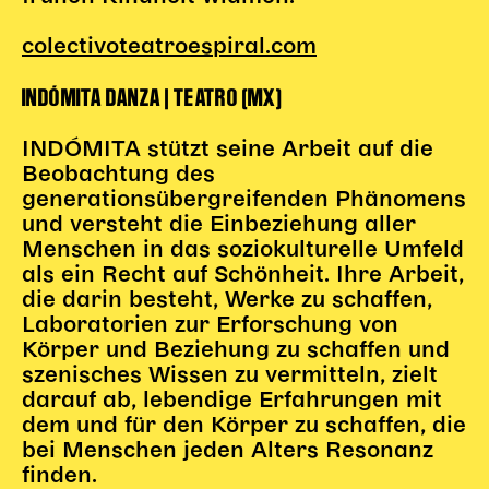
colectivoteatroespiral.com
Kinder Kunst
Workshops
INDÓMITA DANZA | TEATRO (MX)
Abenteuernacht
Kinder-Redaktion
INDÓMITA stützt seine Arbeit auf die
Beobachtung des
Junge Kunst
generationsübergreifenden Phänomens
Next Generation
und versteht die Einbeziehung aller
Angewandte + DSCHUNGEL WIEN
Menschen in das soziokulturelle Umfeld
MAGMA 25/26
als ein Recht auf Schönheit. Ihre Arbeit,
die darin besteht, Werke zu schaffen,
Dramaturgie + Stadt
Laboratorien zur Erforschung von
Theaterwerkstätten
Körper und Beziehung zu schaffen und
szenisches Wissen zu vermitteln, zielt
darauf ab, lebendige Erfahrungen mit
PÄDAGOGIK
dem und für den Körper zu schaffen, die
bei Menschen jeden Alters Resonanz
Kunst + Wissen
finden.
Rund um den Vorstellungsbesuch