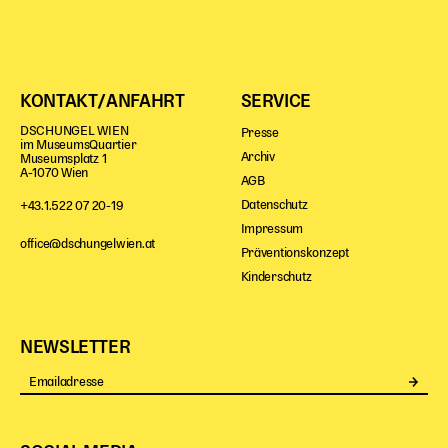
Gl!tch4
Wem gehört die Bühne?
House of Hybrid Rebels
KONTAKT/ANFAHRT
SERVICE
HAUS
DSCHUNGEL WIEN
Presse
im MuseumsQuartier
Archiv
Museumsplatz 1
Über Uns
A-1070 Wien
AGB
Unser Blog
Datenschutz
+43.1.522 07 20-19
Team
Impressum
Künstler*innen 2025/26
office@dschungelwien.at
Präventionskonzept
Bühnen + Studios
Kinderschutz
Leitlinien
Kulturpatenschaft
Partner*innen
NEWSLETTER
20 Jahre Dschungel Wien
Se
SERVICE