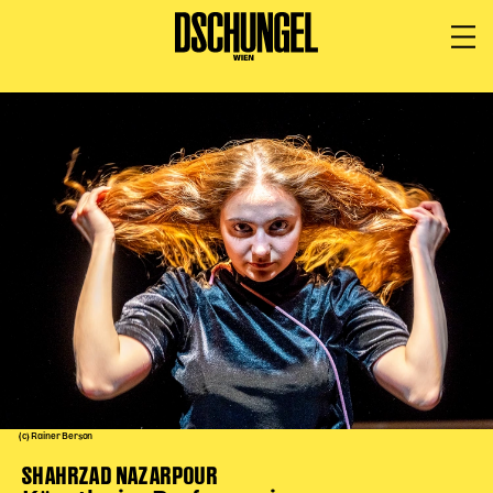
PROGRAMM
BARRIEREFREI
Spielplan
Vorstellungen
Festivals
Wild & Schön Festival
Gastspiele
Extras
Available for Touring
Archiv
(c) Rainer Berson
MITSPIELEN
SHAHRZAD NAZARPOUR
Macht Wahn Sinn