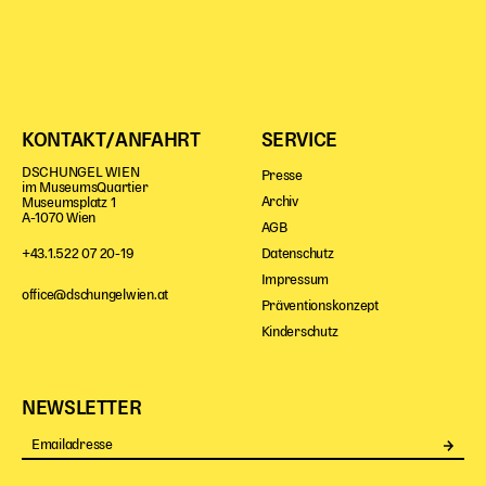
KONTAKT/ANFAHRT
SERVICE
DSCHUNGEL WIEN
Presse
im MuseumsQuartier
Archiv
Museumsplatz 1
A-1070 Wien
AGB
Datenschutz
+43.1.522 07 20-19
Impressum
office@dschungelwien.at
Präventionskonzept
Kinderschutz
NEWSLETTER
Se