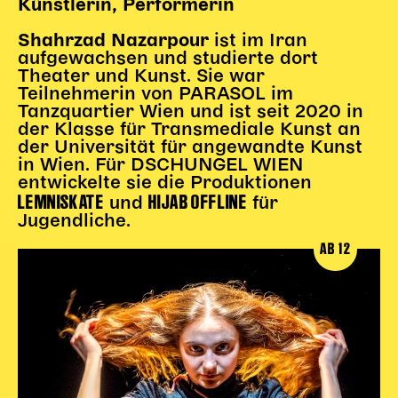
Künstlerin, Performerin
Kinder Kunst
ist im Iran
Shahrzad Nazarpour
aufgewachsen und studierte dort
Workshops
Theater und Kunst. Sie war
Abenteuernacht
Teilnehmerin von
PARASOL
im
Kinder-Redaktion
Tanzquartier Wien und ist seit 2020 in
der Klasse für Transmediale Kunst an
Junge Kunst
der Universität für angewandte Kunst
in Wien. Für DSCHUNGEL WIEN
Next Generation
entwickelte sie die Produktionen
Angewandte + DSCHUNGEL WIEN
LEMNISKATE
HIJAB OFFLINE
und
für
MAGMA 25/26
Jugendliche.
AB 12
Dramaturgie + Stadt
Theaterwerkstätten
PÄDAGOGIK
Kunst + Wissen
Rund um den Vorstellungsbesuch