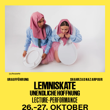
Karten + Preise
Anfahrt
Vermietung
Café
Newsletter
SPENDEN + FÖRDERN
Translate to English
Suchbegriffe
SUCHE
Suchen
(c) Rezzarte
URAUFFÜHRUNG
SHAHRZAD NAZARPOUR
LEMNISKATE
UNENDLICHE HOFFNUNG
LECTURE-PERFORMANCE
26.–27. OKTOBER