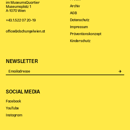
im MuseumsQuartier
Begleitmaterial
Archiv
Museumsplatz 1
A-1070 Wien
TheaterPaket
AGB
Partnerklasse + Partnerschule
Datenschutz
+43.1.522 07 20-19
Schulabenteuernacht
Impressum
office@dschungelwien.at
Präventionskonzept
Probenklasse
Kinderschutz
Theaterklasse
Vorstellungen für pädagogische Institutionen
NEWSLETTER
Angebote für Pädagog*innen
Se
PädagogikClub
Sommerfest
Open House
SOCIAL MEDIA
Newsletter für pädagogische Institutionen
Facebook
YouTube
Instagram
DIGITALE BÜHNE