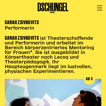
SARAH ZSIVKOVITS
PROGRAMM
BARRIEREFREI
Performerin
Spielplan
SARAH ZSIVKOVITS
Vorstellungen
ist Theaterschaffende
und Performerin und arbeitet im
Festivals
Bereich körperzentriertes Mentoring
für Frauen*. Sie ist ausgebildet in
Wild & Schön Festival
Körpertheater nach Lecoq und
Theaterpädagogik. Ihr
Gastspiele
Hauptaugenmerk liegt im lustvollen,
Extras
physischen Experimentieren.
Available for Touring
AB 3
Archiv
MITSPIELEN
Macht Wahn Sinn