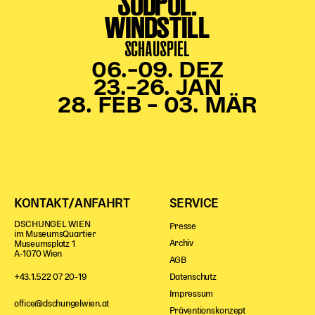
SÜDPOL.
WINDSTILL
Kinder Kunst
SCHAUSPIEL
Workshops
Abenteuernacht
06.–09. DEZ
23.–26. JAN
Kinder-Redaktion
28. FEB – 03. MÄR
Junge Kunst
Next Generation
Angewandte + DSCHUNGEL WIEN
MAGMA 25/26
Dramaturgie + Stadt
KONTAKT/ANFAHRT
SERVICE
Theaterwerkstätten
DSCHUNGEL WIEN
Presse
im MuseumsQuartier
Archiv
Museumsplatz 1
A-1070 Wien
AGB
PÄDAGOGIK
Datenschutz
+43.1.522 07 20-19
Kunst + Wissen
Impressum
office@dschungelwien.at
Rund um den Vorstellungsbesuch
Präventionskonzept