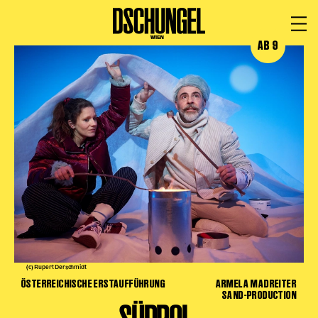
AB 9
PROGRAMM
BARRIEREFREI
Spielplan
Vorstellungen
Festivals
Wild & Schön Festival
Gastspiele
Extras
Available for Touring
Archiv
(c) Rupert Derschmidt
ÖSTERREICHISCHE ERSTAUFFÜHRUNG
ARMELA MADREITER
MITSPIELEN
SAND-PRODUCTION
Macht Wahn Sinn