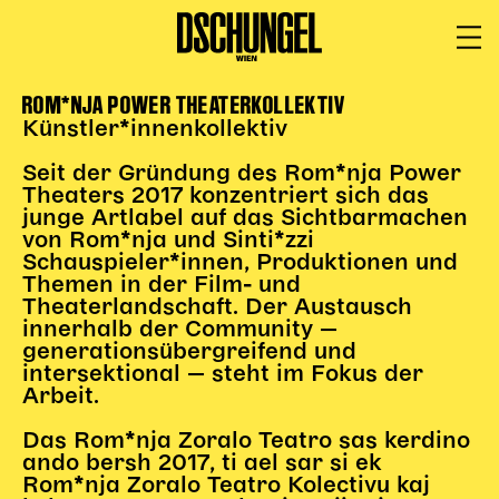
ROM*NJA POWER THEATERKOLLEKTIV
PROGRAMM
BARRIEREFREI
Künstler*innenkollektiv
Spielplan
Seit der Gründung des Rom*nja Power
Vorstellungen
Theaters 2017 konzentriert sich das
junge Artlabel auf das Sichtbarmachen
Festivals
von Rom*nja und Sinti*zzi
Wild & Schön Festival
Schauspieler*innen, Produktionen und
Themen in der Film- und
Gastspiele
Theaterlandschaft. Der Austausch
Extras
innerhalb der Community —
generationsübergreifend und
Available for Touring
intersektional — steht im Fokus der
Archiv
Arbeit.
Das Rom*nja Zoralo Teatro sas kerdino
MITSPIELEN
ando bersh 2017, ti ael sar si ek
Rom*nja Zoralo Teatro Kolectivu kaj
Macht Wahn Sinn