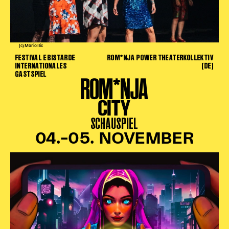
Begleitmaterial
TheaterPaket
Partnerklasse + Partnerschule
(c) Mario Ilic
Schulabenteuernacht
FESTIVAL E BISTARDE
ROM*NJA POWER THEATERKOLLEKTIV
Probenklasse
INTERNATIONALES
(DE)
GASTSPIEL
Theaterklasse
ROM*NJA
Vorstellungen für pädagogische Institutionen
CITY
Angebote für Pädagog*innen
SCHAUSPIEL
PädagogikClub
04.–05. NOVEMBER
Sommerfest
Open House
Newsletter für pädagogische Institutionen
DIGITALE BÜHNE