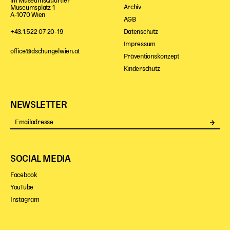
im MuseumsQuartier
Archiv
Museumsplatz 1
Karten + Preise
A-1070 Wien
AGB
Anfahrt
Datenschutz
+43.1.522 07 20-19
Vermietung
Impressum
office@dschungelwien.at
Café
Präventionskonzept
Newsletter
Kinderschutz
SPENDEN + FÖRDERN
NEWSLETTER
Translate to English
Se
Suchbegriffe
SUCHE
Suchen
SOCIAL MEDIA
Facebook
YouTube
Instagram