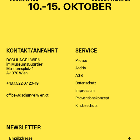
10.–15. OKTOBER
Begleitmaterial
TheaterPaket
Partnerklasse + Partnerschule
Schulabenteuernacht
Probenklasse
Theaterklasse
KONTAKT/ANFAHRT
SERVICE
Vorstellungen für pädagogische Institutionen
DSCHUNGEL WIEN
Presse
im MuseumsQuartier
Archiv
Museumsplatz 1
Angebote für Pädagog*innen
A-1070 Wien
AGB
PädagogikClub
Datenschutz
+43.1.522 07 20-19
Sommerfest
Impressum
office@dschungelwien.at
Open House
Präventionskonzept
Kinderschutz
Newsletter für pädagogische Institutionen
NEWSLETTER
DIGITALE BÜHNE
Se