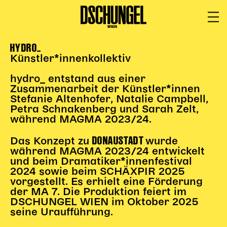
HYDRO_
PROGRAMM
BARRIEREFREI
Künstler*innenkollektiv
Spielplan
hydro_ entstand aus einer
Vorstellungen
Zusammenarbeit der Künstler*innen
Stefanie Altenhofer, Natalie Campbell,
Festivals
Petra Schnakenberg und Sarah Zelt,
Wild & Schön Festival
während MAGMA 2023/24.
Gastspiele
DONAUSTADT
Das Konzept zu
wurde
Extras
während MAGMA 2023/24 entwickelt
Available for Touring
und beim Dramatiker*innenfestival
2024 sowie beim SCHÄXPIR 2025
Archiv
vorgestellt. Es erhielt eine Förderung
der MA 7. Die Produktion feiert im
DSCHUNGEL WIEN im Oktober 2025
MITSPIELEN
seine Uraufführung.
Macht Wahn Sinn