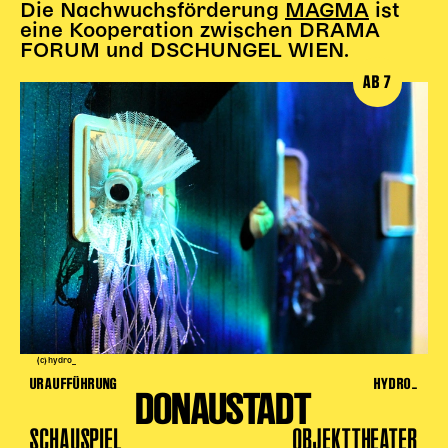
Die Nachwuchsförderung
MAGMA
ist
eine Kooperation zwischen DRAMA
Kinder Kunst
FORUM und DSCHUNGEL WIEN.
Workshops
AB 7
Abenteuernacht
Kinder-Redaktion
Junge Kunst
Next Generation
Angewandte + DSCHUNGEL WIEN
MAGMA 25/26
Dramaturgie + Stadt
Theaterwerkstätten
(c) hydro_
PÄDAGOGIK
URAUFFÜHRUNG
HYDRO_
DONAUSTADT
Kunst + Wissen
SCHAUSPIEL
OBJEKTTHEATER
Rund um den Vorstellungsbesuch