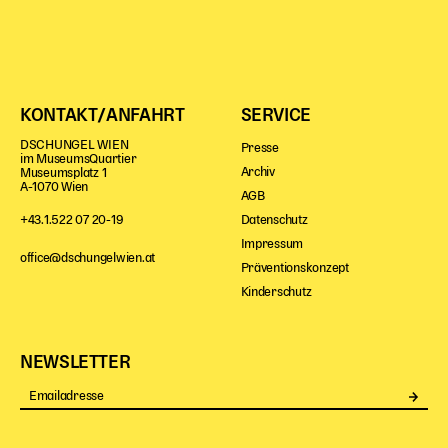
Kinder Kunst
Workshops
Abenteuernacht
KONTAKT/ANFAHRT
SERVICE
Kinder-Redaktion
DSCHUNGEL WIEN
Presse
im MuseumsQuartier
Junge Kunst
Archiv
Museumsplatz 1
Next Generation
A-1070 Wien
AGB
Angewandte + DSCHUNGEL WIEN
Datenschutz
+43.1.522 07 20-19
MAGMA 25/26
Impressum
office@dschungelwien.at
Präventionskonzept
Dramaturgie + Stadt
Kinderschutz
Theaterwerkstätten
NEWSLETTER
PÄDAGOGIK
Se
Kunst + Wissen
Rund um den Vorstellungsbesuch