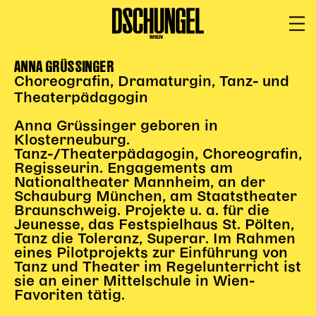
ANNA GRÜSSINGER
PROGRAMM
BARRIEREFREI
Choreografin, Dramaturgin, Tanz- und
Spielplan
Theaterpädagogin
Vorstellungen
Anna Grüssinger geboren in
Festivals
Klosterneuburg.
Tanz-/Theaterpädagogin, Choreografin,
Wild & Schön Festival
Regisseurin. Engagements am
Nationaltheater Mannheim, an der
Gastspiele
Schauburg München, am Staatstheater
Extras
Braunschweig. Projekte u. a. für die
Available for Touring
Jeunesse, das Festspielhaus St. Pölten,
Tanz die Toleranz, Superar. Im Rahmen
Archiv
eines Pilotprojekts zur Einführung von
Tanz und Theater im Regelunterricht ist
sie an einer Mittelschule in Wien-
MITSPIELEN
Favoriten tätig.
Macht Wahn Sinn