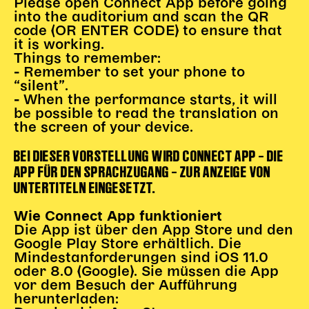
Please open Connect App before going
into the auditorium and scan the QR
Kinder Kunst
code (OR ENTER CODE) to ensure that
it is working.
Workshops
Things to remember:
Abenteuernacht
- Remember to set your phone to
Kinder-Redaktion
“silent”.
- When the performance starts, it will
Junge Kunst
be possible to read the translation on
the screen of your device.
Next Generation
Angewandte + DSCHUNGEL WIEN
BEI DIESER VORSTELLUNG WIRD CONNECT APP – DIE
MAGMA 25/26
APP FÜR DEN SPRACHZUGANG – ZUR ANZEIGE VON
UNTERTITELN EINGESETZT.
Dramaturgie + Stadt
Theaterwerkstätten
Wie Connect App funktioniert
Die App ist über den App Store und den
Google Play Store erhältlich. Die
Mindestanforderungen sind iOS 11.0
PÄDAGOGIK
oder 8.0 (Google). Sie müssen die App
vor dem Besuch der Aufführung
Kunst + Wissen
herunterladen:
Rund um den Vorstellungsbesuch