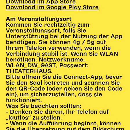
Download im App Store
Begleitmaterial
Download im Google Play Store
TheaterPaket
Am Veranstaltungsort
Partnerklasse + Partnerschule
Kommen Sie rechtzeitig zum
Schulabenteuernacht
Veranstaltungsort, falls Sie
Probenklasse
Unterstützung bei der Nutzung der App
benötigen. Sie können 4g / 5g auf
Theaterklasse
Ihrem Telefon verwenden, wenn die
Verbindung stabil ist. Wenn Sie WLAN
Vorstellungen für pädagogische Institutionen
benötigen: Netzwerkname:
WLAN_DW_GAST, Passwort:
Angebote für Pädagog*innen
THEATERHAUS.
PädagogikClub
Bitte öffnen Sie die Connect-App, bevor
Sommerfest
Sie den Saal betreten und scannen Sie
den QR-Code (oder geben Sie den Code
Open House
ein), um sicherzustellen, dass sie
funktioniert.
Newsletter für pädagogische Institutionen
Was Sie beachten sollten:
- Denken Sie daran, Ihr Telefon auf
„lautlos“ zu stellen.
DIGITALE BÜHNE
- Wenn die Aufführung beginnt, können
Sie die Übersetzung auf dem Bildschirm