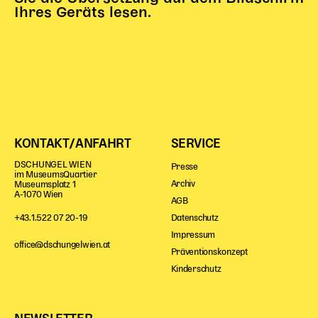
Gl!tch4
Ihres Geräts lesen.
Wem gehört die Bühne?
House of Hybrid Rebels
HAUS
Über Uns
Unser Blog
KONTAKT/ANFAHRT
SERVICE
Team
DSCHUNGEL WIEN
Presse
Künstler*innen 2025/26
im MuseumsQuartier
Archiv
Museumsplatz 1
Bühnen + Studios
A-1070 Wien
AGB
Leitlinien
Datenschutz
+43.1.522 07 20-19
Kulturpatenschaft
Impressum
Partner*innen
office@dschungelwien.at
Präventionskonzept
20 Jahre Dschungel Wien
Kinderschutz
SERVICE