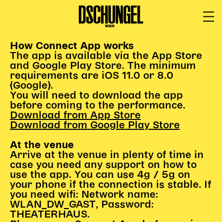
PROGRAMM
How Connect App works
BARRIEREFREI
The app is available via the App Store
Spielplan
and Google Play Store. The minimum
requirements are iOS 11.0 or 8.0
Vorstellungen
(Google).
You will need to download the app
Festivals
before coming to the performance.
Wild & Schön Festival
Download from App Store
Download from Google Play Store
Gastspiele
Extras
At the venue
Arrive at the venue in plenty of time in
Available for Touring
case you need any support on how to
Archiv
use the app. You can use 4g / 5g on
your phone if the connection is stable. If
you need wifi: Network name:
MITSPIELEN
WLAN_DW_GAST, Password:
THEATERHAUS.
Macht Wahn Sinn