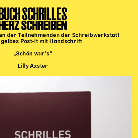
BUCH SCHRILLES
HERZ SCHREIBEN
xten der Teilnehmenden der Schreibwerkstatt
gelbes Post-it mit Handschrift
„Schön war’s“
Lilly Axster