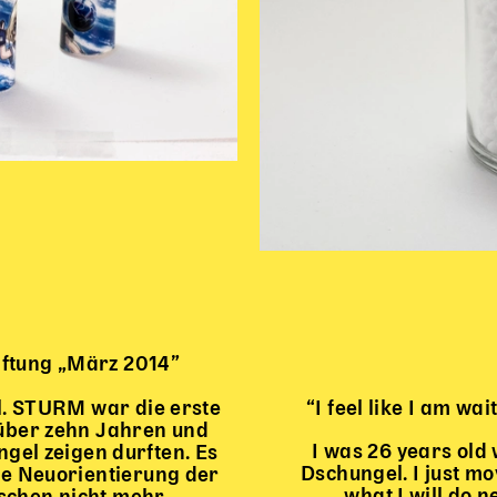
iftung „März 2014”
l. STURM war die erste
“I feel like I am wa
n über zehn Jahren und
I was 26 years old
gel zeigen durften. Es
Dschungel. I just m
ne Neuorientierung der
what I will do 