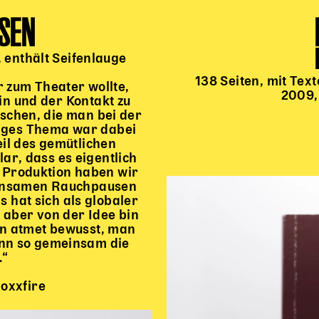
ASEN
, enthält Seifenlauge
138 Seiten, mit Te
 zum Theater wollte,
2009, 
n und der Kontakt zu
schen, die man bei der
tiges Thema war dabei
eil des gemütlichen
ar, dass es eigentlich
r Produktion haben wir
insamen Rauchpausen
hat sich als globaler
 aber von der Idee bin
an atmet bewusst, man
ann so gemeinsam die
.“
oxxfire