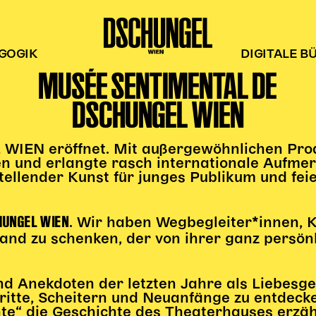
GOGIK
DIGITALE B
MUSÉE SENTIMENTAL DE
DSCHUNGEL WIEN
IEN eröffnet. Mit außergewöhnlichen Prod
n und erlangte rasch internationale Aufme
tellender Kunst für junges Publikum und fei
HUNGEL WIEN
. Wir haben Wegbegleiter*innen, 
and zu schenken, der von ihrer ganz per
nd Anekdoten der letzten Jahre als Liebesg
itte, Scheitern und Neuanfänge zu entdecken
te“ die Geschichte des Theaterhauses erzäh