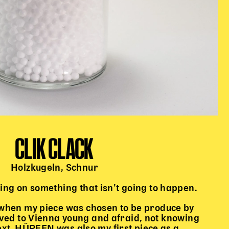
CLIK CLACK
Holzkugeln, Schnur
iting on something that isn’t going to happen.
 when my piece was chosen to be produce by
oved to Vienna young and afraid, not knowing
next. HÜPFEN was also my first piece as a