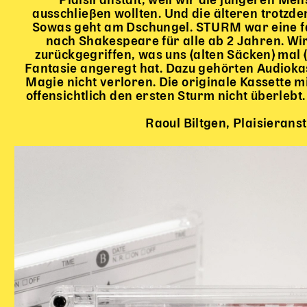
Plaisiranstalt, weil wir die jüngeren Me
ausschließen wollten. Und die älteren trotzd
Sowas geht am Dschungel. STURM war eine fa
nach Shakespeare für alle ab 2 Jahren. Wir
zurückgegriffen, was uns (alten Säcken) mal (
Fantasie angeregt hat. Dazu gehörten Audiokas
Magie nicht verloren. Die originale Kassette 
offensichtlich den ersten Sturm nicht überlebt.
Raoul Biltgen, Plaisieranst