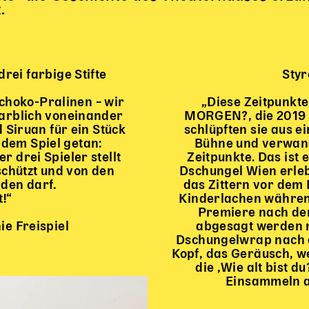
.
drei farbige Stifte
Styr
Schoko-Pralinen – wir
„Diese Zeitpunkt
 farblich voneinander
MORGEN?, die 2019 
 Siruan für ein Stück
schlüpften sie aus 
dem Spiel getan:
Bühne und verwand
er drei Spieler stellt
Zeitpunkte. Das ist 
schützt und von den
Dschungel Wien erlebt
den darf.
das Zittern vor dem
t!“
Kinderlachen währen
Premiere nach de
e Freispiel
abgesagt werden m
Dschungelwrap nach d
Kopf, das Geräusch, w
die ‚Wie alt bist 
Einsammeln al