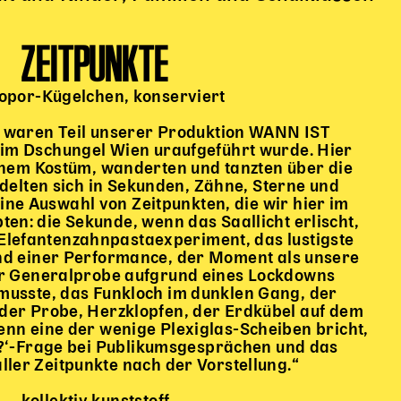
ZEITPUNKTE
opor-Kügelchen, konserviert
e waren Teil unserer Produktion WANN IST
im Dschungel Wien uraufgeführt wurde. Hier
einem Kostüm, wanderten und tanzten über die
elten sich in Sekunden, Zähne, Sterne und
eine Auswahl von Zeitpunkten, die wir hier im
en: die Sekunde, wenn das Saallicht erlischt,
 Elefantenzahnpastaexperiment, das lustigste
d einer Performance, der Moment als unsere
r Generalprobe aufgrund eines Lockdowns
usste, das Funkloch im dunklen Gang, der
er Probe, Herzklopfen, der Erdkübel auf dem
enn eine der wenige Plexiglas-Scheiben bricht,
du?‘-Frage bei Publikumsgesprächen und das
ler Zeitpunkte nach der Vorstellung.“