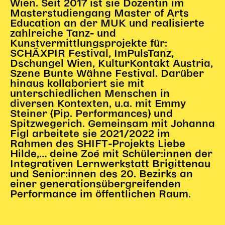
Wien. Seit 2017 ist sie Dozentin im
Begleitmaterial
Masterstudiengang Master of Arts
TheaterPaket
Education an der MUK und realisierte
zahlreiche Tanz- und
Partnerklasse + Partnerschule
Kunstvermittlungsprojekte für:
Schulabenteuernacht
SCHÄXPIR Festival, ImPulsTanz,
Probenklasse
Dschungel Wien, KulturKontakt Austria,
Szene Bunte Wähne Festival. Darüber
Theaterklasse
hinaus kollaboriert sie mit
unterschiedlichen Menschen in
Vorstellungen für pädagogische Institutionen
diversen Kontexten, u.a. mit Emmy
Steiner (Pip. Performances) und
Angebote für Pädagog*innen
Spitzwegerich. Gemeinsam mit Johanna
PädagogikClub
Figl arbeitete sie 2021/2022 im
Sommerfest
Rahmen des SHIFT-Projekts
Liebe
Hilde,… deine Zoé
mit Schüler:innen der
Open House
Integrativen Lernwerkstatt Brigittenau
und Senior:innen des 20. Bezirks an
Newsletter für pädagogische Institutionen
einer generationsübergreifenden
Performance im öffentlichen Raum.
DIGITALE BÜHNE