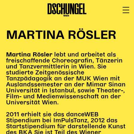
PROGRAMM
BARRIEREFREI
MARTINA RÖSLER
Spielplan
Vorstellungen
lebt und arbeitet als
Martina Rösler
Festivals
freischaffende Choreografin, Tänzerin
und Tanzvermittlerin in Wien. Sie
Wild & Schön Festival
studierte Zeitgenössische
Tanzpädagogik an der MUK Wien mit
Gastspiele
Auslandssemester an der Mimar Sinan
Extras
Universität in Istanbul, sowie Theater-,
Available for Touring
Film- und Medienwissenschaft an der
Universität Wien.
Archiv
2011 erhielt sie das danceWEB
Stipendium bei ImPulsTanz, 2012 das
MITSPIELEN
Startstipendium für darstellende Kunst
des BKA Sie ist Teil des Wiener
Macht Wahn Sinn