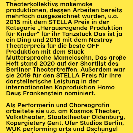
Theaterkollektivs makemake
produktionen, dessen Arbeiten bereits
Kinder Kunst
mehrfach ausgezeichnet wurden, u.a.
Workshops
2015 mit dem STELLA Preis in der
Kategorie „Herausragende Produktion
Abenteuernacht
für Kinder“ für ihr Tanzstück
Das ist ja
Kinder-Redaktion
ein Ding
und 2018 mit dem Nestroy
Theaterpreis für die beste OFF
Junge Kunst
Produktion mit dem Stück
Next Generation
Muttersprache Mameloschn
,
Das große
Heft
stand 2020 auf der Shortlist des
Angewandte + DSCHUNGEL WIEN
Berliner Theatertreffen. Außerdem war
MAGMA 25/26
sie 2019 für den STELLA Preis für ihre
darstellerische Leistung in der
Dramaturgie + Stadt
internationalen Koproduktion
Homo
Theaterwerkstätten
Deus Frankenstein
nominiert.
Als Performerin und Choreografin
arbeitete sie u.a. am Kosmos Theater,
PÄDAGOGIK
Volkstheater, Staatstheater Oldenburg,
Kunst + Wissen
Kopergietery Gent, Ufer Studios Berlin,
WUK performing arts und Dschungel
Rund um den Vorstellungsbesuch