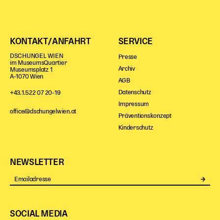
Gl!tch4
Wem gehört die Bühne?
House of Hybrid Rebels
KONTAKT/ANFAHRT
SERVICE
DSCHUNGEL WIEN
Presse
HAUS
im MuseumsQuartier
Archiv
Museumsplatz 1
A-1070 Wien
Über Uns
AGB
Unser Blog
Datenschutz
+43.1.522 07 20-19
Impressum
Team
office@dschungelwien.at
Präventionskonzept
Künstler*innen 2025/26
Kinderschutz
Bühnen + Studios
Leitlinien
Kulturpatenschaft
NEWSLETTER
Partner*innen
Se
20 Jahre Dschungel Wien
SOCIAL MEDIA
SERVICE