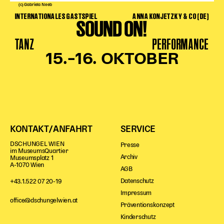
(c) Gabriela Neeb
Begleitmaterial
INTERNATIONALES GASTSPIEL
ANNA KONJETZKY & CO (DE)
SOUND ON!
TheaterPaket
Partnerklasse + Partnerschule
TANZ
PERFORMANCE
Schulabenteuernacht
15.–16. OKTOBER
Probenklasse
Theaterklasse
Vorstellungen für pädagogische Institutionen
Angebote für Pädagog*innen
PädagogikClub
KONTAKT/ANFAHRT
SERVICE
Sommerfest
DSCHUNGEL WIEN
Presse
im MuseumsQuartier
Open House
Archiv
Museumsplatz 1
A-1070 Wien
AGB
Newsletter für pädagogische Institutionen
Datenschutz
+43.1.522 07 20-19
Impressum
office@dschungelwien.at
Präventionskonzept
DIGITALE BÜHNE
Kinderschutz