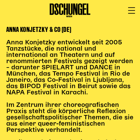
ANNA KONJETZKY & CO (DE)
PROGRAMM
BARRIEREFREI
Spielplan
Anna Konjetzky entwickelt seit 2005
Tanzstücke, die national und
Vorstellungen
international an Theatern und auf
renommierten Festivals gezeigt werden
Festivals
– darunter SPIELART und DANCE in
Wild & Schön Festival
München, das Tempo Festival in Rio de
Janeiro, das Co-Festival in Ljubljana,
Gastspiele
das BIPOD Festival in Beirut sowie das
Extras
NAPA Festival in Karachi.
Available for Touring
Im Zentrum ihrer choreografischen
Archiv
Praxis steht die körperliche Reflexion
gesellschaftspolitischer Themen, die sie
aus einer queer-feministischen
MITSPIELEN
Perspektive verhandelt.
Macht Wahn Sinn