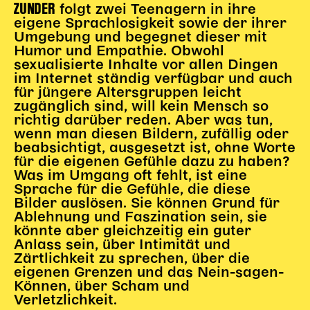
ZUNDER
folgt zwei Teenagern in ihre
Karten + Preise
eigene Sprachlosigkeit sowie der ihrer
Umgebung und begegnet dieser mit
Anfahrt
Humor und Empathie. Obwohl
Vermietung
sexualisierte Inhalte vor allen Dingen
Café
im Internet ständig verfügbar und auch
für jüngere Altersgruppen leicht
Newsletter
zugänglich sind, will kein Mensch so
richtig darüber reden. Aber was tun,
SPENDEN + FÖRDERN
wenn man diesen Bildern, zufällig oder
beabsichtigt, ausgesetzt ist, ohne Worte
Translate to English
für die eigenen Gefühle dazu zu haben?
Was im Umgang oft fehlt, ist eine
Suchbegriffe
SUCHE
Sprache für die Gefühle, die diese
Suchen
Bilder auslösen. Sie können Grund für
Ablehnung und Faszination sein, sie
könnte aber gleichzeitig ein guter
Anlass sein, über Intimität und
Zärtlichkeit zu sprechen, über die
eigenen Grenzen und das Nein-sagen-
Können, über Scham und
Verletzlichkeit.