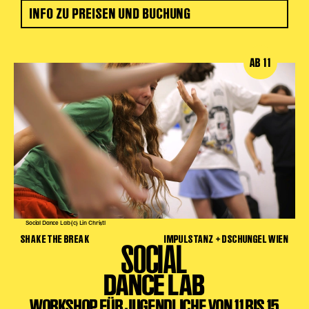
INFO ZU PREISEN UND BUCHUNG
AB 11
Social Dance Lab (c) Lin Christl
SHAKE THE BREAK
IMPULSTANZ + DSCHUNGEL WIEN
SOCIAL
DANCE LAB
WORKSHOP FÜR JUGENDLICHE VON 11 BIS 15