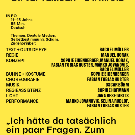
Begleitmaterial
TheaterPaket
INFO
11‒15 Jahre
Partnerklasse + Partnerschule
55 Min.
Deutsch
Schulabenteuernacht
Themen: Digitale Medien,
Probenklasse
Selbstbestimmung, Scham,
Zugehörigkeit
Theaterklasse
RACHEL MÜLLER
TEXT + OUTSIDE EYE
MANUEL HORAK
REGIE
Vorstellungen für pädagogische Institutionen
SOPHIE EIDENBERGER, MANUEL HORAK,
KONZEPT
FABIAN TOBIAS HUSTER, MARKO JOVANOVIC,
RACHEL MÜLLER
Angebote für Pädagog*innen
SOPHIE EIDENBERGER
BÜHNE + KOSTÜME
PädagogikClub
FABIAN TOBIAS HUSTER
CHOREOGRAFIE
OSCAR BÖHM
MUSIK
Sommerfest
SOPHIE HOFMANN
REGIEASSISTENZ
Open House
JANA RESETARITS
LICHT
MARKO JOVANOVIC, SELINA RUDLOF,
PERFORMANCE
FABIAN TOBIAS HUSTER
Newsletter für pädagogische Institutionen
„Ich hätte da tatsächlich
DIGITALE BÜHNE
ein paar Fragen. Zum