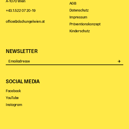
A-1070 Wien
AGB
Datenschutz
+43.1.522 07 20-19
Impressum
office@dschungelwien.at
Präventionskonzept
Kinderschutz
NEWSLETTER
Se
SOCIAL MEDIA
Facebook
YouTube
Instagram