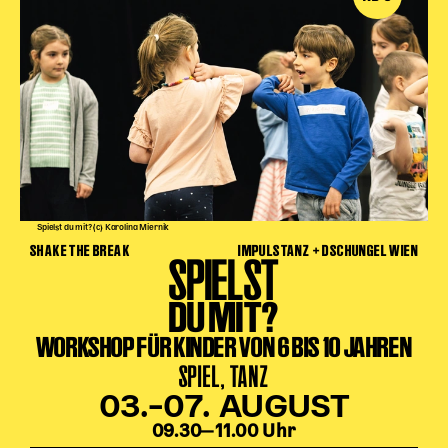
Spielst du mit? (c) Karolina Miernik
SHAKE THE BREAK
IMPULSTANZ + DSCHUNGEL WIEN
SPIELST
DU MIT?
WORKSHOP FÜR KINDER VON 6 BIS 10 JAHREN
SPIEL, TANZ
03.–07. AUGUST
09.30‒11.00 Uhr