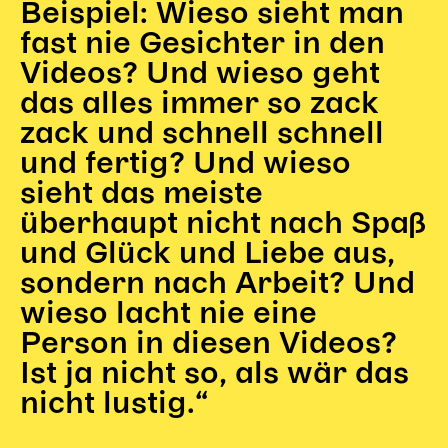
Gl!tch4
Beispiel: Wieso sieht man
Wem gehört die Bühne?
fast nie Gesichter in den
House of Hybrid Rebels
Videos? Und wieso geht
das alles immer so zack
HAUS
zack und schnell schnell
und fertig? Und wieso
Über Uns
sieht das meiste
Unser Blog
Team
überhaupt nicht nach Spaß
Künstler*innen 2025/26
und Glück und Liebe aus,
Bühnen + Studios
sondern nach Arbeit? Und
Leitlinien
wieso lacht nie eine
Kulturpatenschaft
Person in diesen Videos?
Partner*innen
Ist ja nicht so, als wär das
20 Jahre Dschungel Wien
nicht lustig.“
SERVICE