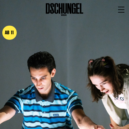
PROGRAMM
BARRIEREFREI
AB 11
Spielplan
Vorstellungen
Festivals
Wild & Schön Festival
Gastspiele
Extras
Available for Touring
Archiv
MITSPIELEN
Macht Wahn Sinn