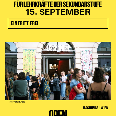
FÜR LEHRKRÄFTE DER SEKUNDARSTUFE
15. SEPTEMBER
EINTRITT FREI
(c) Franzi Kreis
DSCHUNGEL WIEN
OPEN