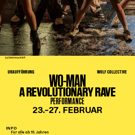
Kinder Kunst
Workshops
Abenteuernacht
Kinder-Redaktion
Junge Kunst
Next Generation
(c) Dammes Kieft
Angewandte + DSCHUNGEL WIEN
URAUFFÜHRUNG
WOLF COLLECTIVE
MAGMA 25/26
WO-MAN
Dramaturgie + Stadt
A REVOLUTIONARY RAVE
Theaterwerkstätten
PERFORMANCE
23.–27. FEBRUAR
PÄDAGOGIK
Kunst + Wissen
INFO
Rund um den Vorstellungsbesuch
Für alle ab 15 Jahren