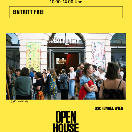
10.00–14.00 Uhr
EINTRITT FREI
(c) Franzi Kreis
DSCHUNGEL WIEN
OPEN
HOUSE