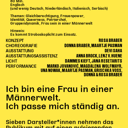
80 Min.
Begleitmaterial
Englisch
(und wenig Deutsch, Niederländisch, Italienisch, Serbisch)
TheaterPaket
Themen: Gleichberechtigung, Frauenpower,
Partnerklasse + Partnerschule
Identität, Queerness, Patriarchat,
Gruppendynamik, Frau sein in einer Männerwelt
Schulabenteuernacht
Hinweis:
Probenklasse
Es kommt Stroboskoplicht zum Einsatz.
ROSA BRABER
KONZEPT
Theaterklasse
DONNA BRABER, MAARTJE PASMAN
CHOREOGRAFIE
DEVI SAHA
AUSSTATTUNG
Vorstellungen für pädagogische Institutionen
ANNA BROCK, LENZ V. HUENE
AUSSTATTUNGSASSISTENZ
DAMMES KIEFT, JANA RESETARITS
LICHT
MARKO JOVANOVIĆ, MAGDALENA WOLFMAYR,
Angebote für Pädagog*innen
PERFORMANCE
UNA NOWAK, MAARTJE PASMAN, GRISCHKA VOSS,
PädagogikClub
DONNA & ROSA BRABER
Sommerfest
Ich bin eine Frau in einer
Open House
Männerwelt.
Newsletter für pädagogische Institutionen
Ich passe mich ständig an.
DIGITALE BÜHNE
Sieben Darsteller*innen nehmen das