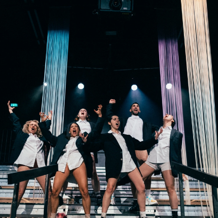
Karten + Preise
Anfahrt
Vermietung
Café
Newsletter
SPENDEN + FÖRDERN
Translate to English
Suchbegriffe
SUCHE
Suchen