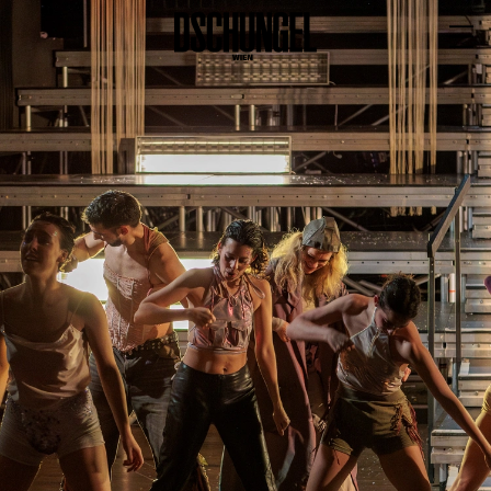
PROGRAMM
BARRIEREFREI
Spielplan
Vorstellungen
Festivals
Wild & Schön Festival
Gastspiele
Extras
Available for Touring
Archiv
MITSPIELEN
Macht Wahn Sinn