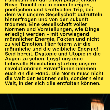
Publikum mit auf einen pulsierenden
Gl!tch4
Rave. Taucht ein in einen feurigen,
Wem gehört die Bühne?
poetischen und kraftvollen Trip, bei
dem wir unsere Gesellschaft aufrütteln,
House of Hybrid Rebels
hinterfragen und von der Zukunft
träumen. Eine Gesellschaft voller
Normen und Vorstellungen, wie Dinge
HAUS
erledigt werden – mit vorwiegend
männlicher Energie, Fakten und nicht
Über Uns
zu viel Emotion. Hier feiern wir die
Unser Blog
männliche und die weibliche Energie!
Team
Seid bereit, Dystopie und Utopie in die
Augen zu sehen. Lasst uns eine
Künstler*innen 2025/26
liebevolle Revolution starten; unsere
Bühnen + Studios
revolutionären Raver*innen nehmen
Leitlinien
euch an die Hand. Die Norm muss nicht
die Welt der Männer sein, sondern eine
Kulturpatenschaft
Welt, in der sich alle entfalten können.
Partner*innen
20 Jahre Dschungel Wien
SERVICE