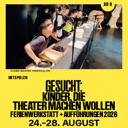
AB 9
KINDER MACHEN THEATER (c) DW
MITSPIELEN
GESUCHT:
KINDER, DIE
THEATER MACHEN WOLLEN
FERIENWERKSTATT + AUFFÜHRUNGEN 2026
24.–28. AUGUST