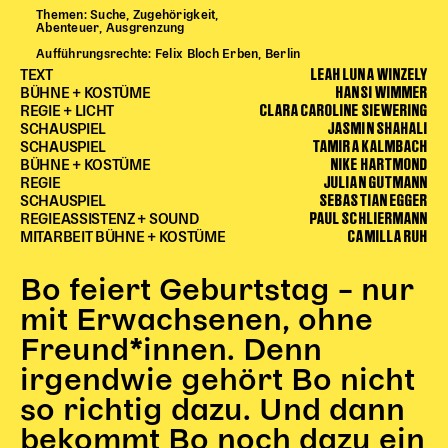
Themen: Suche, Zugehörigkeit,
Begleitmaterial
Abenteuer, Ausgrenzung
TheaterPaket
Aufführungsrechte: Felix Bloch Erben, Berlin
Partnerklasse + Partnerschule
LEAH LUNA WINZELY
TEXT
HANSI WIMMER
BÜHNE + KOSTÜME
Schulabenteuernacht
CLARA CAROLINE SIEWERING
REGIE + LICHT
Probenklasse
JASMIN SHAHALI
SCHAUSPIEL
TAMIRA KALMBACH
Theaterklasse
SCHAUSPIEL
NIKE HARTMOND
BÜHNE + KOSTÜME
JULIAN GUTMANN
REGIE
Vorstellungen für pädagogische Institutionen
SEBASTIAN EGGER
SCHAUSPIEL
PAUL SCHLIERMANN
REGIEASSISTENZ + SOUND
Angebote für Pädagog*innen
CAMILLA RUH
MITARBEIT BÜHNE + KOSTÜME
PädagogikClub
Sommerfest
Bo feiert Geburtstag – nur
Open House
mit Erwachsenen, ohne
Freund*innen. Denn
Newsletter für pädagogische Institutionen
irgendwie gehört Bo nicht
so richtig dazu. Und dann
DIGITALE BÜHNE
bekommt Bo noch dazu ein