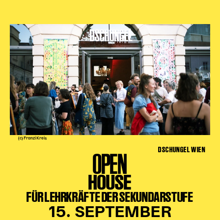
(c) Franzi Kreis
DSCHUNGEL WIEN
OPEN
HOUSE
FÜR LEHRKRÄFTE DER SEKUNDARSTUFE
15. SEPTEMBER