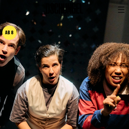
PROGRAMM
BARRIEREFREI
AB 8
Spielplan
Vorstellungen
Festivals
Wild & Schön Festival
Gastspiele
Extras
Available for Touring
Archiv
MITSPIELEN
Macht Wahn Sinn