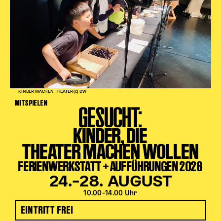
KINDER MACHEN THEATER (c) DW
MITSPIELEN
GESUCHT:
KINDER, DIE
THEATER MACHEN WOLLEN
FERIENWERKSTATT + AUFFÜHRUNGEN 2026
24.–28. AUGUST
10.00–14.00 Uhr
EINTRITT FREI