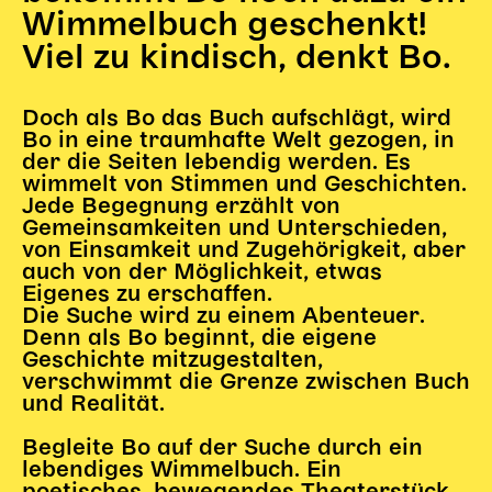
Gl!tch4
Wimmelbuch geschenkt!
Wem gehört die Bühne?
Viel zu kindisch, denkt Bo.
House of Hybrid Rebels
Doch als Bo das Buch aufschlägt, wird
Bo in eine traumhafte Welt gezogen, in
HAUS
der die Seiten lebendig werden. Es
Über Uns
wimmelt von Stimmen und Geschichten.
Jede Begegnung erzählt von
Unser Blog
Gemeinsamkeiten und Unterschieden,
Team
von Einsamkeit und Zugehörigkeit, aber
Künstler*innen 2025/26
auch von der Möglichkeit, etwas
Eigenes zu erschaffen.
Bühnen + Studios
Die Suche wird zu einem Abenteuer.
Leitlinien
Denn als Bo beginnt, die eigene
Kulturpatenschaft
Geschichte mitzugestalten,
verschwimmt die Grenze zwischen Buch
Partner*innen
und Realität.
20 Jahre Dschungel Wien
Begleite Bo auf der Suche durch ein
lebendiges Wimmelbuch. Ein
SERVICE