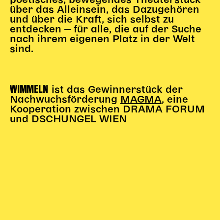
poetisches, bewegendes Theaterstück
über das Alleinsein, das Dazugehören
Karten + Preise
und über die Kraft, sich selbst zu
Anfahrt
entdecken ‒ für alle, die auf der Suche
nach ihrem eigenen Platz in der Welt
Vermietung
sind.
Café
Newsletter
WIMMELN
SPENDEN + FÖRDERN
ist das Gewinnerstück der
Nachwuchsförderung
MAGMA
, eine
Kooperation zwischen DRAMA FORUM
Translate to English
und DSCHUNGEL WIEN
Suchbegriffe
SUCHE
Suchen