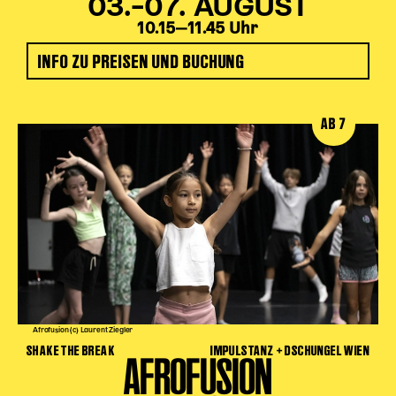
03.–07. AUGUST
10.15‒11.45 Uhr
INFO ZU PREISEN UND BUCHUNG
AB 7
Afrofusion (c) Laurent Ziegler
SHAKE THE BREAK
IMPULSTANZ + DSCHUNGEL WIEN
AFROFUSION