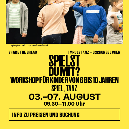
Spielst du mit? (c) Karolina Miernik
SHAKE THE BREAK
IMPULSTANZ + DSCHUNGEL WIEN
SPIELST
DU MIT?
WORKSHOP FÜR KINDER VON 6 BIS 10 JAHREN
SPIEL, TANZ
03.–07. AUGUST
09.30‒11.00 Uhr
INFO ZU PREISEN UND BUCHUNG