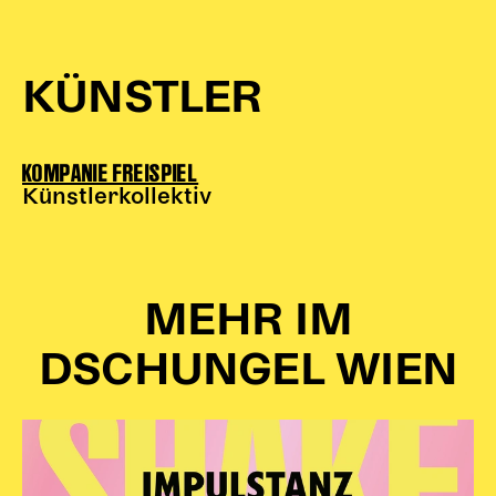
Karten + Preise
Anfahrt
KÜNSTLER
Vermietung
Café
Newsletter
KOMPANIE FREISPIEL
Künstlerkollektiv
SPENDEN + FÖRDERN
Translate to English
Suchbegriffe
SUCHE
MEHR IM
Suchen
DSCHUNGEL WIEN