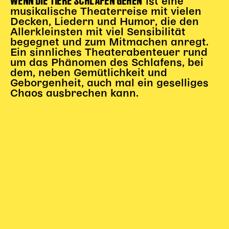
WENN DIE TIERE SCHLAFEN GEHEN
ist eine
Gl!tch4
musikalische Theaterreise mit vielen
Wem gehört die Bühne?
Decken, Liedern und Humor, die den
House of Hybrid Rebels
Allerkleinsten mit viel Sensibilität
begegnet und zum Mitmachen anregt.
Ein sinnliches Theaterabenteuer rund
um das Phänomen des Schlafens, bei
HAUS
dem, neben Gemütlichkeit und
Geborgenheit, auch mal ein geselliges
Über Uns
Chaos ausbrechen kann.
Unser Blog
Team
Künstler*innen 2025/26
Bühnen + Studios
Leitlinien
Kulturpatenschaft
Partner*innen
20 Jahre Dschungel Wien
SERVICE