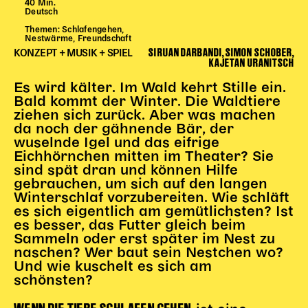
40 Min.
Begleitmaterial
Deutsch
TheaterPaket
Themen: Schlafengehen,
Nestwärme, Freundschaft
Partnerklasse + Partnerschule
SIRUAN DARBANDI, SIMON SCHOBER,
KONZEPT + MUSIK + SPIEL
KAJETAN URANITSCH
Schulabenteuernacht
Probenklasse
Es wird kälter. Im Wald kehrt Stille ein.
Bald kommt der Winter. Die Waldtiere
Theaterklasse
ziehen sich zurück. Aber was machen
da noch der gähnende Bär, der
Vorstellungen für pädagogische Institutionen
wuselnde Igel und das eifrige
Eichhörnchen mitten im Theater? Sie
Angebote für Pädagog*innen
sind spät dran und können Hilfe
PädagogikClub
gebrauchen, um sich auf den langen
Sommerfest
Winterschlaf vorzubereiten. Wie schläft
es sich eigentlich am gemütlichsten? Ist
Open House
es besser, das Futter gleich beim
Sammeln oder erst später im Nest zu
Newsletter für pädagogische Institutionen
naschen? Wer baut sein Nestchen wo?
Und wie kuschelt es sich am
schönsten?
DIGITALE BÜHNE