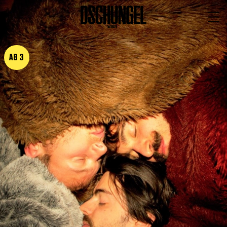
PROGRAMM
BARRIEREFREI
AB 3
Spielplan
Vorstellungen
Festivals
Wild & Schön Festival
Gastspiele
Extras
Available for Touring
Archiv
MITSPIELEN
Macht Wahn Sinn