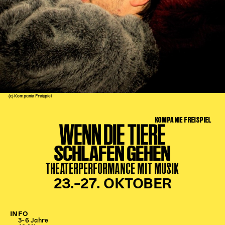
Kinder Kunst
Workshops
Abenteuernacht
Kinder-Redaktion
Junge Kunst
Next Generation
(c) Kompanie Freispiel
Angewandte + DSCHUNGEL WIEN
KOMPANIE FREISPIEL
MAGMA 25/26
WENN DIE TIERE
Dramaturgie + Stadt
SCHLAFEN GEHEN
Theaterwerkstätten
THEATERPERFORMANCE MIT MUSIK
23.–27. OKTOBER
PÄDAGOGIK
Kunst + Wissen
INFO
Rund um den Vorstellungsbesuch
3–6 Jahre