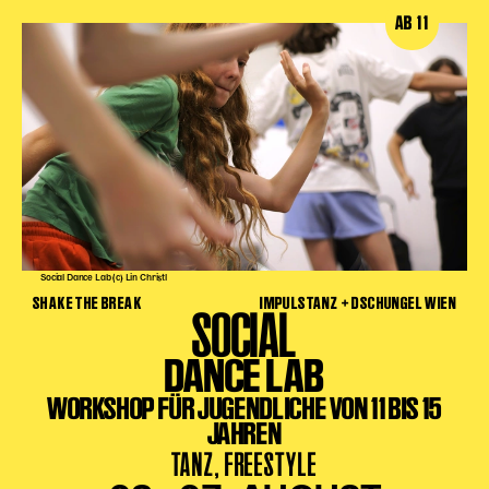
AB 11
Social Dance Lab (c) Lin Christl
SHAKE THE BREAK
IMPULSTANZ + DSCHUNGEL WIEN
SOCIAL
DANCE LAB
WORKSHOP FÜR JUGENDLICHE VON 11 BIS 15
JAHREN
TANZ, FREESTYLE