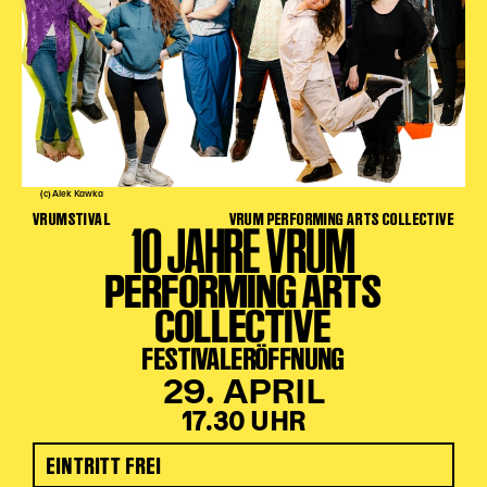
(c) Alek Kawka
VRUMSTIVAL
VRUM PERFORMING ARTS COLLECTIVE
10 JAHRE VRUM
PERFORMING ARTS
COLLECTIVE
FESTIVALERÖFFNUNG
29. APRIL
17.30 UHR
EINTRITT FREI