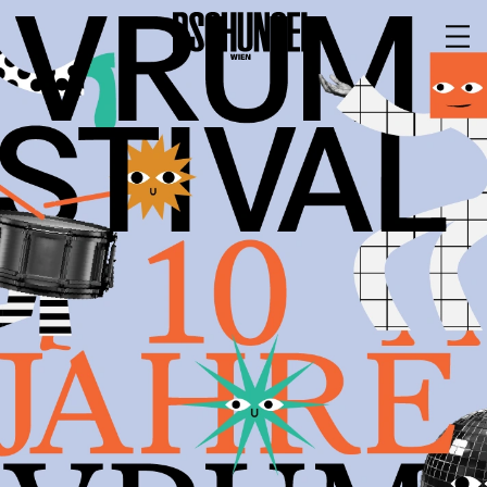
PROGRAMM
BARRIEREFREI
Spielplan
Vorstellungen
Festivals
Wild & Schön Festival
Gastspiele
Extras
Available for Touring
Archiv
MITSPIELEN
Macht Wahn Sinn