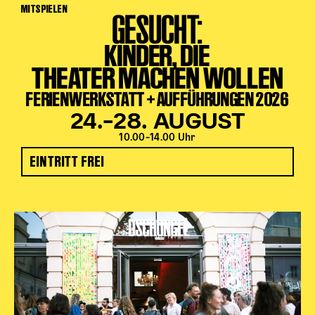
MITSPIELEN
GESUCHT:
KINDER, DIE
THEATER MACHEN WOLLEN
FERIENWERKSTATT + AUFFÜHRUNGEN 2026
24.–28. AUGUST
10.00–14.00 Uhr
EINTRITT FREI