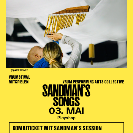
(c) Alek Kawka
VRUMSTIVAL
MITSPIELEN
VRUM PERFORMING ARTS COLLECTIVE
SANDMAN’S
SONGS
03. MAI
Playshop
KOMBITICKET MIT SANDMAN'S SESSION