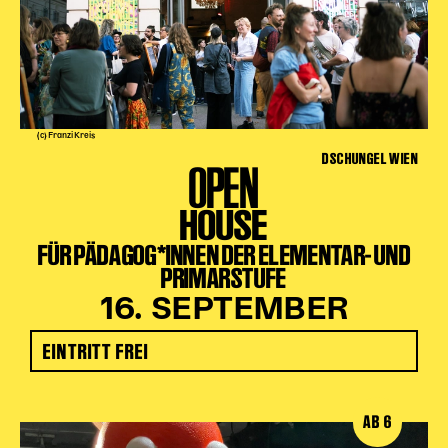
(c) Franzi Kreis
DSCHUNGEL WIEN
OPEN
HOUSE
FÜR PÄDAGOG*INNEN DER ELEMENTAR- UND
PRIMARSTUFE
16. SEPTEMBER
EINTRITT FREI
AB 6