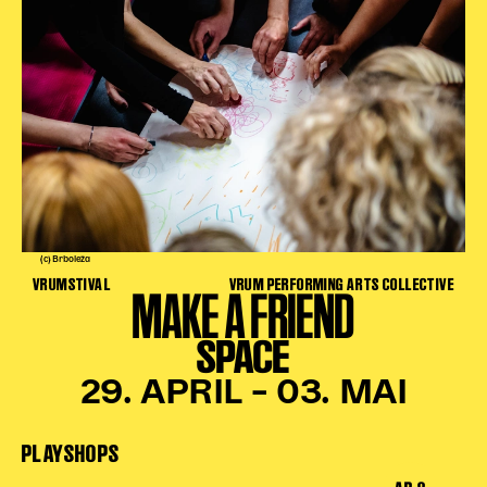
(c) Brboleža
VRUMSTIVAL
VRUM PERFORMING ARTS COLLECTIVE
MAKE A FRIEND
SPACE
29. APRIL – 03. MAI
PLAYSHOPS