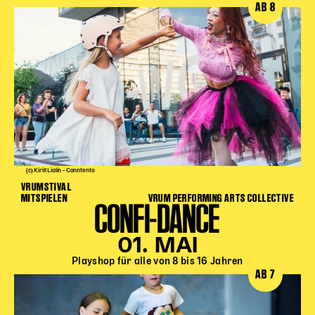
AB 8
(c) Kirill Lialin - Conntento
VRUMSTIVAL
MITSPIELEN
VRUM PERFORMING ARTS COLLECTIVE
CONFI-DANCE
01. MAI
Playshop für alle von 8 bis 16 Jahren
AB 7