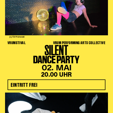
(c) Till Frühwald
VRUMSTIVAL
VRUM PERFORMING ARTS COLLECTIVE
SILENT
DANCE PARTY
02. MAI
20.00 UHR
EINTRITT FREI