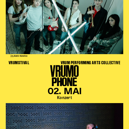
(c) Alek Kawka
VRUMSTIVAL
VRUM PERFORMING ARTS COLLECTIVE
VRUMO
PHONE
02. MAI
Konzert