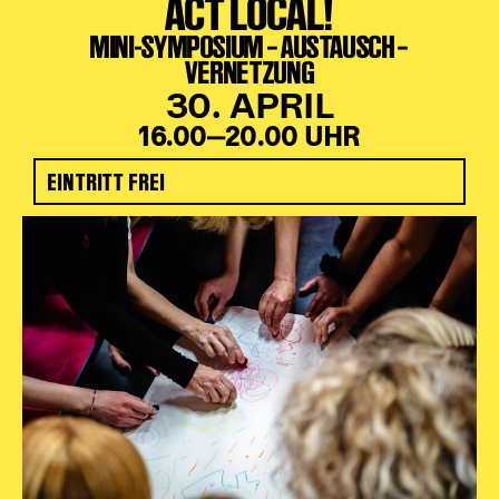
ACT LOCAL!
MINI-SYMPOSIUM ‒ AUSTAUSCH ‒
VERNETZUNG
30. APRIL
16.00‒20.00 UHR
EINTRITT FREI