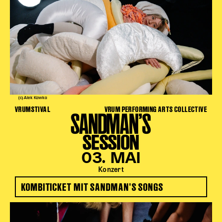
(c) Alek Kawka
VRUMSTIVAL
VRUM PERFORMING ARTS COLLECTIVE
SANDMAN’S
SESSION
03. MAI
Konzert
KOMBITICKET MIT SANDMAN'S SONGS