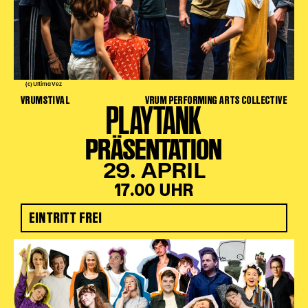
(c) Ultima Vez
VRUMSTIVAL
VRUM PERFORMING ARTS COLLECTIVE
PLAYTANK
PRÄSENTATION
29. APRIL
17.00 UHR
EINTRITT FREI