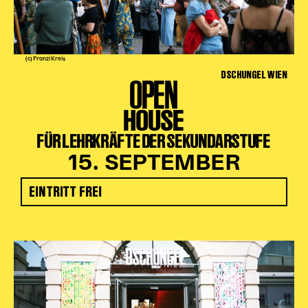
(c) Franzi Kreis
DSCHUNGEL WIEN
OPEN
HOUSE
FÜR LEHRKRÄFTE DER SEKUNDARSTUFE
15. SEPTEMBER
EINTRITT FREI