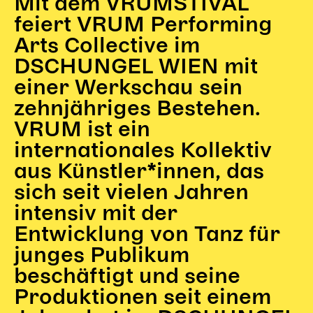
Mit dem VRUMSTIVAL
Begleitmaterial
feiert VRUM Performing
TheaterPaket
Arts Collective im
Partnerklasse + Partnerschule
DSCHUNGEL WIEN mit
Schulabenteuernacht
einer Werkschau sein
Probenklasse
Theaterklasse
zehnjähriges Bestehen.
VRUM ist ein
Vorstellungen für pädagogische Institutionen
internationales Kollektiv
Angebote für Pädagog*innen
aus Künstler*innen, das
PädagogikClub
sich seit vielen Jahren
Sommerfest
intensiv mit der
Open House
Entwicklung von Tanz für
Newsletter für pädagogische Institutionen
junges Publikum
beschäftigt und seine
DIGITALE BÜHNE
Produktionen seit einem