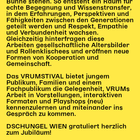
Bühne stehen. So entsteht ein Raum für
echte Begegnung und Wissenstransfer,
Karten + Preise
in dem Erfahrungen, Perspektiven und
Anfahrt
Fähigkeiten zwischen den Generationen
Vermietung
geteilt werden und Respekt, Empathie
und Verbundenheit wachsen.
Café
Gleichzeitig hinterfragen diese
Newsletter
Arbeiten gesellschaftliche Altersbilder
und Rollenklischees und eröffnen neue
SPENDEN + FÖRDERN
Formen von Kooperation und
Gemeinschaft.
Translate to English
Das VRUMSTIVAL bietet jungem
Suchbegriffe
SUCHE
Publikum, Familien und einem
Suchen
Fachpublikum die Gelegenheit, VRUMs
Arbeit in Vorstellungen, interaktiven
Formaten und Playshops (neu)
kennenzulernen und miteinander ins
Gespräch zu kommen.
DSCHUNGEL WIEN gratuliert herzlich
zum Jubiläum!