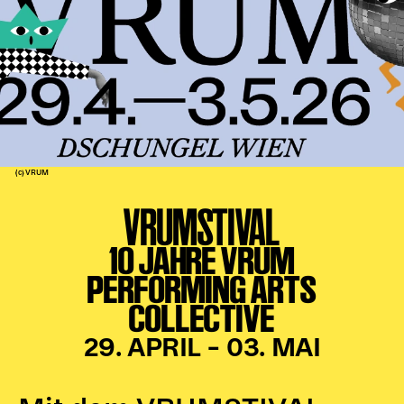
Kinder Kunst
Workshops
Abenteuernacht
Kinder-Redaktion
Junge Kunst
Next Generation
(c) VRUM
Angewandte + DSCHUNGEL WIEN
VRUMSTIVAL
MAGMA 25/26
10 JAHRE VRUM
Dramaturgie + Stadt
PERFORMING ARTS
Theaterwerkstätten
COLLECTIVE
PÄDAGOGIK
29. APRIL – 03. MAI
Kunst + Wissen
Rund um den Vorstellungsbesuch