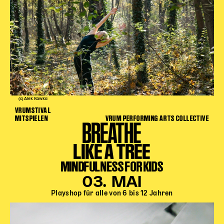
(c) Alek Kawka
VRUMSTIVAL
MITSPIELEN
VRUM PERFORMING ARTS COLLECTIVE
BREATHE
LIKE A TREE
MINDFULNESS FOR KIDS
03. MAI
Playshop für alle von 6 bis 12 Jahren