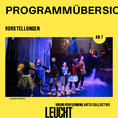
PROGRAMMÜBERSI
VORSTELLUNGEN
AB 7
(c) Alek Kawka
VRUM PERFORMING ARTS COLLECTIVE
LEUCHT