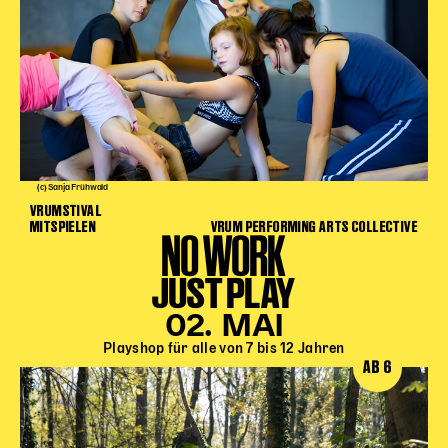
(c) Sanja Frühwald
VRUMSTIVAL
MITSPIELEN
VRUM PERFORMING ARTS COLLECTIVE
NO WORK
JUST PLAY
02. MAI
Playshop für alle von 7 bis 12 Jahren
AB 6