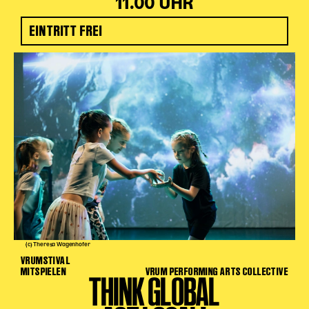
11.00 UHR
EINTRITT FREI
(c) Theresa Wagenhofer
VRUMSTIVAL
MITSPIELEN
VRUM PERFORMING ARTS COLLECTIVE
THINK GLOBAL