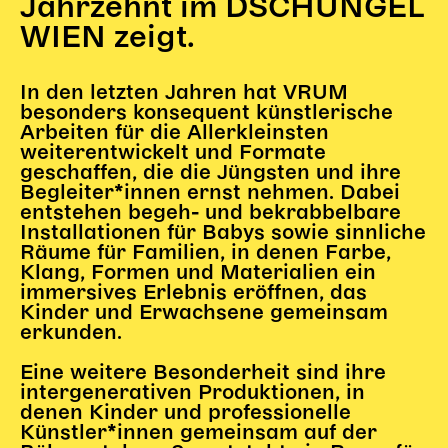
Jahrzehnt im DSCHUNGEL
Gl!tch4
WIEN zeigt.
Wem gehört die Bühne?
House of Hybrid Rebels
In den letzten Jahren hat VRUM
besonders konsequent künstlerische
HAUS
Arbeiten für die Allerkleinsten
weiterentwickelt und Formate
Über Uns
geschaffen, die die Jüngsten und ihre
Unser Blog
Begleiter*innen ernst nehmen. Dabei
entstehen begeh- und bekrabbelbare
Team
Installationen für Babys sowie sinnliche
Künstler*innen 2025/26
Räume für Familien, in denen Farbe,
Bühnen + Studios
Klang, Formen und Materialien ein
immersives Erlebnis eröffnen, das
Leitlinien
Kinder und Erwachsene gemeinsam
Kulturpatenschaft
erkunden.
Partner*innen
Eine weitere Besonderheit sind ihre
20 Jahre Dschungel Wien
intergenerativen Produktionen, in
denen Kinder und professionelle
Künstler*innen gemeinsam auf der
SERVICE