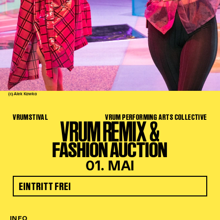
Kinder Kunst
Workshops
Abenteuernacht
Kinder-Redaktion
Junge Kunst
Next Generation
(c) Alek Kawka
Angewandte + DSCHUNGEL WIEN
VRUMSTIVAL
VRUM PERFORMING ARTS COLLECTIVE
MAGMA 25/26
VRUM REMIX &
Dramaturgie + Stadt
FASHION AUCTION
Theaterwerkstätten
01. MAI
EINTRITT FREI
PÄDAGOGIK
Kunst + Wissen
Rund um den Vorstellungsbesuch
INFO