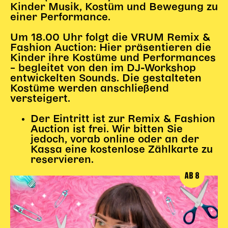
Kinder Musik, Kostüm und Bewegung zu
Karten + Preise
einer Performance.
Anfahrt
Um 18.00 Uhr folgt die VRUM Remix &
Vermietung
Fashion Auction: Hier präsentieren die
Café
Kinder ihre Kostüme und Performances
– begleitet von den im DJ-Workshop
Newsletter
entwickelten Sounds. Die gestalteten
Kostüme werden anschließend
SPENDEN + FÖRDERN
versteigert.
Translate to English
Der Eintritt ist zur Remix & Fashion
Auction ist frei. Wir bitten Sie
Suchbegriffe
SUCHE
jedoch, vorab online oder an der
Suchen
Kassa eine kostenlose Zählkarte zu
reservieren.
AB 8