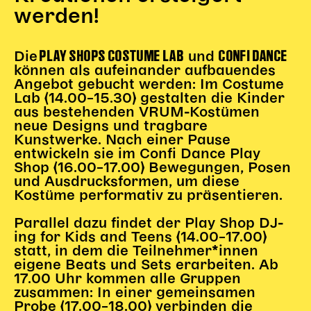
Gl!tch4
werden!
Wem gehört die Bühne?
House of Hybrid Rebels
PLAY SHOPS COSTUME LAB
CONFI DANCE
Die
und
können als aufeinander aufbauendes
Angebot gebucht werden: Im Costume
HAUS
Lab (14.00–15.30) gestalten die Kinder
aus bestehenden VRUM-Kostümen
Über Uns
neue Designs und tragbare
Unser Blog
Kunstwerke. Nach einer Pause
Team
entwickeln sie im Confi Dance Play
Shop (16.00–17.00) Bewegungen, Posen
Künstler*innen 2025/26
und Ausdrucksformen, um diese
Bühnen + Studios
Kostüme performativ zu präsentieren.
Leitlinien
Parallel dazu findet der Play Shop DJ-
Kulturpatenschaft
ing for Kids and Teens (14.00–17.00)
Partner*innen
statt, in dem die Teilnehmer*innen
20 Jahre Dschungel Wien
eigene Beats und Sets erarbeiten. Ab
17.00 Uhr kommen alle Gruppen
zusammen: In einer gemeinsamen
SERVICE
Probe (17.00–18.00) verbinden die