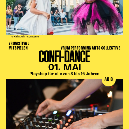
(c) Kirill Lialin - Conntento
VRUMSTIVAL
MITSPIELEN
VRUM PERFORMING ARTS COLLECTIVE
CONFI-DANCE
01. MAI
Playshop für alle von 8 bis 16 Jahren
AB 8