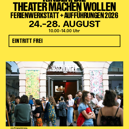
THEATER MACHEN WOLLEN
FERIENWERKSTATT + AUFFÜHRUNGEN 2026
24.–28. AUGUST
10.00–14.00 Uhr
EINTRITT FREI
(c) Franzi Kreis