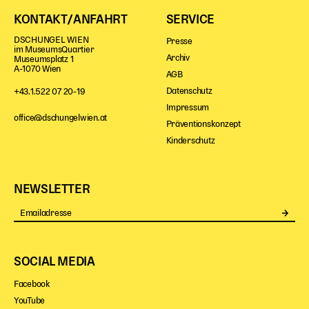
KONTAKT/ANFAHRT
SERVICE
DSCHUNGEL WIEN
Presse
im MuseumsQuartier
Archiv
Museumsplatz 1
A-1070 Wien
AGB
Datenschutz
+43.1.522 07 20-19
Impressum
office@dschungelwien.at
Präventionskonzept
Kinderschutz
NEWSLETTER
Se
SOCIAL MEDIA
Facebook
YouTube