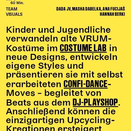
60 Min.
Begleitmaterial
DADA JV, MASHA DABELKA, ANA FUCIJAŠ
TEAM
TheaterPaket
HANNAH BERKI
VISUALS
Partnerklasse + Partnerschule
Schulabenteuernacht
Kinder und Jugendliche
Probenklasse
verwandeln alte VRUM-
Theaterklasse
COSTUME LAB
Kostüme im
in
Vorstellungen für pädagogische Institutionen
neue Designs, entwickeln
eigene Styles und
Angebote für Pädagog*innen
präsentieren sie mit selbst
PädagogikClub
CONFI-DANCE
erarbeiteten
-
Sommerfest
Open House
Moves – begleitet von
DJ-PLAYSHOP
Beats aus dem
.
Newsletter für pädagogische Institutionen
Anschließend können die
einzigartigen Upcycling-
DIGITALE BÜHNE
Kreationen ersteigert