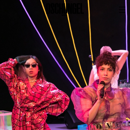
PROGRAMM
BARRIEREFREI
Spielplan
Vorstellungen
Festivals
Wild & Schön Festival
Gastspiele
Extras
Available for Touring
Archiv
MITSPIELEN
Macht Wahn Sinn