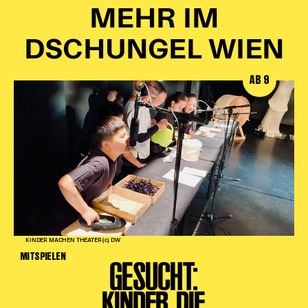
MEHR IM
DSCHUNGEL WIEN
AB 9
KINDER MACHEN THEATER (c) DW
MITSPIELEN
GESUCHT:
KINDER, DIE