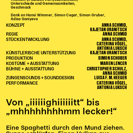
Unterschiede und Gemeinsamkeiten,
Begleitmaterial
Geschmack
TheaterPaket
Dank an Hansi Wimmer, Simon Cegar, Simon Gruber,
Adisa Ganiyeva
Partnerklasse + Partnerschule
ANNA SCHMID,
KONZEPT
Schulabenteuernacht
KAJETAN URANITSCH
ANNA SCHMID
REGIE
Probenklasse
ANNA SCHMID,
STÜCKENTWICKLUNG
CATERINA VÖGEL,
Theaterklasse
ANTONIA LUKSCH
KAJETAN URANITSCH
KÜNSTLERISCHE UNTERSTÜTZUNG
Vorstellungen für pädagogische Institutionen
SIMON SCHOBER
PRODUKTION
MAREN LENCER
KOSTÜME + AUSSTATTUNG
CHRISTOPHER SCHULZ,
Angebote für Pädagog*innen
BÜHNE + AUSSTATTUNG
ANNA SCHMID
PädagogikClub
LUISA F. M. HEEGER
ZUNGENSOUNDS + SOUNDDESIGN
CATERINA VÖGEL,
PERFORMANCE
Sommerfest
ANTONIA LUKSCH
Open House
Von „iiiiiighiiiiiitt“ bis
Newsletter für pädagogische Institutionen
„mhhhhhhhhmm lecker!“
DIGITALE BÜHNE
Eine Spaghetti durch den Mund ziehen.