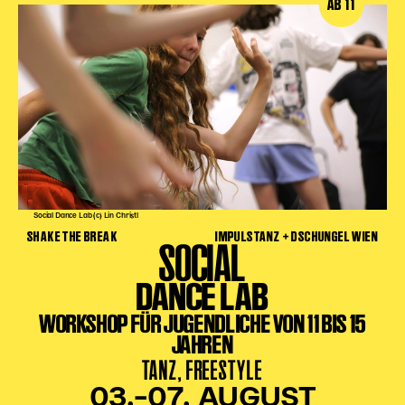
AB 11
Social Dance Lab (c) Lin Christl
SHAKE THE BREAK
IMPULSTANZ + DSCHUNGEL WIEN
SOCIAL
DANCE LAB
WORKSHOP FÜR JUGENDLICHE VON 11 BIS 15
JAHREN
TANZ, FREESTYLE
03.–07. AUGUST