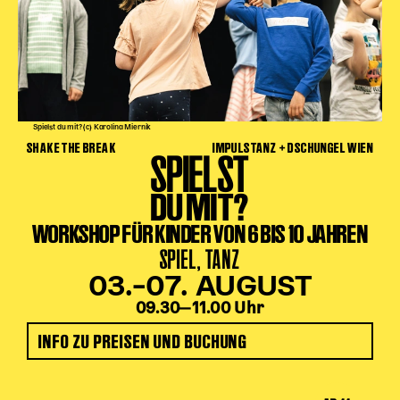
Spielst du mit? (c) Karolina Miernik
SHAKE THE BREAK
IMPULSTANZ + DSCHUNGEL WIEN
SPIELST
DU MIT?
WORKSHOP FÜR KINDER VON 6 BIS 10 JAHREN
SPIEL, TANZ
03.–07. AUGUST
09.30‒11.00 Uhr
INFO ZU PREISEN UND BUCHUNG