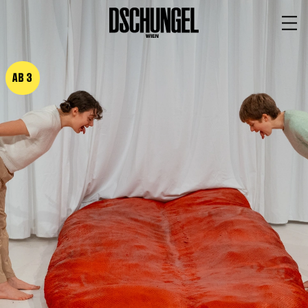
PROGRAMM
BARRIEREFREI
AB 3
Spielplan
Vorstellungen
Festivals
Wild & Schön Festival
Gastspiele
Extras
Available for Touring
Archiv
MITSPIELEN
Macht Wahn Sinn