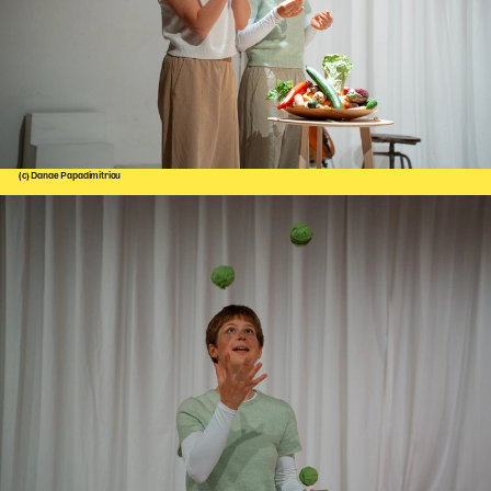
Karten + Preise
Anfahrt
Vermietung
Café
Newsletter
(c) Danae Papadimitriou
SPENDEN + FÖRDERN
Translate to English
Suchbegriffe
SUCHE
Suchen