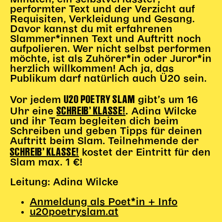
Gl!tch4
performter Text und der Verzicht auf
Wem gehört die Bühne?
Requisiten, Verkleidung und Gesang.
Davor kannst du mit erfahrenen
House of Hybrid Rebels
Slammer*innen Text und Auftritt noch
aufpolieren. Wer nicht selbst performen
möchte, ist als Zuhörer*in oder Juror*in
HAUS
herzlich willkommen! Ach ja, das
Publikum darf natürlich auch Ü20 sein.
Über Uns
Unser Blog
U20 POETRY SLAM
Vor jedem
gibt’s um 16
Team
SCHREIB’ KLASSE!
Uhr eine
Adina Wilcke
.
Künstler*innen 2025/26
und ihr Team begleiten dich beim
Schreiben und geben Tipps für deinen
Bühnen + Studios
Auftritt beim Slam. Teilnehmende der
Leitlinien
SCHREIB’ KLASSE!
kostet der Eintritt für den
Kulturpatenschaft
Slam max. 1 €!
Partner*innen
Leitung: Adina Wilcke
20 Jahre Dschungel Wien
Anmeldung als Poet*in + Info
u20poetryslam.at
SERVICE