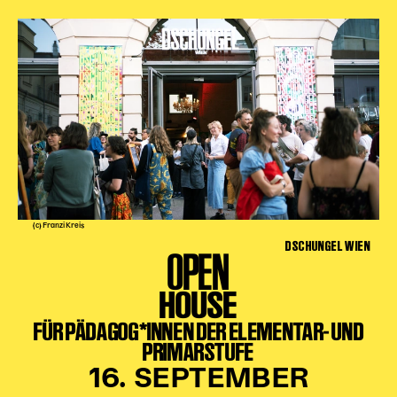
(c) Franzi Kreis
DSCHUNGEL WIEN
OPEN
HOUSE
FÜR PÄDAGOG*INNEN DER ELEMENTAR- UND
PRIMARSTUFE
16. SEPTEMBER