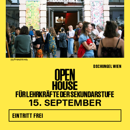
(c) Franzi Kreis
DSCHUNGEL WIEN
OPEN
HOUSE
FÜR LEHRKRÄFTE DER SEKUNDARSTUFE
15. SEPTEMBER
EINTRITT FREI