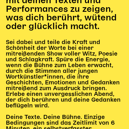
mit deinen Texten und
Begleitmaterial
Performances zu zeigen,
TheaterPaket
was dich berührt, wütend
Partnerklasse + Partnerschule
oder glücklich macht.
Schulabenteuernacht
Probenklasse
Sei dabei und teile die Kraft und
Theaterklasse
Schönheit der Worte bei einer
mitreißenden Show voller Witz, Poesie
Vorstellungen für pädagogische Institutionen
und Schlagkraft. Spüre die Energie,
wenn die Bühne zum Leben erwacht,
Angebote für Pädagog*innen
durch die Stimmen aller jungen
PädagogikClub
Wortkünstler*innen, die ihre
Sommerfest
Geschichten, Emotionen und Gedanken
mitreißend zum Ausdruck bringen.
Open House
Erlebe einen unvergesslichen Abend,
der dich berühren und deine Gedanken
Newsletter für pädagogische Institutionen
beflügeln wird.
Deine Texte. Deine Bühne. Einzige
DIGITALE BÜHNE
Bedingungen sind das Zeitlimit von 6
Minuten, ein selbstverfasster,