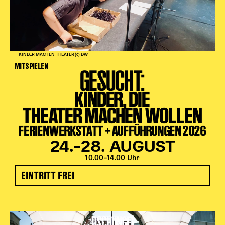
KINDER MACHEN THEATER (c) DW
MITSPIELEN
GESUCHT:
KINDER, DIE
THEATER MACHEN WOLLEN
FERIENWERKSTATT + AUFFÜHRUNGEN 2026
24.–28. AUGUST
10.00–14.00 Uhr
EINTRITT FREI