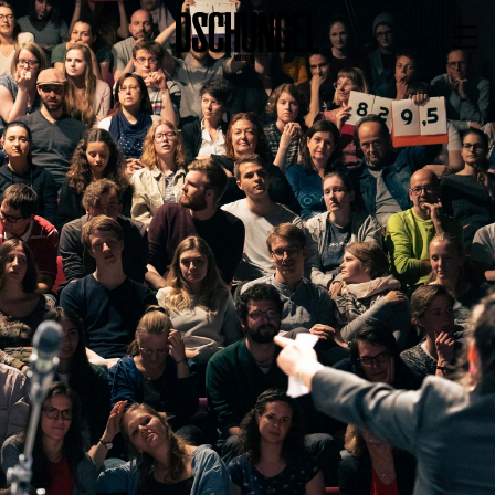
PROGRAMM
BARRIEREFREI
Spielplan
Vorstellungen
Festivals
Wild & Schön Festival
Gastspiele
Extras
Available for Touring
Archiv
MITSPIELEN
Macht Wahn Sinn