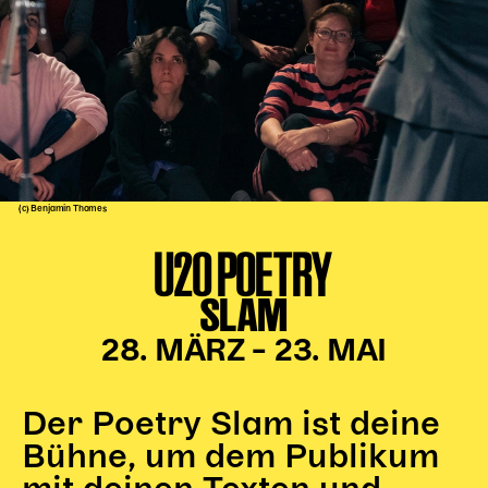
Kinder Kunst
Workshops
Abenteuernacht
Kinder-Redaktion
Junge Kunst
Next Generation
(c) Benjamin Thomes
Angewandte + DSCHUNGEL WIEN
U20 POETRY
MAGMA 25/26
SLAM
Dramaturgie + Stadt
Theaterwerkstätten
28. MÄRZ – 23. MAI
PÄDAGOGIK
Der Poetry Slam ist deine
Kunst + Wissen
Bühne, um dem Publikum
Rund um den Vorstellungsbesuch