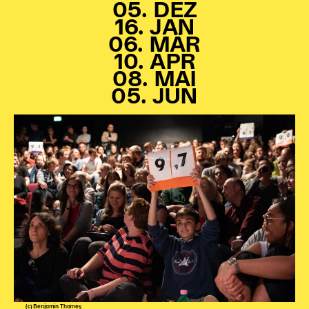
05. DEZ
16. JAN
06. MÄR
10. APR
08. MAI
05. JUN
(c) Benjamin Thomes