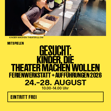
KINDER MACHEN THEATER (c) DW
MITSPIELEN
GESUCHT:
KINDER, DIE
THEATER MACHEN WOLLEN
FERIENWERKSTATT + AUFFÜHRUNGEN 2026
24.–28. AUGUST
10.00–14.00 Uhr
EINTRITT FREI