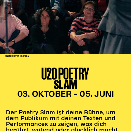
Kinder Kunst
Workshops
Abenteuernacht
Kinder-Redaktion
Junge Kunst
Next Generation
(c) Benjamin Thomes
Angewandte + DSCHUNGEL WIEN
U20 POETRY
MAGMA 25/26
SLAM
Dramaturgie + Stadt
Theaterwerkstätten
03. OKTOBER – 05. JUNI
PÄDAGOGIK
Der Poetry Slam ist deine Bühne, um
dem Publikum mit deinen Texten und
Kunst + Wissen
Performances zu zeigen, was dich
Rund um den Vorstellungsbesuch
berührt, wütend oder glücklich macht.