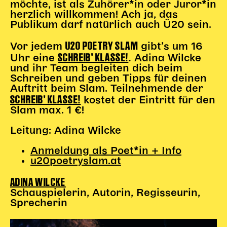
möchte, ist als Zuhörer*in oder Juror*in
Gl!tch4
herzlich willkommen! Ach ja, das
Wem gehört die Bühne?
Publikum darf natürlich auch Ü20 sein.
House of Hybrid Rebels
U20 POETRY SLAM
Vor jedem
gibt’s um 16
SCHREIB’ KLASSE!
Uhr eine
Adina Wilcke
.
HAUS
und ihr Team begleiten dich beim
Schreiben und geben Tipps für deinen
Über Uns
Auftritt beim Slam. Teilnehmende der
SCHREIB’ KLASSE!
Unser Blog
kostet der Eintritt für den
Slam max. 1 €!
Team
Künstler*innen 2025/26
Leitung: Adina Wilcke
Bühnen + Studios
Leitlinien
Anmeldung als Poet*in + Info
u20poetryslam.at
Kulturpatenschaft
Partner*innen
ADINA WILCKE
20 Jahre Dschungel Wien
Schauspielerin, Autorin, Regisseurin,
Sprecherin
SERVICE