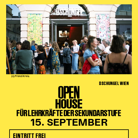
(c) Franzi Kreis
DSCHUNGEL WIEN
OPEN
HOUSE
FÜR LEHRKRÄFTE DER SEKUNDARSTUFE
15. SEPTEMBER
EINTRITT FREI