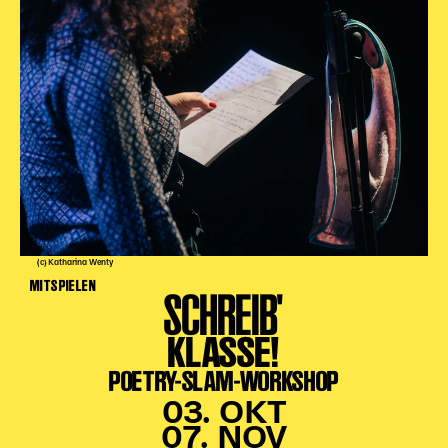
Karten + Preise
Anfahrt
Vermietung
Café
Newsletter
SPENDEN + FÖRDERN
Translate to English
Suchbegriffe
SUCHE
(c) Katharina Wenty
Suchen
MITSPIELEN
SCHREIB'
KLASSE!
POETRY-SLAM-WORKSHOP
03. OKT
07. NOV