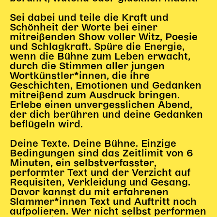
Begleitmaterial
Sei dabei und teile die Kraft und
TheaterPaket
Schönheit der Worte bei einer
Partnerklasse + Partnerschule
mitreißenden Show voller Witz, Poesie
und Schlagkraft. Spüre die Energie,
Schulabenteuernacht
wenn die Bühne zum Leben erwacht,
Probenklasse
durch die Stimmen aller jungen
Theaterklasse
Wortkünstler*innen, die ihre
Geschichten, Emotionen und Gedanken
Vorstellungen für pädagogische Institutionen
mitreißend zum Ausdruck bringen.
Erlebe einen unvergesslichen Abend,
Angebote für Pädagog*innen
der dich berühren und deine Gedanken
beflügeln wird.
PädagogikClub
Sommerfest
Deine Texte. Deine Bühne. Einzige
Open House
Bedingungen sind das Zeitlimit von 6
Minuten, ein selbstverfasster,
Newsletter für pädagogische Institutionen
performter Text und der Verzicht auf
Requisiten, Verkleidung und Gesang.
Davor kannst du mit erfahrenen
Slammer*innen Text und Auftritt noch
DIGITALE BÜHNE
aufpolieren. Wer nicht selbst performen