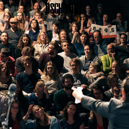
PROGRAMM
BARRIEREFREI
Spielplan
Vorstellungen
Festivals
Wild & Schön Festival
Gastspiele
Extras
Available for Touring
Archiv
MITSPIELEN
Macht Wahn Sinn