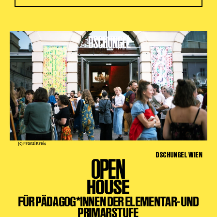
(c) Franzi Kreis
DSCHUNGEL WIEN
OPEN
HOUSE
FÜR PÄDAGOG*INNEN DER ELEMENTAR- UND
PRIMARSTUFE