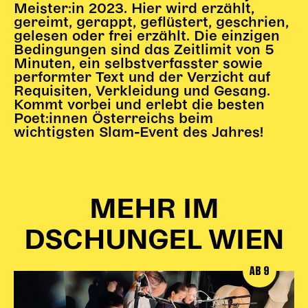
Meister:in 2023. Hier wird erzählt,
Begleitmaterial
gereimt, gerappt, geflüstert, geschrien,
TheaterPaket
gelesen oder frei erzählt. Die einzigen
Partnerklasse + Partnerschule
Bedingungen sind das Zeitlimit von 5
Minuten, ein selbstverfasster sowie
Schulabenteuernacht
performter Text und der Verzicht auf
Probenklasse
Requisiten, Verkleidung und Gesang.
Theaterklasse
Kommt vorbei und erlebt die besten
Poet:innen Österreichs beim
Vorstellungen für pädagogische Institutionen
wichtigsten Slam-Event des Jahres!
Angebote für Pädagog*innen
PädagogikClub
Sommerfest
MEHR IM
Open House
DSCHUNGEL WIEN
Newsletter für pädagogische Institutionen
AB 9
DIGITALE BÜHNE