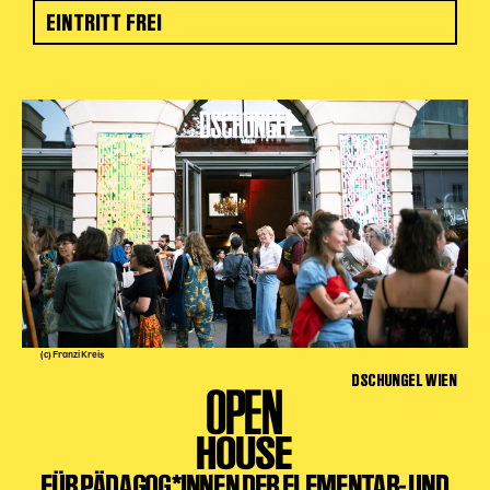
EINTRITT FREI
(c) Franzi Kreis
DSCHUNGEL WIEN
OPEN
HOUSE
FÜR PÄDAGOG*INNEN DER ELEMENTAR- UND