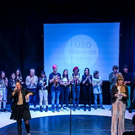
PROGRAMM
BARRIEREFREI
Spielplan
Vorstellungen
Festivals
Wild & Schön Festival
Gastspiele
Extras
Available for Touring
Archiv
MITSPIELEN
Macht Wahn Sinn