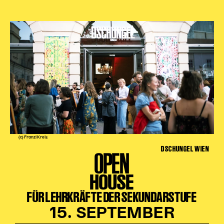
Karten + Preise
Anfahrt
Vermietung
Café
Newsletter
SPENDEN + FÖRDERN
Translate to English
Suchbegriffe
SUCHE
(c) Franzi Kreis
Suchen
DSCHUNGEL WIEN
OPEN
HOUSE
FÜR LEHRKRÄFTE DER SEKUNDARSTUFE
15. SEPTEMBER