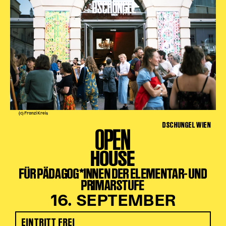
(c) Franzi Kreis
DSCHUNGEL WIEN
OPEN
HOUSE
FÜR PÄDAGOG*INNEN DER ELEMENTAR- UND
PRIMARSTUFE
16. SEPTEMBER
EINTRITT FREI