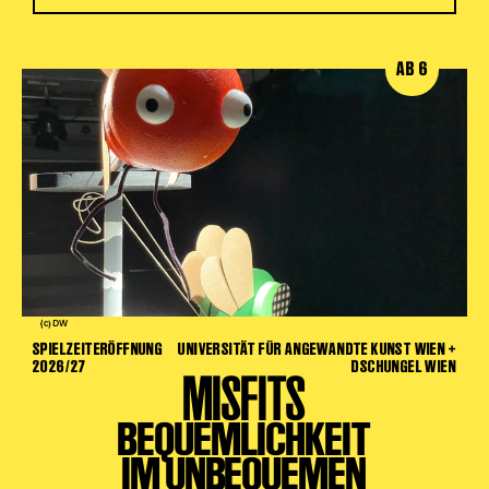
AB 6
(c) DW
SPIELZEITERÖFFNUNG
UNIVERSITÄT FÜR ANGEWANDTE KUNST WIEN +
2026/27
DSCHUNGEL WIEN
MISFITS
BEQUEMLICHKEIT
IM UNBEQUEMEN