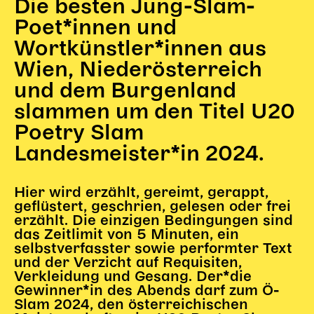
Die besten Jung-Slam-
Begleitmaterial
Poet*innen und
TheaterPaket
Wortkünstler*innen aus
Partnerklasse + Partnerschule
Wien, Niederösterreich
Schulabenteuernacht
Probenklasse
und dem Burgenland
Theaterklasse
slammen um den Titel U20
Poetry Slam
Vorstellungen für pädagogische Institutionen
Landesmeister*in 2024.
Angebote für Pädagog*innen
PädagogikClub
Hier wird erzählt, gereimt, gerappt,
Sommerfest
geflüstert, geschrien, gelesen oder frei
Open House
erzählt. Die einzigen Bedingungen sind
das Zeitlimit von 5 Minuten, ein
Newsletter für pädagogische Institutionen
selbstverfasster sowie performter Text
und der Verzicht auf Requisiten,
Verkleidung und Gesang. Der*die
Gewinner*in des Abends darf zum Ö-
DIGITALE BÜHNE
Slam 2024, den österreichischen