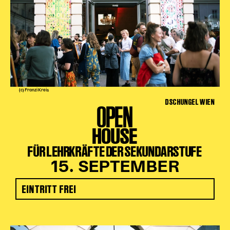
(c) Franzi Kreis
DSCHUNGEL WIEN
OPEN
HOUSE
FÜR LEHRKRÄFTE DER SEKUNDARSTUFE
15. SEPTEMBER
EINTRITT FREI