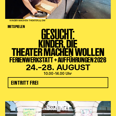
KINDER MACHEN THEATER (c) DW
MITSPIELEN
GESUCHT:
KINDER, DIE
THEATER MACHEN WOLLEN
FERIENWERKSTATT + AUFFÜHRUNGEN 2026
24.–28. AUGUST
10.00–14.00 Uhr
EINTRITT FREI