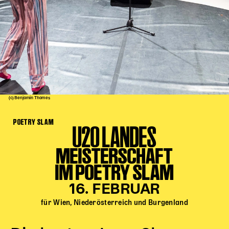
Kinder Kunst
Workshops
Abenteuernacht
Kinder-Redaktion
Junge Kunst
Next Generation
(c) Benjamin Thomes
Angewandte + DSCHUNGEL WIEN
POETRY SLAM
MAGMA 25/26
U20 LANDES
Dramaturgie + Stadt
MEISTERSCHAFT
Theaterwerkstätten
IM POETRY SLAM
16. FEBRUAR
PÄDAGOGIK
für Wien, Niederösterreich und Burgenland
Kunst + Wissen
Rund um den Vorstellungsbesuch