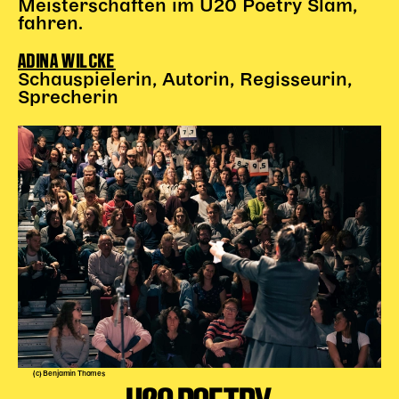
Meisterschaften im U20 Poetry Slam,
Gl!tch4
fahren.
Wem gehört die Bühne?
House of Hybrid Rebels
ADINA WILCKE
Schauspielerin, Autorin, Regisseurin,
Sprecherin
HAUS
Über Uns
Unser Blog
Team
Künstler*innen 2025/26
Bühnen + Studios
Leitlinien
Kulturpatenschaft
Partner*innen
20 Jahre Dschungel Wien
(c) Benjamin Thomes
SERVICE