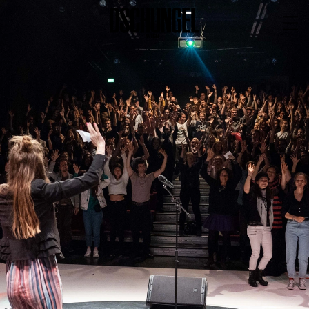
PROGRAMM
BARRIEREFREI
Spielplan
Vorstellungen
Festivals
Wild & Schön Festival
Gastspiele
Extras
Available for Touring
Archiv
MITSPIELEN
Macht Wahn Sinn