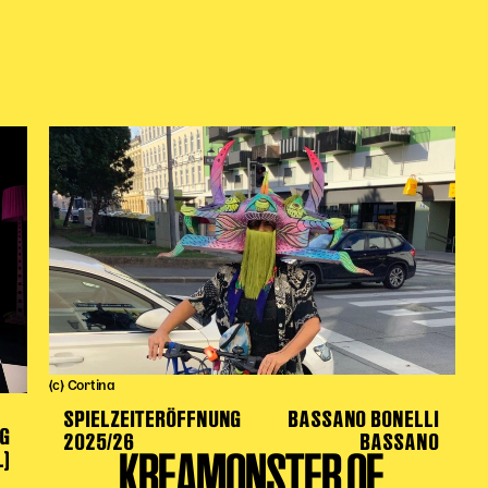
(c) Cortina
SPIELZEITERÖFFNUNG
BASSANO BONELLI
NG
2025/26
BASSANO
KREAMONSTER OF
L)