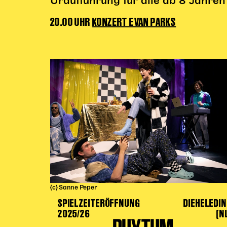
Uraufführung für alle ab 8 Jahren
20.00 UHR
KONZERT EVAN PARKS
(c) Sanne Peper
SPIELZEITERÖFFNUNG
DIEHELEDI
2025/26
(N