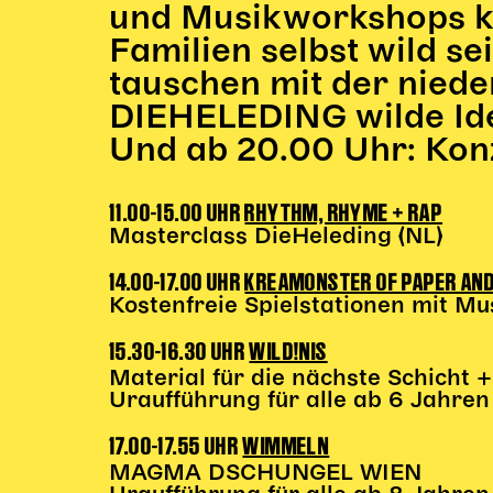
und Musikworkshops k
Familien selbst wild se
tauschen mit der nied
DIEHELEDING wilde Id
Und ab 20.00 Uhr: Konz
11.00-15.00 UHR
RHYTHM, RHYME + RAP
Masterclass DieHeleding (NL)
14.00-17.00 UHR
KREAMONSTER OF PAPER AN
Kostenfreie Spielstationen mit M
15.30-16.30 UHR
WILD!NIS
Material für die nächste Schich
Uraufführung für alle ab 6 Jahren
17.00-17.55 UHR
WIMMELN
MAGMA DSCHUNGEL WIEN