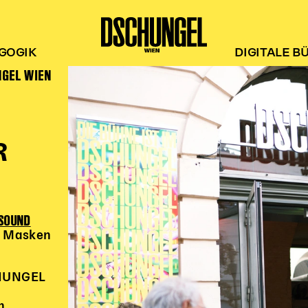
GOGIK
DIGITALE B
NGEL WIEN
R
 SOUND
nd Masken
CHUNGEL
n