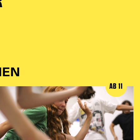
R
IEN
AB 11