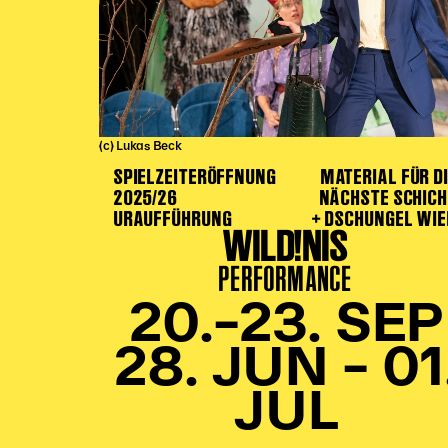
(c) Lukas Beck
SPIELZEITERÖFFNUNG
MATERIAL FÜR D
2025/26
NÄCHSTE SCHIC
URAUFFÜHRUNG
+ DSCHUNGEL WI
WILD!NIS
PERFORMANCE
20.–23. SEP
28. JUN – 01
JUL