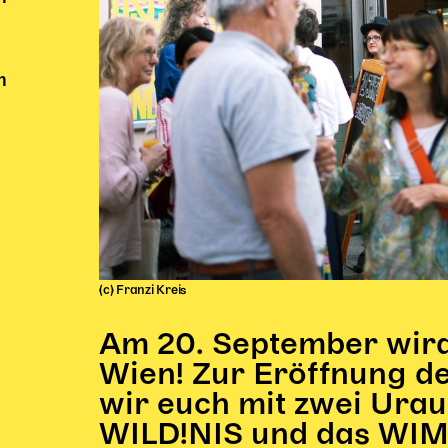
n
(c) Franzi Kreis
Am 20. September wird
Wien! Zur Eröffnung de
wir euch mit zwei Urau
WILD!NIS und das WIM