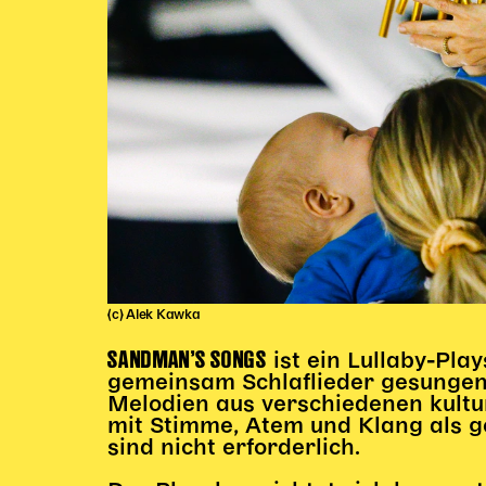
(c) Alek Kawka
SANDMAN’S SONGS
ist ein Lullaby-Pla
gemeinsam Schlaflieder gesungen
Melodien aus verschiedenen kultu
mit Stimme, Atem und Klang als 
sind nicht erforderlich.