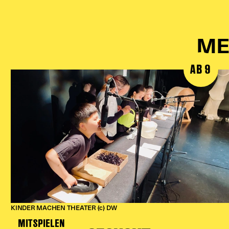
ME
AB 9
KINDER MACHEN THEATER (c) DW
MITSPIELEN