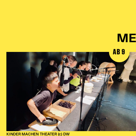
ME
AB 9
KINDER MACHEN THEATER (c) DW