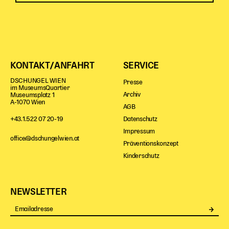
KONTAKT/ANFAHRT
SERVICE
DSCHUNGEL WIEN
Presse
im MuseumsQuartier
Archiv
Museumsplatz 1
A-1070 Wien
AGB
Datenschutz
+43.1.522 07 20-19
Impressum
office@dschungelwien.at
Präventionskonzept
Kinderschutz
NEWSLETTER
Se