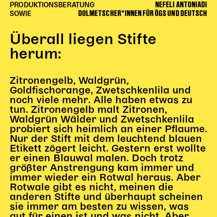
NEFELI ANTONIADI
Gl!tch4
PRODUKTIONSBERATUNG
DOLMETSCHER*INNEN FÜR ÖGS UND DEUTSCH
SOWIE
Wem gehört die Bühne?
House of Hybrid Rebels
Überall liegen Stifte
herum:
HAUS
Über Uns
Zitronengelb, Waldgrün,
Goldfischorange, Zwetschkenlila und
Unser Blog
noch viele mehr. Alle haben etwas zu
Team
tun. Zitronengelb malt Zitronen,
Künstler*innen 2025/26
Waldgrün Wälder und Zwetschkenlila
probiert sich heimlich an einer Pflaume.
Bühnen + Studios
Nur der Stift mit dem leuchtend blauen
Leitlinien
Etikett zögert leicht. Gestern erst wollte
Kulturpatenschaft
er einen Blauwal malen. Doch trotz
größter Anstrengung kam immer und
Partner*innen
immer wieder ein Rotwal heraus. Aber
20 Jahre Dschungel Wien
Rotwale gibt es nicht, meinen die
anderen Stifte und überhaupt scheinen
sie immer am besten zu wissen, was
SERVICE
gut für einen ist und was nicht. Aber