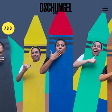
PROGRAMM
BARRIEREFREI
AB 3
Spielplan
Vorstellungen
Festivals
Wild & Schön Festival
Gastspiele
Extras
Available for Touring
Archiv
MITSPIELEN
Macht Wahn Sinn