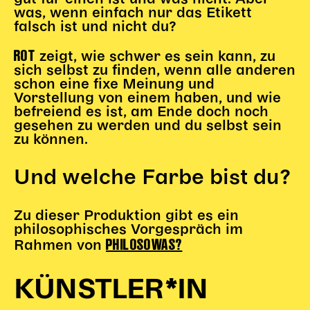
was, wenn einfach nur das Etikett
Karten + Preise
falsch ist und nicht du?
Anfahrt
ROT
zeigt, wie schwer es sein kann, zu
Vermietung
sich selbst zu finden, wenn alle anderen
Café
schon eine fixe Meinung und
Newsletter
Vorstellung von einem haben, und wie
befreiend es ist, am Ende doch noch
SPENDEN + FÖRDERN
gesehen zu werden und du selbst sein
zu können.
Translate to English
Und welche Farbe bist du?
Suchbegriffe
SUCHE
Suchen
Zu dieser Produktion gibt es ein
philosophisches Vorgespräch im
PHILOSOWAS?
Rahmen von
KÜNSTLER*IN