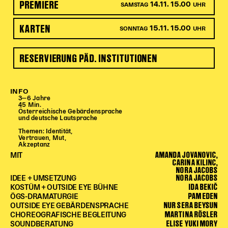
PREMIERE
14.11. 15.00
SAMSTAG
UHR
Begleitmaterial
TheaterPaket
KARTEN
15.11. 15.00
SONNTAG
UHR
Partnerklasse + Partnerschule
Schulabenteuernacht
RESERVIERUNG PÄD. INSTITUTIONEN
Probenklasse
Theaterklasse
INFO
Vorstellungen für pädagogische Institutionen
3‒6 Jahre
45 Min.
Österreichische Gebärdensprache
Angebote für Pädagog*innen
und deutsche Lautsprache
PädagogikClub
Themen: Identität,
Vertrauen, Mut,
Sommerfest
Akzeptanz
AMANDA JOVANOVIC,
MIT
Open House
CARINA KILINC,
NORA JACOBS
NORA JACOBS
Newsletter für pädagogische Institutionen
IDEE + UMSETZUNG
IDA BEKIČ
KOSTÜM + OUTSIDE EYE BÜHNE
PAM EDEN
ÖGS-DRAMATURGIE
NUR SERA BEYSUN
OUTSIDE EYE GEBÄRDENSPRACHE
DIGITALE BÜHNE
MARTINA RÖSLER
CHOREOGRAFISCHE BEGLEITUNG
ELISE YUKI MORY
SOUNDBERATUNG