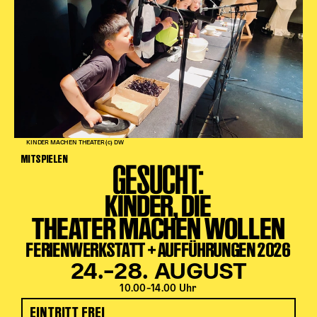
KINDER MACHEN THEATER (c) DW
MITSPIELEN
GESUCHT:
KINDER, DIE
THEATER MACHEN WOLLEN
FERIENWERKSTATT + AUFFÜHRUNGEN 2026
24.–28. AUGUST
10.00–14.00 Uhr
EINTRITT FREI