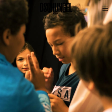
PROGRAMM
BARRIEREFREI
Spielplan
Vorstellungen
Festivals
Wild & Schön Festival
Gastspiele
Extras
Available for Touring
Archiv
MITSPIELEN
Macht Wahn Sinn