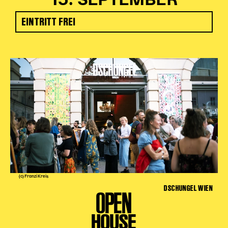
15. SEPTEMBER
EINTRITT FREI
(c) Franzi Kreis
DSCHUNGEL WIEN
OPEN
HOUSE