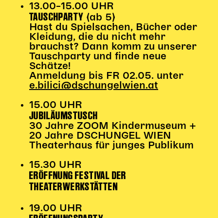
Gl!tch4
13.00–15.00 UHR
TAUSCHPARTY
Wem gehört die Bühne?
(ab 5)
Hast du Spielsachen, Bücher oder
House of Hybrid Rebels
Kleidung, die du nicht mehr
brauchst? Dann komm zu unserer
Tauschparty und finde neue
HAUS
Schätze!
Anmeldung bis FR 02.05. unter
Über Uns
e.bilici@dschungelwien.at
Unser Blog
15.00 UHR
Team
JUBILÄUMSTUSCH
Künstler*innen 2025/26
30 Jahre ZOOM Kindermuseum +
Bühnen + Studios
20 Jahre DSCHUNGEL WIEN
Leitlinien
Theaterhaus für junges Publikum
Kulturpatenschaft
15.30 UHR
Partner*innen
ERÖFFNUNG FESTIVAL DER
20 Jahre Dschungel Wien
THEATERWERKSTÄTTEN
19.00 UHR
SERVICE