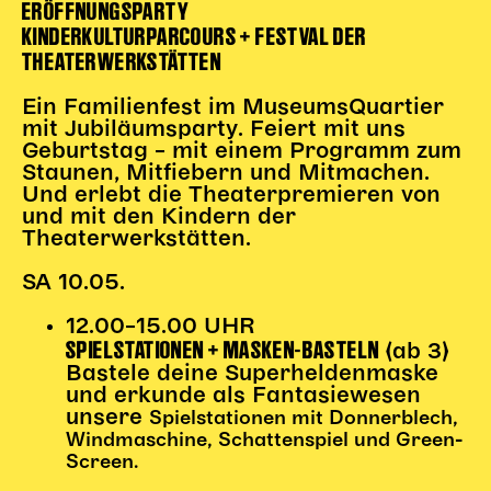
ERÖFFNUNGSPARTY
Begleitmaterial
KINDERKULTURPARCOURS + FESTVAL DER
TheaterPaket
THEATERWERKSTÄTTEN
Partnerklasse + Partnerschule
Schulabenteuernacht
Ein Familienfest im MuseumsQuartier
mit Jubiläumsparty. Feiert mit uns
Probenklasse
Geburtstag – mit einem Programm zum
Theaterklasse
Staunen, Mitfiebern und Mitmachen.
Und erlebt die Theaterpremieren von
Vorstellungen für pädagogische Institutionen
und mit den Kindern der
Theaterwerkstätten.
Angebote für Pädagog*innen
SA 10.05.
PädagogikClub
Sommerfest
12.00–15.00 UHR
Open House
SPIELSTATIONEN + MASKEN-BASTELN
(ab 3)
Bastele deine Superheldenmaske
Newsletter für pädagogische Institutionen
und erkunde als Fantasiewesen
unsere
Spielstationen mit Donnerblech,
Windmaschine, Schattenspiel
und Green-
DIGITALE BÜHNE
Screen.