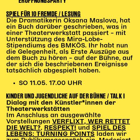
ERÖFFNUNGSPARTY
Karten + Preise
SPIEL FÜR 10 FREMDE / LESUNG
Anfahrt
Die Dramatikerin Oksana Maslova, hat
Vermietung
ein Buch darüber geschrieben, was in
einer Theaterwerkstatt passiert – mit
Café
Unterstützung des Mira-Lobe-
Newsletter
Stipendiums des BMKÖS. Ihr habt nun
die Gelegenheit, als Erste Auszüge aus
SPENDEN + FÖRDERN
dem Buch zu hören – auf der Bühne, auf
der sich die beschriebenen Ereignisse
tatsächlich abgespielt haben.
Translate to English
Suchbegriffe
SUCHE
SO 11.05. 17.00 UHR
Suchen
KINDER UND JUGENDLICHE AUF DER BÜHNE / TALK I
Dialog mit den Künstler*innen der
Theaterwerkstätten
Im Anschluss an ausgewählte
Vorstellungen
VERFLIXT, WER RETTET
,
und
DIE WELT?
RESPEKT!
SPIEL DES
laden wir
LEBENS: TURNING POINTS