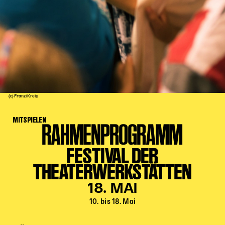
Kinder Kunst
Workshops
Abenteuernacht
Kinder-Redaktion
Junge Kunst
Next Generation
(c) Franzi Kreis
Angewandte + DSCHUNGEL WIEN
MITSPIELEN
MAGMA 25/26
RAHMENPROGRAMM
Dramaturgie + Stadt
FESTIVAL DER
Theaterwerkstätten
THEATERWERKSTÄTTEN
18. MAI
PÄDAGOGIK
10. bis 18. Mai
Kunst + Wissen
Rund um den Vorstellungsbesuch