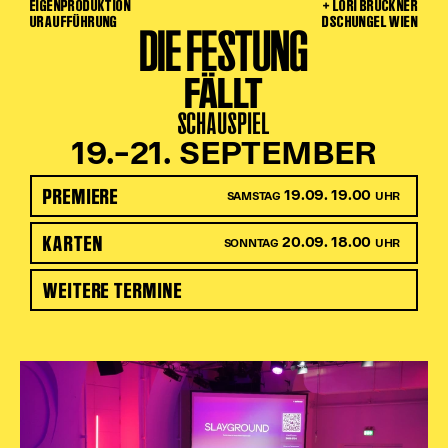
EIGENPRODUKTION
+ LORI BRÜCKNER
URAUFFÜHRUNG
DSCHUNGEL WIEN
DIE FESTUNG
Karten + Preise
Anfahrt
FÄLLT
Vermietung
Café
SCHAUSPIEL
Newsletter
19.–21. SEPTEMBER
SPENDEN + FÖRDERN
PREMIERE
19.09. 19.00
SAMSTAG
UHR
Translate to English
KARTEN
20.09. 18.00
SONNTAG
UHR
Suchbegriffe
SUCHE
Suchen
WEITERE TERMINE