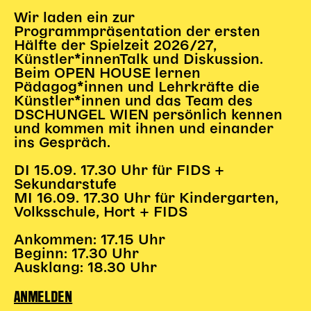
Begleitmaterial
Wir laden ein zur
TheaterPaket
Programmpräsentation der ersten
Hälfte der Spielzeit 2026/27,
Partnerklasse + Partnerschule
Künstler*innenTalk und Diskussion.
Schulabenteuernacht
Beim OPEN HOUSE lernen
Probenklasse
Pädagog*innen und Lehrkräfte die
Künstler*innen und das Team des
Theaterklasse
DSCHUNGEL WIEN persönlich kennen
und kommen mit ihnen und einander
Vorstellungen für pädagogische Institutionen
ins Gespräch.
Angebote für Pädagog*innen
DI 15.09. 17.30 Uhr für FIDS +
PädagogikClub
Sekundarstufe
Sommerfest
MI 16.09. 17.30 Uhr für Kindergarten,
Volksschule, Hort + FIDS
Open House
Ankommen: 17.15 Uhr
Newsletter für pädagogische Institutionen
Beginn: 17.30 Uhr
Ausklang: 18.30 Uhr
DIGITALE BÜHNE
ANMELDEN