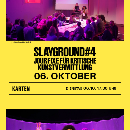
(c) Yevheniia Kriuk
SLAYGROUND#4
JOUR FIXE FÜR KRITISCHE
KUNSTVERMITTLUNG
06. OKTOBER
KARTEN
06.10. 17.30
DIENSTAG
UHR