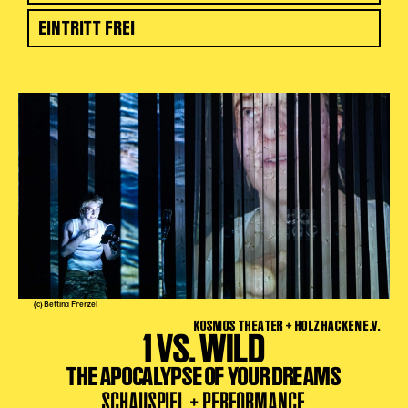
EINTRITT FREI
(c) Bettina Frenzel
KOSMOS THEATER + HOLZHACKEN E.V.
1 VS. WILD
THE APOCALYPSE OF YOUR DREAMS
SCHAUSPIEL + PERFORMANCE