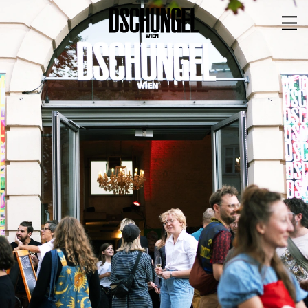
PROGRAMM
BARRIEREFREI
Spielplan
Vorstellungen
Festivals
Wild & Schön Festival
Gastspiele
Extras
Available for Touring
Archiv
MITSPIELEN
Macht Wahn Sinn