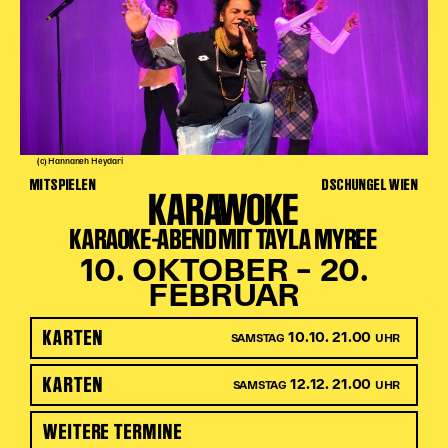
(c) Hannaneh Heydari
MITSPIELEN
DSCHUNGEL WIEN
KARAWOKE
KARAOKE-ABEND MIT TAYLA MYREE
10. OKTOBER – 20.
FEBRUAR
KARTEN
10.10. 21.00
SAMSTAG
UHR
KARTEN
12.12. 21.00
SAMSTAG
UHR
WEITERE TERMINE