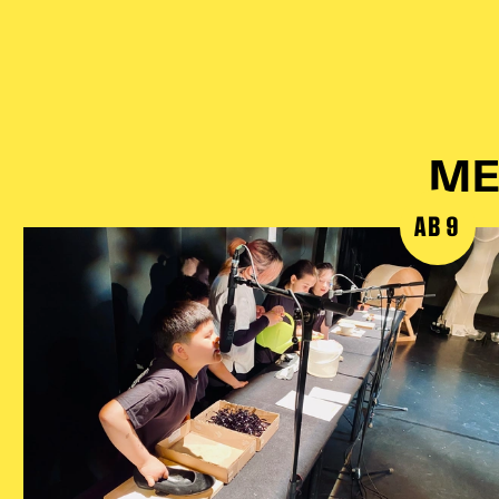
ME
AB 9