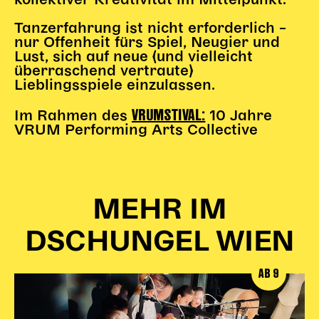
kollektiver Kreativität im Mittelpunkt.
Gl!tch4
Wem gehört die Bühne?
Tanzerfahrung ist nicht erforderlich –
nur Offenheit fürs Spiel, Neugier und
House of Hybrid Rebels
Lust, sich auf neue (und vielleicht
überraschend vertraute)
Lieblingsspiele einzulassen.
HAUS
VRUMSTIVAL:
Im Rahmen des
10 Jahre
Über Uns
VRUM Performing Arts Collective
Unser Blog
Team
Künstler*innen 2025/26
Bühnen + Studios
MEHR IM
Leitlinien
Kulturpatenschaft
DSCHUNGEL WIEN
Partner*innen
20 Jahre Dschungel Wien
AB 9
SERVICE