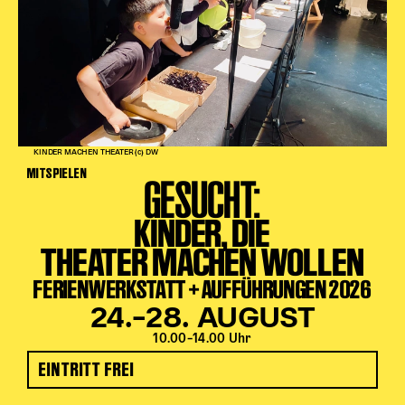
Karten + Preise
Anfahrt
Vermietung
Café
Newsletter
KINDER MACHEN THEATER (c) DW
SPENDEN + FÖRDERN
MITSPIELEN
GESUCHT:
Translate to English
KINDER, DIE
Suchbegriffe
SUCHE
THEATER MACHEN WOLLEN
Suchen
FERIENWERKSTATT + AUFFÜHRUNGEN 2026
24.–28. AUGUST
10.00–14.00 Uhr
EINTRITT FREI