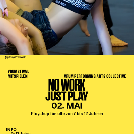
Kinder Kunst
Workshops
Abenteuernacht
Kinder-Redaktion
Junge Kunst
Next Generation
(c) Sanja Frühwald
Angewandte + DSCHUNGEL WIEN
VRUMSTIVAL
MAGMA 25/26
MITSPIELEN
VRUM PERFORMING ARTS COLLECTIVE
NO WORK
Dramaturgie + Stadt
JUST PLAY
Theaterwerkstätten
02. MAI
PÄDAGOGIK
Playshop für alle von 7 bis 12 Jahren
Kunst + Wissen
INFO
Rund um den Vorstellungsbesuch
7‒12 Jahre