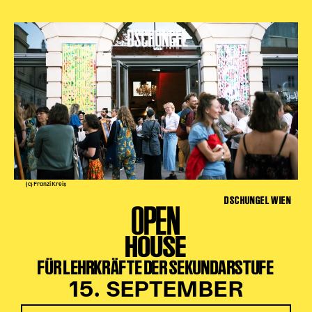
(c) Franzi Kreis
DSCHUNGEL WIEN
OPEN
HOUSE
FÜR LEHRKRÄFTE DER SEKUNDARSTUFE
15. SEPTEMBER