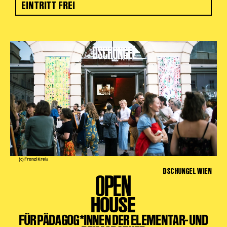
EINTRITT FREI
(c) Franzi Kreis
DSCHUNGEL WIEN
OPEN
HOUSE
FÜR PÄDAGOG*INNEN DER ELEMENTAR- UND