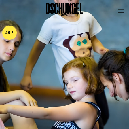
PROGRAMM
BARRIEREFREI
AB 7
Spielplan
Vorstellungen
Festivals
Wild & Schön Festival
Gastspiele
Extras
Available for Touring
Archiv
MITSPIELEN
Macht Wahn Sinn