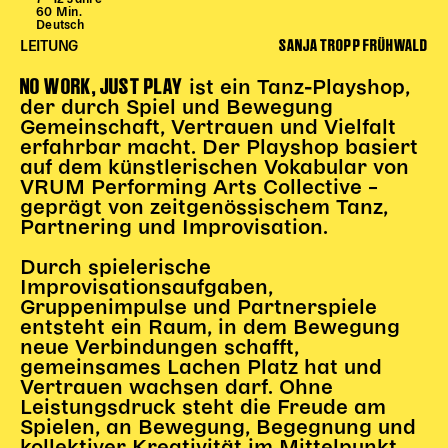
60 Min.
Begleitmaterial
Deutsch
SANJA TROPP FRÜHWALD
TheaterPaket
LEITUNG
Partnerklasse + Partnerschule
NO WORK, JUST PLAY
ist ein Tanz-Playshop,
Schulabenteuernacht
der durch Spiel und Bewegung
Probenklasse
Gemeinschaft, Vertrauen und Vielfalt
erfahrbar macht. Der Playshop basiert
Theaterklasse
auf dem künstlerischen Vokabular von
VRUM Performing Arts Collective –
Vorstellungen für pädagogische Institutionen
geprägt von zeitgenössischem Tanz,
Partnering und Improvisation.
Angebote für Pädagog*innen
PädagogikClub
Durch spielerische
Sommerfest
Improvisationsaufgaben,
Gruppenimpulse und Partnerspiele
Open House
entsteht ein Raum, in dem Bewegung
neue Verbindungen schafft,
Newsletter für pädagogische Institutionen
gemeinsames Lachen Platz hat und
Vertrauen wachsen darf. Ohne
Leistungsdruck steht die Freude am
DIGITALE BÜHNE
Spielen, an Bewegung, Begegnung und