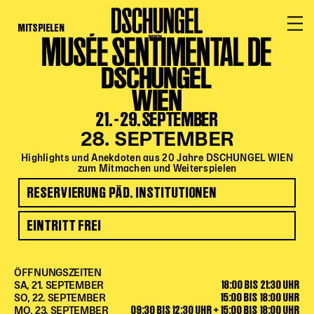
MITSPIELEN
MUSÉE SENTIMENTAL DE
PROGRAMM
BARRIEREFREI
DSCHUNGEL
WIEN
Spielplan
Vorstellungen
21. - 29. SEPTEMBER
28. SEPTEMBER
Festivals
Wild & Schön Festival
Highlights und Anekdoten aus 20 Jahre DSCHUNGEL WIEN
zum Mitmachen und Weiterspielen
Gastspiele
RESERVIERUNG PÄD. INSTITUTIONEN
Extras
Available for Touring
EINTRITT FREI
Archiv
ÖFFNUNGSZEITEN
18:00 BIS 21:30 UHR
SA, 21. SEPTEMBER
MITSPIELEN
15:00 BIS 18:00 UHR
SO, 22. SEPTEMBER
09:30 BIS 12:30 UHR + 15:00 BIS 18:00 UHR
MO, 23. SEPTEMBER
Macht Wahn Sinn