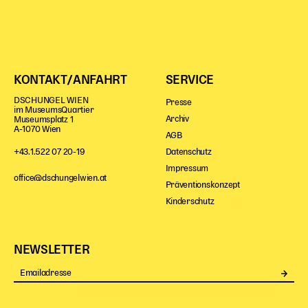
KONTAKT/ANFAHRT
SERVICE
DSCHUNGEL WIEN
Presse
im MuseumsQuartier
Archiv
Museumsplatz 1
A-1070 Wien
AGB
Datenschutz
+43.1.522 07 20-19
Impressum
office@dschungelwien.at
Präventionskonzept
Kinderschutz
NEWSLETTER
Se