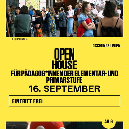
(c) Franzi Kreis
DSCHUNGEL WIEN
OPEN
HOUSE
FÜR PÄDAGOG*INNEN DER ELEMENTAR- UND
PRIMARSTUFE
16. SEPTEMBER
EINTRITT FREI
AB 6