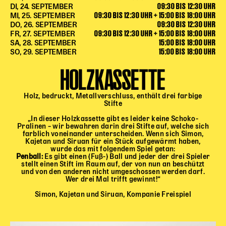
09:30 BIS 12:30 UHR
DI, 24. SEPTEMBER
09:30 BIS 12:30 UHR + 15:00 BIS 18:00 UHR
MI, 25. SEPTEMBER
Kinder Kunst
09:30 BIS 12:30 UHR
DO, 26. SEPTEMBER
09:30 BIS 12:30 UHR + 15:00 BIS 18:00 UHR
Workshops
FR, 27. SEPTEMBER
15:00 BIS 18:00 UHR
SA, 28. SEPTEMBER
Abenteuernacht
15:00 BIS 18:00 UHR
SO, 29. SEPTEMBER
Kinder-Redaktion
HOLZKASSETTE
Junge Kunst
Next Generation
Holz, bedruckt, Metallverschluss, enthält drei farbige
Stifte
Angewandte + DSCHUNGEL WIEN
„In dieser Holzkassette gibt es leider keine Schoko-
MAGMA 25/26
Pralinen – wir bewahren darin drei Stifte auf, welche sich
farblich voneinander unterscheiden. Wenn sich Simon,
Dramaturgie + Stadt
Kajetan und Siruan für ein Stück aufgewärmt haben,
wurde das mit folgendem Spiel getan:
Theaterwerkstätten
Penball:
Es gibt einen (Fuß-) Ball und jeder der drei Spieler
stellt einen Stift im Raum auf, der von nun an beschützt
und von den anderen nicht umgeschossen werden darf.
Wer drei Mal trifft gewinnt!“
PÄDAGOGIK
Simon, Kajetan und Siruan, Kompanie Freispiel
Kunst + Wissen
Rund um den Vorstellungsbesuch