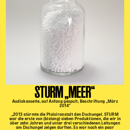
Karten + Preise
Anfahrt
Vermietung
Café
Newsletter
SPENDEN + FÖRDERN
Translate to English
Suchbegriffe
SUCHE
Suchen
STURM „MEER“
Audiokassette, auf Anfang gespult, Beschriftung „März
2014”
„2013 stürmte die Plaisiranstalt den Dschungel. STURM
war die erste von (bislang) sieben Produktionen, die wir in
über zehn Jahren und unter drei verschiedenen Leitungen
am Dschungel zeigen durften. Es war nach ein paar