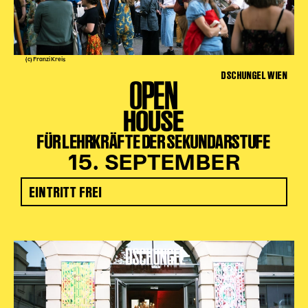
(c) Franzi Kreis
DSCHUNGEL WIEN
OPEN
HOUSE
FÜR LEHRKRÄFTE DER SEKUNDARSTUFE
15. SEPTEMBER
EINTRITT FREI