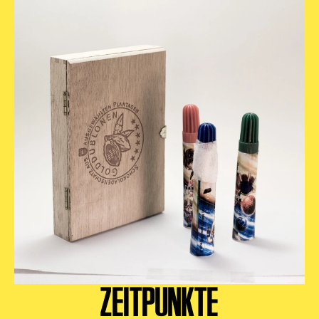
Begleitmaterial
TheaterPaket
Partnerklasse + Partnerschule
Schulabenteuernacht
Probenklasse
Theaterklasse
Vorstellungen für pädagogische Institutionen
Angebote für Pädagog*innen
PädagogikClub
Sommerfest
Open House
Newsletter für pädagogische Institutionen
ZEITPUNKTE
DIGITALE BÜHNE