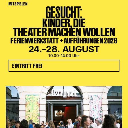
MITSPIELEN
GESUCHT:
KINDER, DIE
THEATER MACHEN WOLLEN
FERIENWERKSTATT + AUFFÜHRUNGEN 2026
24.–28. AUGUST
10.00–14.00 Uhr
EINTRITT FREI