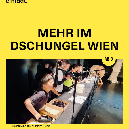
einlädt.
MEHR IM
DSCHUNGEL WIEN
AB 9
KINDER MACHEN THEATER (c) DW