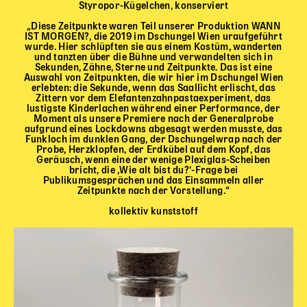
Gl!tch4
Styropor-Kügelchen, konserviert
Wem gehört die Bühne?
„Diese Zeitpunkte waren Teil unserer Produktion WANN
IST MORGEN?, die 2019 im Dschungel Wien uraufgeführt
House of Hybrid Rebels
wurde. Hier schlüpften sie aus einem Kostüm, wanderten
und tanzten über die Bühne und verwandelten sich in
Sekunden, Zähne, Sterne und Zeitpunkte. Das ist eine
Auswahl von Zeitpunkten, die wir hier im Dschungel Wien
HAUS
erlebten: die Sekunde, wenn das Saallicht erlischt, das
Zittern vor dem Elefantenzahnpastaexperiment, das
lustigste Kinderlachen während einer Performance, der
Über Uns
Moment als unsere Premiere nach der Generalprobe
aufgrund eines Lockdowns abgesagt werden musste, das
Unser Blog
Funkloch im dunklen Gang, der Dschungelwrap nach der
Team
Probe, Herzklopfen, der Erdkübel auf dem Kopf, das
Geräusch, wenn eine der wenige Plexiglas-Scheiben
Künstler*innen 2025/26
bricht, die ‚Wie alt bist du?‘-Frage bei
Publikumsgesprächen und das Einsammeln aller
Bühnen + Studios
Zeitpunkte nach der Vorstellung.“
Leitlinien
kollektiv kunststoff
Kulturpatenschaft
Partner*innen
20 Jahre Dschungel Wien
SERVICE