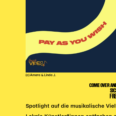
(c) Amora & Linda J.
COME OVER AN
SIC
FRE
Spotlight auf die musikalische Vie