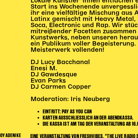
Lokale Künstler*innen entfachen 
Start ins Wochenende unvergessli
ihr eine vielfältige Mischung aus
Latinx gemischt mit Heavy Metal,
Soca, Electronic und Rap. Wir stüc
mitreißender Facetten zusammen u
Kunstwerks, neben unseren heraus
ein Publikum voller Begeisterung
Meisterwerk vollenden!
DJ Lucy Bacchanal
Enesi M.
DJ Gawdesque
Evan Parks
DJ Carmen Copper
Moderation: Iris Neuberg
EINTRITT: PAY AS YOU CAN
KARTEN AUSSCHLIESSLICH AN DER ABENDKASSA.
DIE KASSA IST AM TAG DER VERANSTALTUNG AB 16.
JOY ADENIKE
EINE VERANSTALTUNG VON
FRESHVIBES
, “THE LIVE
RADIO
S