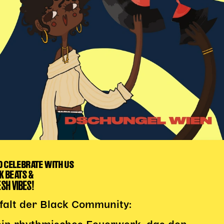
D CELEBRATE WITH US
K BEATS &
SH VIBES!
lfalt der Black Community: