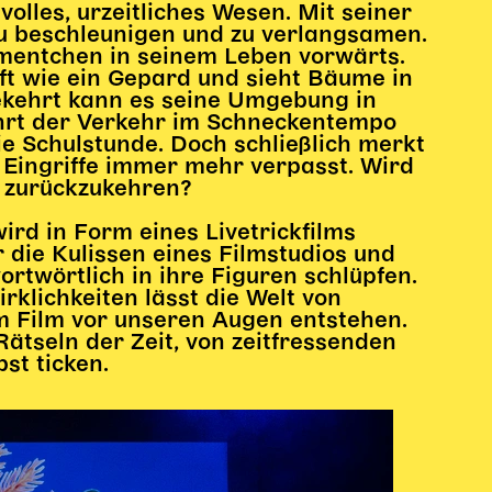
volles, urzeitliches Wesen. Mit seiner
zu beschleunigen und zu verlangsamen.
omentchen in seinem Leben vorwärts.
ft wie ein Gepard und sieht Bäume in
kehrt kann es seine Umgebung in
ährt der Verkehr im Schneckentempo
ie Schulstunde. Doch schließlich merkt
Eingriffe immer mehr verpasst. Wird
t zurückzukehren?
rd in Form eines Livetrickfilms
r die Kulissen eines Filmstudios und
ortwörtlich in ihre Figuren schlüpfen.
rklichkeiten lässt die Welt von
 Film vor unseren Augen entstehen.
ätseln der Zeit, von zeitfressenden
st ticken.