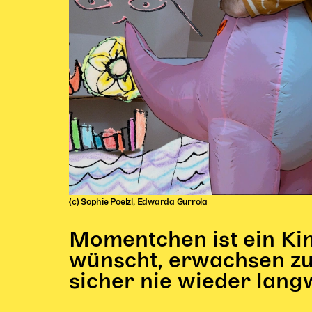
(c) Sophie Poelzl, Edwarda Gurrola
Momentchen ist ein Kin
wünscht, erwachsen zu
sicher nie wieder langw