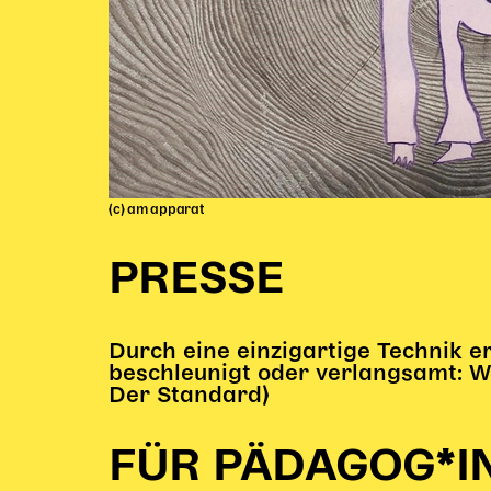
(c) am apparat
PRESSE
Durch eine einzigartige Technik erl
beschleunigt oder verlangsamt: W
Der Standard)
FÜR PÄDAGOG*I