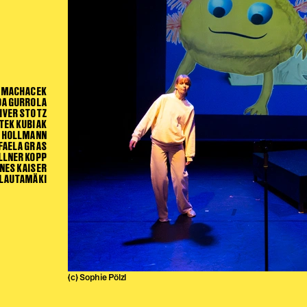
 MACHACEK
A GURROLA
IVER STOTZ
TEK KUBIAK
 HOLLMANN
FAELA GRAS
LLNER KOPP
INES KAISER
 LAUTAMÄKI
(c) Sophie Pölzl